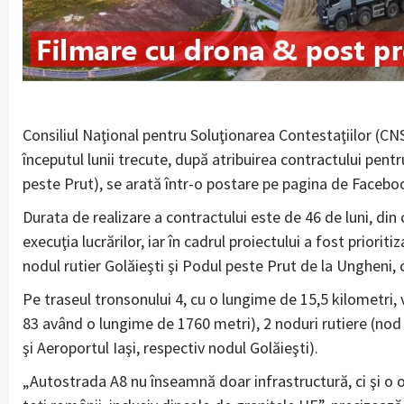
Consiliul Naţional pentru Soluţionarea Contestaţiilor (CNS
începutul lunii trecute, după atribuirea contractului pent
peste Prut), se arată într-o postare pe pagina de Facebo
Durata de realizare a contractului este de 46 de luni, din 
execuţia lucrărilor, iar în cadrul proiectului a fost prio
nodul rutier Golăieşti şi Podul peste Prut de la Ungheni, 
Pe traseul tronsonului 4, cu o lungime de 15,5 kilometri, v
83 având o lungime de 1760 metri), 2 noduri rutiere (nod 
şi Aeroportul Iaşi, respectiv nodul Golăieşti).
„Autostrada A8 nu înseamnă doar infrastructură, ci şi o