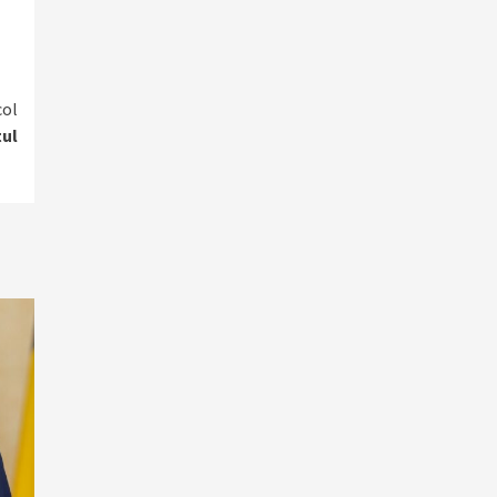
col
tul