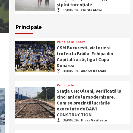
și ploi torențiale
07/08/2026
Chirila Alexe
Principale
Principale
Sport
CSM București, victorie și
trofeu la Brăila. Echipa din
Capitală a câștigat Cupa
Dunărea
08/08/2026
Andrei Dascalu
Principale
Stația CFR Olteni, verificată la
cinci ani de la modernizare.
Cum se prezintă lucrările
executate de BAWI
CONSTRUCTION
08/08/2026
Ilinca Vasilescu