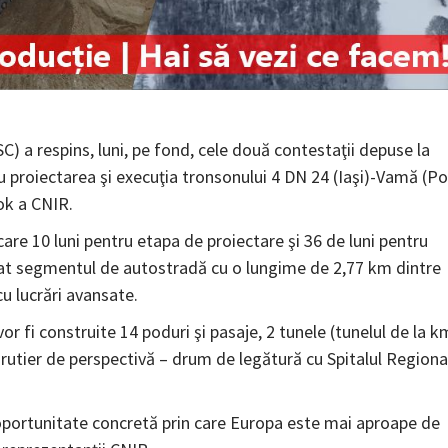
C) a respins, luni, pe fond, cele două contestaţii depuse la
ru proiectarea şi execuţia tronsonului 4 DN 24 (Iaşi)-Vamă (P
ok a CNIR.
care 10 luni pentru etapa de proiectare şi 36 de luni pentru
ritizat segmentul de autostradă cu o lungime de 2,77 km dintre
cu lucrări avansate.
or fi construite 14 poduri şi pasaje, 2 tunele (tunelul de la k
rutier de perspectivă – drum de legătură cu Spitalul Regiona
 oportunitate concretă prin care Europa este mai aproape de