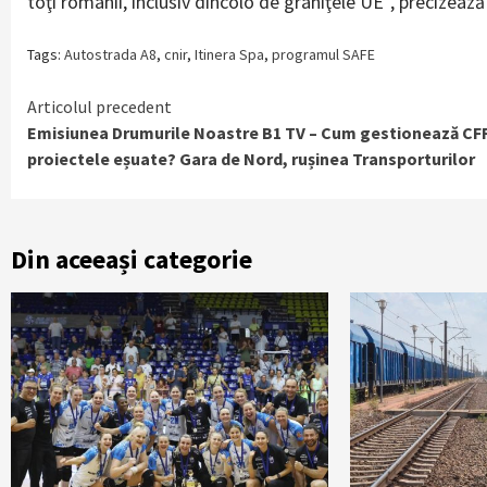
toţi românii, inclusiv dincolo de graniţele UE”, precizeaz
Tags:
Autostrada A8
,
cnir
,
Itinera Spa
,
programul SAFE
Continue
Articolul precedent
Emisiunea Drumurile Noastre B1 TV – Cum gestionează CF
Reading
proiectele eșuate? Gara de Nord, rușinea Transporturilor
Din aceeași categorie