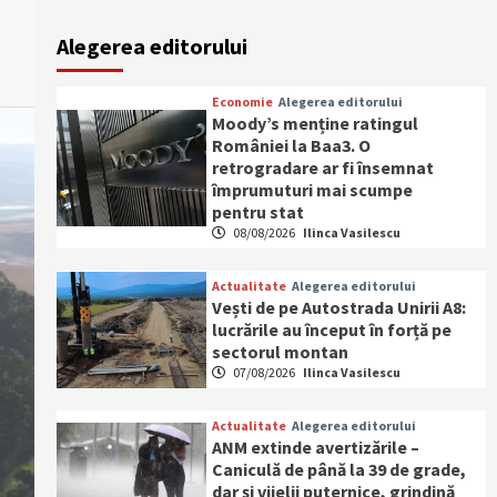
Alegerea editorului
Economie
Alegerea editorului
Moody’s menține ratingul
României la Baa3. O
retrogradare ar fi însemnat
împrumuturi mai scumpe
pentru stat
08/08/2026
Ilinca Vasilescu
Actualitate
Alegerea editorului
Vești de pe Autostrada Unirii A8:
lucrările au început în forță pe
sectorul montan
07/08/2026
Ilinca Vasilescu
Actualitate
Alegerea editorului
ANM extinde avertizările –
Caniculă de până la 39 de grade,
dar și vijelii puternice, grindină