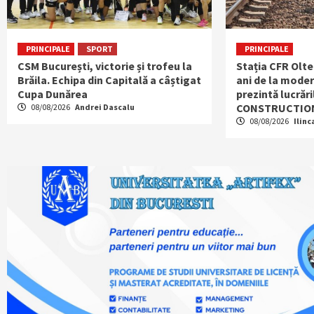
PRINCIPALE
SPORT
PRINCIPALE
CSM București, victorie și trofeu la
Stația CFR Olten
Brăila. Echipa din Capitală a câștigat
ani de la mode
Cupa Dunărea
prezintă lucrăr
CONSTRUCTIO
08/08/2026
Andrei Dascalu
08/08/2026
Ilinc