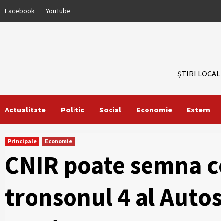
Skip
Facebook
YouTube
to
content
ȘTIRI LOCAL
Actualitate
Politic
Social
Economie
Extern
Principale
Economie
CNIR poate semna c
tronsonul 4 al Autos