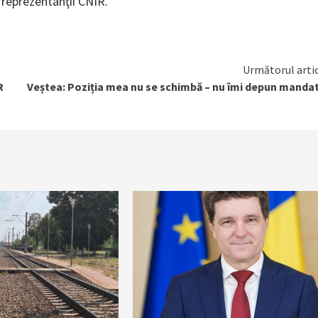
ă reprezentanţii CNIR.
Următorul arti
R
Veștea: Poziția mea nu se schimbă – nu îmi depun manda