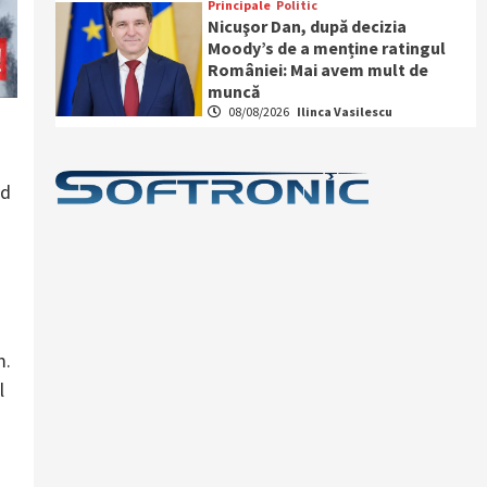
Principale
Politic
Nicuşor Dan, după decizia
Moody’s de a menține ratingul
României: Mai avem mult de
muncă
08/08/2026
Ilinca Vasilescu
od
m.
l