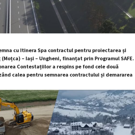
emna cu Itinera Spa contractul pentru proiectarea și
 (Moțca) – Iași – Ungheni, finanțat prin Programul SAFE.
ionarea Contestațiilor a respins pe fond cele două
hizând calea pentru semnarea contractului și demararea