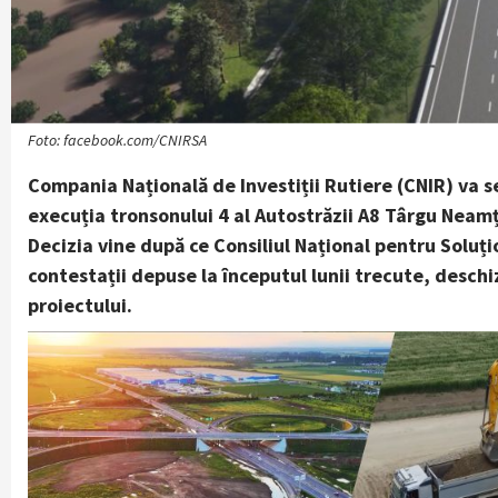
Foto: facebook.com/CNIRSA
Compania Națională de Investiții Rutiere (CNIR) va s
execuția tronsonului 4 al Autostrăzii A8 Târgu Neamț
Decizia vine după ce Consiliul Național pentru Soluț
contestații depuse la începutul lunii trecute, desc
proiectului.