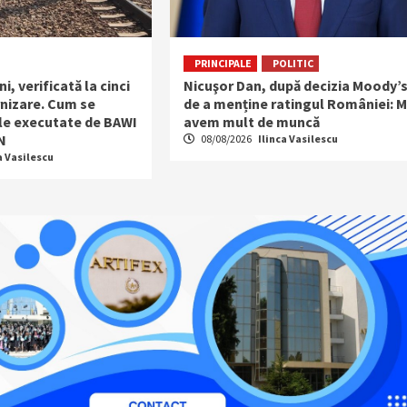
PRINCIPALE
POLITIC
i, verificată la cinci
Nicuşor Dan, după decizia Moody’
rnizare. Cum se
de a menține ratingul României: M
ile executate de BAWI
avem mult de muncă
N
08/08/2026
Ilinca Vasilescu
a Vasilescu