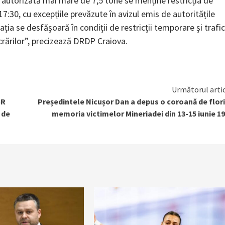
autorizată mai mare de 7,5 tone se menține restricția de
17:30, cu excepțiile prevăzute în avizul emis de autoritățile
ția se desfășoară în condiții de restricții temporare și trafic
ucrărilor”, precizează DRDP Craiova.
Următorul arti
SR
Președintele Nicușor Dan a depus o coroană de flori
 de
memoria victimelor Mineriadei din 13-15 iunie 1