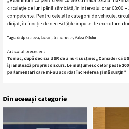
„Reamintim că pentru vehiculele cu masa totală maximă 
circulație de luni până sâmbătă, în intervalul orar 08:00 – 
competente. Pentru celelalte categorii de vehicule, circula
dirijat, în funcție de necesitățile impuse de executarea l
Tags:
drdp craiova
,
lucrari
,
trafic rutier
,
Valea Oltului
Continue
Articolul precedent
Tomac, după decizia USR de a nu-l susține: „Consider că U
Reading
își anulează propriul discurs. Le mulțumesc celor peste 200
parlamentari care mi-au acordat încrederea și mă susțin”
Din aceeași categorie