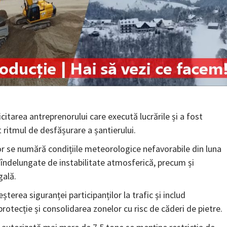
icitarea antreprenorului care execută lucrările și a fost
 ritmul de desfășurare a șantierului.
lor se numără condițiile meteorologice nefavorabile din luna
e îndelungate de instabilitate atmosferică, precum și
gală.
terea siguranței participanților la trafic și includ
rotecție și consolidarea zonelor cu risc de căderi de pietre.