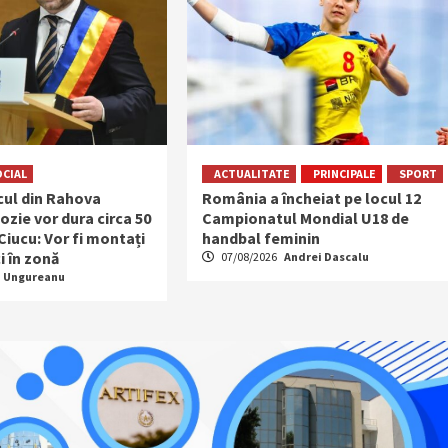
OCIAL
ACTUALITATE
PRINCIPALE
SPORT
ocul din Rahova
România a încheiat pe locul 12
ozie vor dura circa 50
Campionatul Mondial U18 de
 Ciucu: Vor fi montați
handbal feminin
i în zonă
07/08/2026
Andrei Dascalu
a Ungureanu