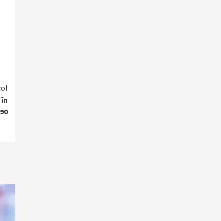
col
 în
990