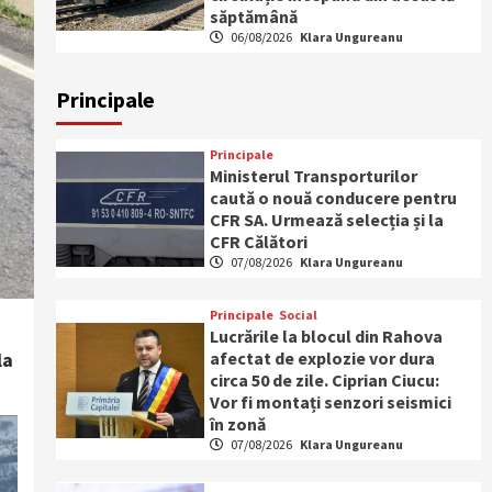
săptămână
06/08/2026
Klara Ungureanu
Principale
Principale
Ministerul Transporturilor
caută o nouă conducere pentru
CFR SA. Urmează selecția și la
CFR Călători
07/08/2026
Klara Ungureanu
Principale
Social
Lucrările la blocul din Rahova
la
afectat de explozie vor dura
circa 50 de zile. Ciprian Ciucu:
Vor fi montați senzori seismici
în zonă
07/08/2026
Klara Ungureanu