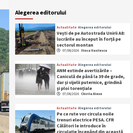
Alegerea editorului
Actualitate
Alegerea editorului
Vești de pe Autostrada Unirii A8:
lucrările au început în forță pe
sectorul montan
07/08/2026
Ilinca Vasilescu
Actualitate
Alegerea editorului
ANM extinde avertizările –
Caniculă de până la 39 de grade,
dar și vijelii puternice, grindină
și ploi torențiale
07/08/2026
Chirila Alexe
Actualitate
Alegerea editorului
Pe ce rute vor circula noile
trenuri electrice PESA. CFR
Călători le introduce în
circulație începând din această