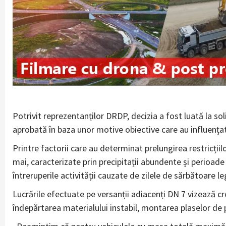
Potrivit reprezentanților DRDP, decizia a fost luată la sol
aprobată în baza unor motive obiective care au influențat
Printre factorii care au determinat prelungirea restricții
mai, caracterizate prin precipitații abundente și perioad
întreruperile activității cauzate de zilele de sărbătoare le
Lucrările efectuate pe versanții adiacenți DN 7 vizează creș
îndepărtarea materialului instabil, montarea plaselor de p