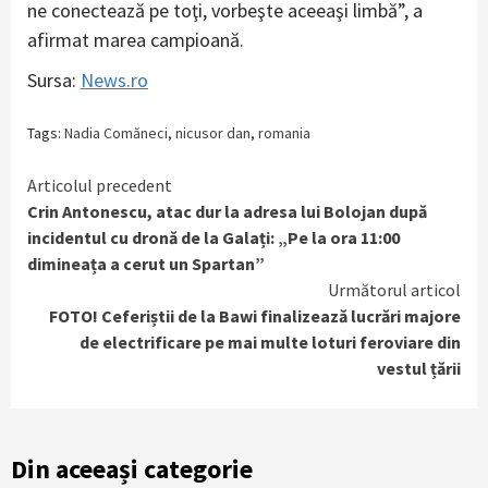
ne conectează pe toţi, vorbeşte aceeaşi limbă”, a
afirmat marea campioană.
Sursa:
News.ro
Tags:
Nadia Comăneci
,
nicusor dan
,
romania
Continue
Articolul precedent
Crin Antonescu, atac dur la adresa lui Bolojan după
Reading
incidentul cu dronă de la Galați: „Pe la ora 11:00
dimineața a cerut un Spartan”
Următorul articol
FOTO! Ceferiștii de la Bawi finalizează lucrări majore
de electrificare pe mai multe loturi feroviare din
vestul țării
Din aceeași categorie