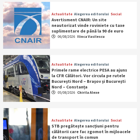
Actualitate
Alegerea editorului
Social
Avertisment CNAIR: Un site
neautorizat vinde roviniete cu taxe
suplimentare de până la 90 de euro
06/08/2026
Ilinca Vasilescu
Actualitate
Alegerea editorului
Primele rame electrice PESA au ajuns
la CFR Călători. Vor circula pe rutele
București Nord – Brașov și București
Nord – Constanța
05/08/2026
Chirila Alexe
Actualitate
Alegerea editorului
Social
STB pregătește sancțiuni pentru
călătorii care fac zgomot în mijloacele
de transport în comun