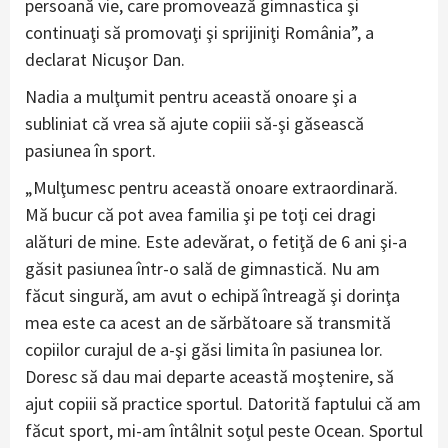
persoană vie, care promovează gimnastica şi
continuaţi să promovaţi şi sprijiniţi România”, a
declarat Nicuşor Dan.
Nadia a mulţumit pentru această onoare şi a
subliniat că vrea să ajute copiii să-şi găsească
pasiunea în sport.
„Mulţumesc pentru această onoare extraordinară.
Mă bucur că pot avea familia şi pe toţi cei dragi
alături de mine. Este adevărat, o fetiţă de 6 ani şi-a
găsit pasiunea într-o sală de gimnastică. Nu am
făcut singură, am avut o echipă întreagă şi dorinţa
mea este ca acest an de sărbătoare să transmită
copiilor curajul de a-şi găsi limita în pasiunea lor.
Doresc să dau mai departe această moştenire, să
ajut copiii să practice sportul. Datorită faptului că am
făcut sport, mi-am întâlnit soţul peste Ocean. Sportul