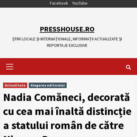
Skip
Facebook
YouTube
to
content
PRESSHOUSE.RO
ȘTIRI LOCALE ȘI INTERNAȚIONALE, INFORMAȚII ACTUALIZATE ȘI
REPORTAJE EXCLUSIVE
Primary
Menu
Actualitate
Alegerea editorului
Nadia Comăneci, decorată
cu cea mai înaltă distincție
a statului român de către