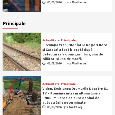
05/08/2026
Ilinca Vasilescu
Principale
Actualitate
Principale
Circulația trenurilor între Roșiori Nord
și Caracal a fost blocată după
defectarea a două garnituri, una de
călători și una de marfă
06/08/2026
Ilinca Vasilescu
Actualitate
Principale
Video. Emisiunea Drumurile Noastre B1
TV – România intră în ultima lună a
PNRR: miliarde de euro depind de
autostrăzile neterminate
06/08/2026
Ștefan Etveș