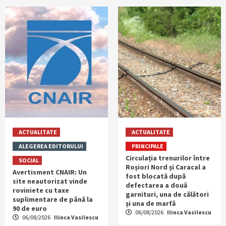
ACTUALITATE
ACTUALITATE
ALEGEREA EDITORULUI
PRINCIPALE
Circulația trenurilor între
SOCIAL
Roșiori Nord și Caracal a
Avertisment CNAIR: Un
fost blocată după
site neautorizat vinde
defectarea a două
roviniete cu taxe
garnituri, una de călători
suplimentare de până la
și una de marfă
90 de euro
06/08/2026
Ilinca Vasilescu
06/08/2026
Ilinca Vasilescu