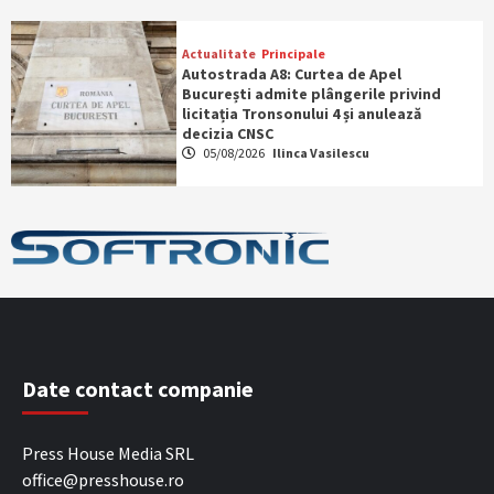
Actualitate
Principale
Autostrada A8: Curtea de Apel
București admite plângerile privind
licitația Tronsonului 4 și anulează
decizia CNSC
05/08/2026
Ilinca Vasilescu
Date contact companie
Press House Media SRL
office@presshouse.ro