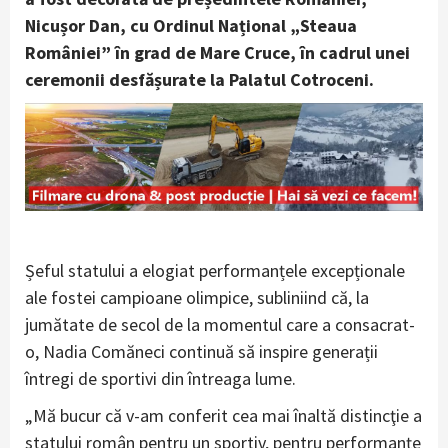
Nicușor Dan, cu Ordinul Național „Steaua
României” în grad de Mare Cruce, în cadrul unei
ceremonii desfășurate la Palatul Cotroceni.
Șeful statului a elogiat performanțele excepționale
ale fostei campioane olimpice, subliniind că, la
jumătate de secol de la momentul care a consacrat-
o, Nadia Comăneci continuă să inspire generații
întregi de sportivi din întreaga lume.
„Mă bucur că v-am conferit cea mai înaltă distincţie a
statului român pentru un sportiv, pentru performanţe