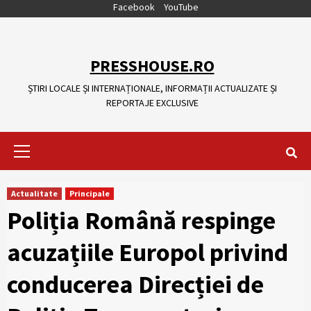
Skip
Facebook
YouTube
to
content
PRESSHOUSE.RO
ȘTIRI LOCALE ȘI INTERNAȚIONALE, INFORMAȚII ACTUALIZATE ȘI
REPORTAJE EXCLUSIVE
Primary
Menu
Actualitate
Principale
Poliția Română respinge
acuzațiile Europol privind
conducerea Direcției de