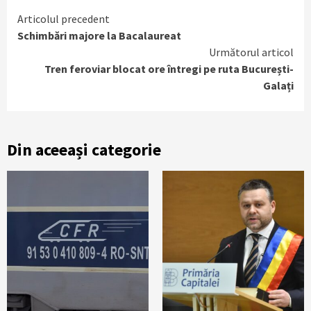
Continue
Articolul precedent
Schimbări majore la Bacalaureat
Reading
Următorul articol
Tren feroviar blocat ore întregi pe ruta București-
Galați
Din aceeași categorie