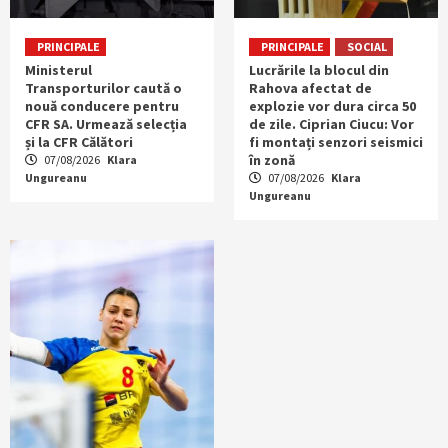
PRINCIPALE
PRINCIPALE
SOCIAL
Ministerul
Lucrările la blocul din
Transporturilor caută o
Rahova afectat de
nouă conducere pentru
explozie vor dura circa 50
CFR SA. Urmează selecția
de zile. Ciprian Ciucu: Vor
și la CFR Călători
fi montați senzori seismici
în zonă
07/08/2026
Klara
Ungureanu
07/08/2026
Klara
Ungureanu