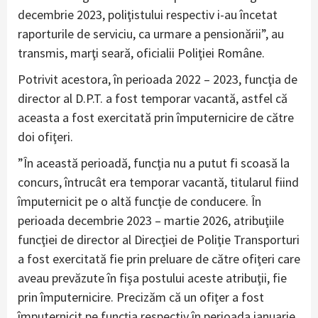
decembrie 2023, poliţistului respectiv i-au încetat
raporturile de serviciu, ca urmare a pensionării”, au
transmis, marţi seară, oficialii Poliţiei Române.
Potrivit acestora, în perioada 2022 – 2023, funcţia de
director al D.P.T. a fost temporar vacantă, astfel că
aceasta a fost exercitată prin împuternicire de către
doi ofiţeri.
”În această perioadă, funcţia nu a putut fi scoasă la
concurs, întrucât era temporar vacantă, titularul fiind
împuternicit pe o altă funcţie de conducere. În
perioada decembrie 2023 – martie 2026, atribuţiile
funcţiei de director al Direcţiei de Poliţie Transporturi
a fost exercitată fie prin preluare de către ofiţeri care
aveau prevăzute în fişa postului aceste atribuţii, fie
prin împuternicire. Precizăm că un ofiţer a fost
împuternicit pe funcţia respectiv în perioada ianuarie