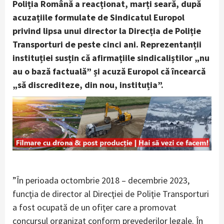
Poliția Română a reacționat, marți seară, după
acuzațiile formulate de Sindicatul Europol
privind lipsa unui director la Direcția de Poliție
Transporturi de peste cinci ani. Reprezentanții
instituției susțin că afirmațiile sindicaliștilor „nu
au o bază factuală” și acuză Europol că încearcă
„să discrediteze, din nou, instituția”.
”În perioada octombrie 2018 – decembrie 2023,
funcţia de director al Direcţiei de Poliţie Transporturi
a fost ocupată de un ofiţer care a promovat
concursul organizat conform prevederilor legale. În