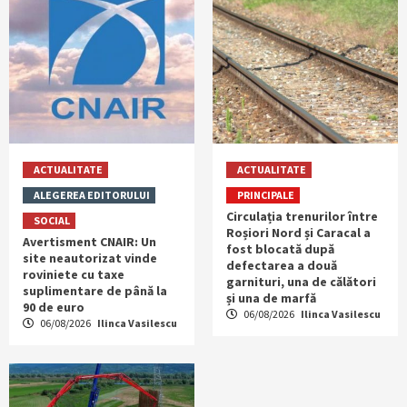
ACTUALITATE
ACTUALITATE
ALEGEREA EDITORULUI
PRINCIPALE
Circulația trenurilor între
SOCIAL
Roșiori Nord și Caracal a
Avertisment CNAIR: Un
fost blocată după
site neautorizat vinde
defectarea a două
roviniete cu taxe
garnituri, una de călători
suplimentare de până la
și una de marfă
90 de euro
06/08/2026
Ilinca Vasilescu
06/08/2026
Ilinca Vasilescu