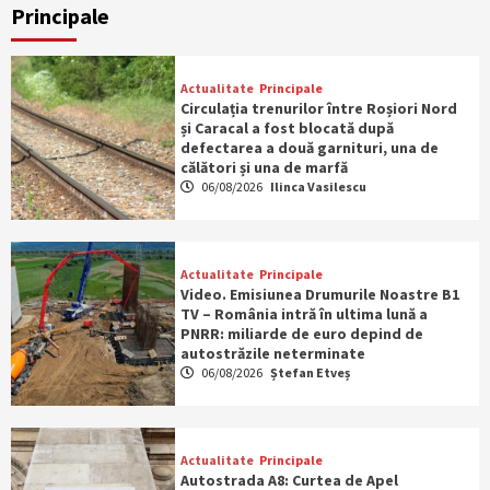
Principale
Actualitate
Principale
Circulația trenurilor între Roșiori Nord
și Caracal a fost blocată după
defectarea a două garnituri, una de
călători și una de marfă
06/08/2026
Ilinca Vasilescu
Actualitate
Principale
Video. Emisiunea Drumurile Noastre B1
TV – România intră în ultima lună a
PNRR: miliarde de euro depind de
autostrăzile neterminate
06/08/2026
Ștefan Etveș
Actualitate
Principale
Autostrada A8: Curtea de Apel