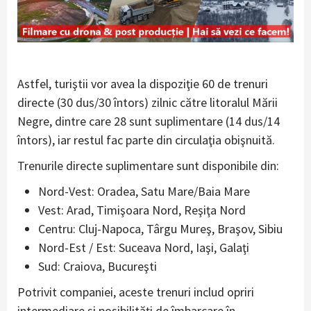
Astfel, turiştii vor avea la dispoziţie 60 de trenuri
directe (30 dus/30 întors) zilnic către litoralul Mării
Negre, dintre care 28 sunt suplimentare (14 dus/14
întors), iar restul fac parte din circulaţia obişnuită.
Trenurile directe suplimentare sunt disponibile din:
Nord-Vest: Oradea, Satu Mare/Baia Mare
Vest: Arad, Timişoara Nord, Reşiţa Nord
Centru: Cluj-Napoca, Târgu Mureş, Braşov, Sibiu
Nord-Est / Est: Suceava Nord, Iaşi, Galaţi
Sud: Craiova, Bucureşti
Potrivit companiei, aceste trenuri includ opriri
intermediare şi posibilităţi de îmbarcare în