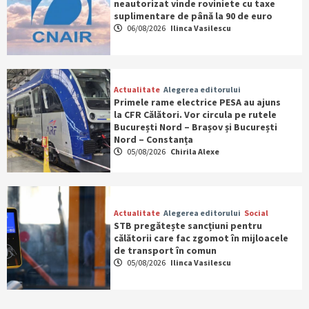
neautorizat vinde roviniete cu taxe
suplimentare de până la 90 de euro
06/08/2026
Ilinca Vasilescu
Actualitate
Alegerea editorului
Primele rame electrice PESA au ajuns
la CFR Călători. Vor circula pe rutele
București Nord – Brașov și București
Nord – Constanța
05/08/2026
Chirila Alexe
Actualitate
Alegerea editorului
Social
STB pregătește sancțiuni pentru
călătorii care fac zgomot în mijloacele
de transport în comun
05/08/2026
Ilinca Vasilescu