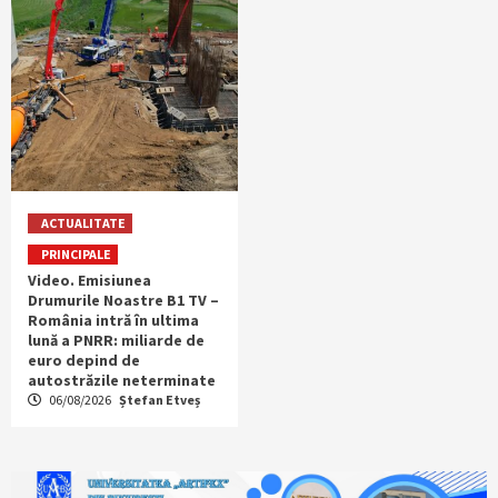
ACTUALITATE
PRINCIPALE
Video. Emisiunea
Drumurile Noastre B1 TV –
România intră în ultima
lună a PNRR: miliarde de
euro depind de
autostrăzile neterminate
06/08/2026
Ștefan Etveș