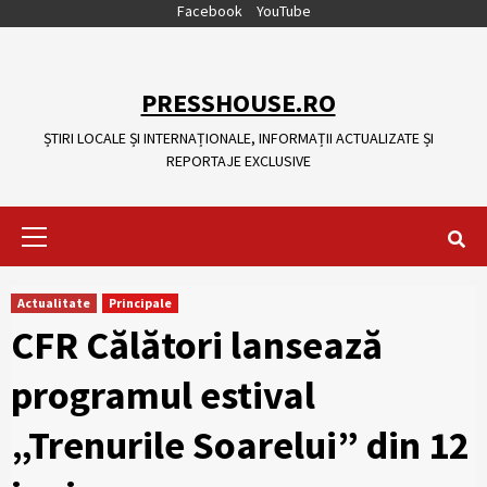
Skip
Facebook
YouTube
to
content
PRESSHOUSE.RO
ȘTIRI LOCALE ȘI INTERNAȚIONALE, INFORMAȚII ACTUALIZATE ȘI
REPORTAJE EXCLUSIVE
Primary
Menu
Actualitate
Principale
CFR Călători lansează
programul estival
„Trenurile Soarelui” din 12