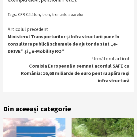
Tags:
CFR Călători
,
tren
,
trenurile soarelui
Continue
Articolul precedent
Ministerul Transporturilor și Infrastructurii pune în
Reading
consultare publică schemele de ajutor de stat „e-
DRIVE” și „e-Mobility RO”
Următorul articol
Comisia Europeană a semnat acordul SAFE cu
România: 16,68 miliarde de euro pentru apărare și
infrastructură
Din aceeași categorie