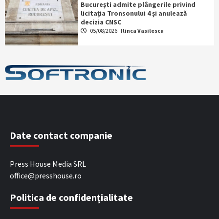
București admite plângerile privind
licitația Tronsonului 4 și anulează
decizia CNSC
05/08/2026
Ilinca Vasilescu
Date contact companie
Press House Media SRL
office@presshouse.ro
Politica de confidențialitate