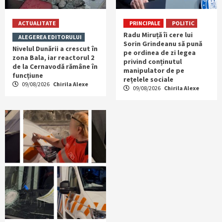
ACTUALITATE
PRINCIPALE
POLITIC
Radu Miruță îi cere lui
ALEGEREA EDITORULUI
Sorin Grindeanu să pună
Nivelul Dunării a crescut în
pe ordinea de zi legea
zona Bala, iar reactorul 2
privind conținutul
de la Cernavodă rămâne în
manipulator de pe
funcțiune
rețelele sociale
09/08/2026
Chirila Alexe
09/08/2026
Chirila Alexe