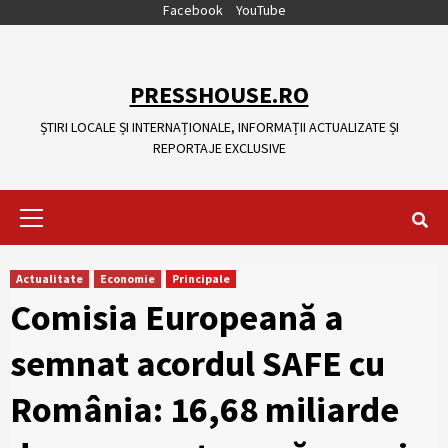
Skip
Facebook
YouTube
to
content
PRESSHOUSE.RO
ȘTIRI LOCALE ȘI INTERNAȚIONALE, INFORMAȚII ACTUALIZATE ȘI
REPORTAJE EXCLUSIVE
Primary
Menu
Actualitate
Economie
Principale
Comisia Europeană a
semnat acordul SAFE cu
România: 16,68 miliarde