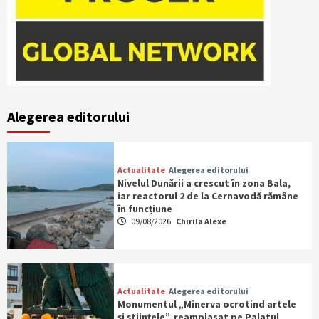
Alegerea editorului
Actualitate
Alegerea editorului
Nivelul Dunării a crescut în zona Bala,
iar reactorul 2 de la Cernavodă rămâne
în funcțiune
09/08/2026
Chirila Alexe
Actualitate
Alegerea editorului
Monumentul „Minerva ocrotind artele
şi ştiinţele”, reamplasat pe Palatul