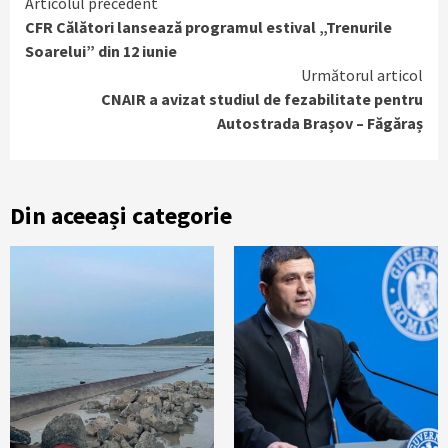
Continue
Articolul precedent
CFR Călători lansează programul estival „Trenurile
Reading
Soarelui” din 12 iunie
Următorul articol
CNAIR a avizat studiul de fezabilitate pentru
Autostrada Brașov – Făgăraș
Din aceeași categorie