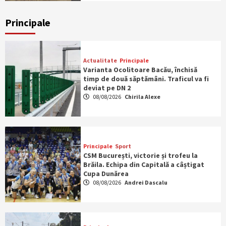
Principale
Actualitate
Principale
Varianta Ocolitoare Bacău, închisă
timp de două săptămâni. Traficul va fi
deviat pe DN 2
08/08/2026
Chirila Alexe
Principale
Sport
CSM București, victorie și trofeu la
Brăila. Echipa din Capitală a câștigat
Cupa Dunărea
08/08/2026
Andrei Dascalu