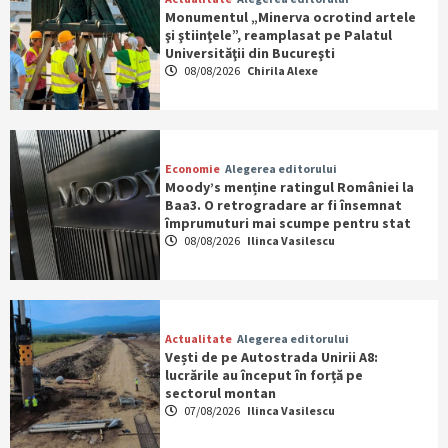
Monumentul „Minerva ocrotind artele
şi ştiinţele”, reamplasat pe Palatul
Universităţii din Bucureşti
08/08/2026
Chirila Alexe
Economie
Alegerea editorului
Moody’s menține ratingul României la
Baa3. O retrogradare ar fi însemnat
împrumuturi mai scumpe pentru stat
08/08/2026
Ilinca Vasilescu
Actualitate
Alegerea editorului
Vești de pe Autostrada Unirii A8:
lucrările au început în forță pe
sectorul montan
07/08/2026
Ilinca Vasilescu