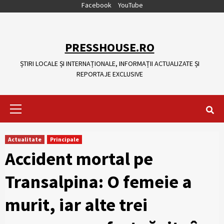
Skip
Facebook
YouTube
to
content
PRESSHOUSE.RO
ȘTIRI LOCALE ȘI INTERNAȚIONALE, INFORMAȚII ACTUALIZATE ȘI
REPORTAJE EXCLUSIVE
Primary
Menu
Actualitate
Principale
Accident mortal pe
Transalpina: O femeie a
murit, iar alte trei