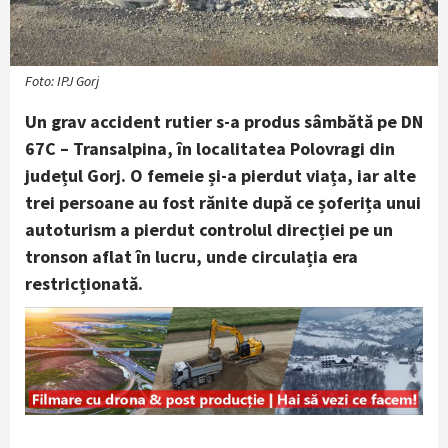
Foto: IPJ Gorj
Un grav accident rutier s-a produs sâmbătă pe DN
67C – Transalpina, în localitatea Polovragi din
județul Gorj. O femeie și-a pierdut viața, iar alte
trei persoane au fost rănite după ce șoferița unui
autoturism a pierdut controlul direcției pe un
tronson aflat în lucru, unde circulația era
restricționată.