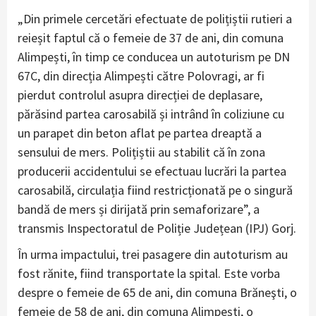
„Din primele cercetări efectuate de polițiștii rutieri a
reieșit faptul că o femeie de 37 de ani, din comuna
Alimpești, în timp ce conducea un autoturism pe DN
67C, din direcția Alimpești către Polovragi, ar fi
pierdut controlul asupra direcției de deplasare,
părăsind partea carosabilă și intrând în coliziune cu
un parapet din beton aflat pe partea dreaptă a
sensului de mers. Polițiștii au stabilit că în zona
producerii accidentului se efectuau lucrări la partea
carosabilă, circulația fiind restricționată pe o singură
bandă de mers și dirijată prin semaforizare”, a
transmis Inspectoratul de Poliție Județean (IPJ) Gorj.
În urma impactului, trei pasagere din autoturism au
fost rănite, fiind transportate la spital. Este vorba
despre o femeie de 65 de ani, din comuna Brăneşti, o
femeie de 58 de ani, din comuna Alimpeşti, o