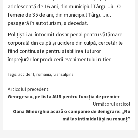
adolescentă de 16 ani, din municipiul Târgu Jiu. O
femeie de 35 de ani, din municipiul Târgu Jiu,
pasageră în autoturism, a decedat.
Polițiștii au întocmit dosar penal pentru vătămare
corporală din culpă și ucidere din culpă, cercetările
fiind continuate pentru stabilirea tuturor
împrejurărilor producerii evenimentului rutier.
Tags:
accident
,
romania
,
transalpina
Continue
Articolul precedent
Georgescu, pe lista AUR pentru funcţia de premier
Reading
Următorul articol
Oana Gheorghiu acuză o campanie de denigrare: „Nu
mă las intimidată și nu renunț”