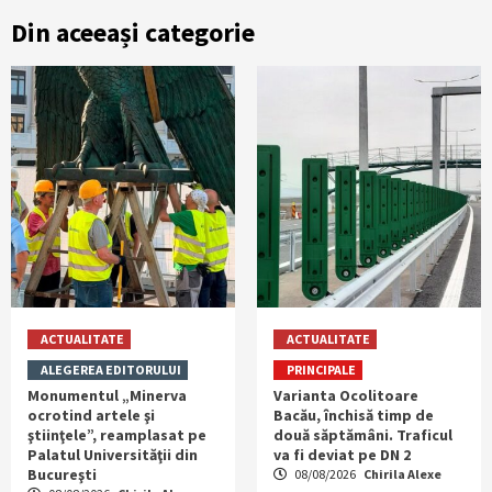
Din aceeași categorie
ACTUALITATE
ACTUALITATE
ALEGEREA EDITORULUI
PRINCIPALE
Monumentul „Minerva
Varianta Ocolitoare
ocrotind artele şi
Bacău, închisă timp de
ştiinţele”, reamplasat pe
două săptămâni. Traficul
Palatul Universităţii din
va fi deviat pe DN 2
Bucureşti
08/08/2026
Chirila Alexe