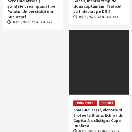
ocrotind artele şi
Bacău, închisă timp de
ştiinţele”, reamplasat pe
două săptămâni. Traficul
Palatul Universităţii din
va fi deviat pe DN 2
Bucureşti
08/08/2026
Chirila Alexe
08/08/2026
Chirila Alexe
PRINCIPALE
SPORT
CSM București, victorie și
trofeu la Brăila. Echipa din
Capitală a câștigat Cupa
Dunărea
08/08/2026
Andrei Dascalu