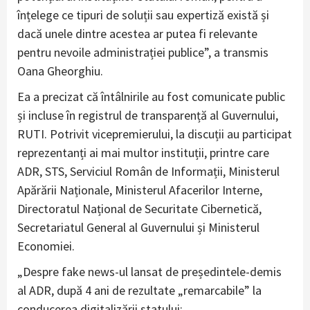
înțelege ce tipuri de soluții sau expertiză există și
dacă unele dintre acestea ar putea fi relevante
pentru nevoile administrației publice”, a transmis
Oana Gheorghiu.
Ea a precizat că întâlnirile au fost comunicate public
și incluse în registrul de transparență al Guvernului,
RUTI. Potrivit vicepremierului, la discuții au participat
reprezentanți ai mai multor instituții, printre care
ADR, STS, Serviciul Român de Informații, Ministerul
Apărării Naționale, Ministerul Afacerilor Interne,
Directoratul Național de Securitate Cibernetică,
Secretariatul General al Guvernului și Ministerul
Economiei.
„Despre fake news-ul lansat de președintele-demis
al ADR, după 4 ani de rezultate „remarcabile” la
conducerea digitalizării statului: