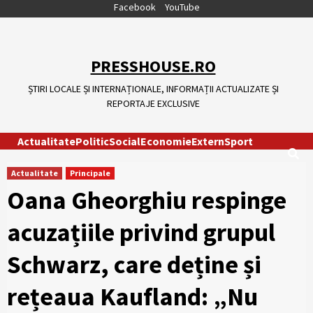
Skip
Facebook
YouTube
to
content
PRESSHOUSE.RO
ȘTIRI LOCALE ȘI INTERNAȚIONALE, INFORMAȚII ACTUALIZATE ȘI
REPORTAJE EXCLUSIVE
Actualitate
Politic
Social
Economie
Extern
Sport
Actualitate
Principale
Oana Gheorghiu respinge
acuzațiile privind grupul
Schwarz, care deține și
rețeaua Kaufland: „Nu