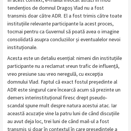
tendențios de domnul Dragoș Vlad nu a fost
transmis doar către ADR. El a fost trimis către toate
instituțiile relevante participante la acest proces,
tocmai pentru ca Guvernul să poată avea o imagine
consolidată asupra concluziilor și eventualelor nevoi
instituționale.
Acesta este un detaliu esențial: nimeni din instituțiile
participante nu a reclamat vreun trafic de influență,
vreo presiune sau vreo neregulă, cu excepția
domnului Vlad. Faptul că exact fostul președinte al
ADR este singurul care încearcă acum să prezinte un
demers interinstituțional firesc drept pseudo-
scandal spune mult despre natura acestui atac. Iar
această acuzație vine la patru luni de când discuțiile
au avut deja loc, trei luni de când mail-ul a fost
transmis și doar în contextul în care președintele a