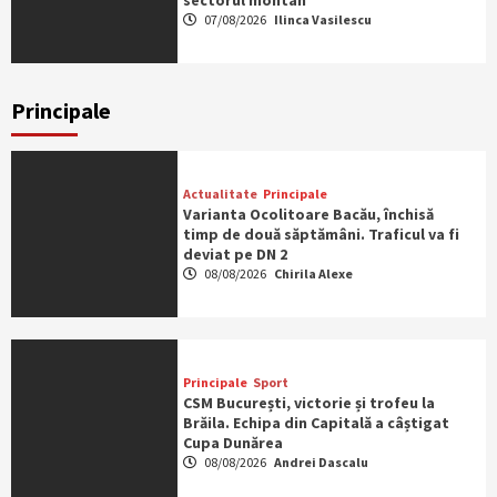
sectorul montan
07/08/2026
Ilinca Vasilescu
Principale
Actualitate
Principale
Varianta Ocolitoare Bacău, închisă
timp de două săptămâni. Traficul va fi
deviat pe DN 2
08/08/2026
Chirila Alexe
Principale
Sport
CSM București, victorie și trofeu la
Brăila. Echipa din Capitală a câștigat
Cupa Dunărea
08/08/2026
Andrei Dascalu