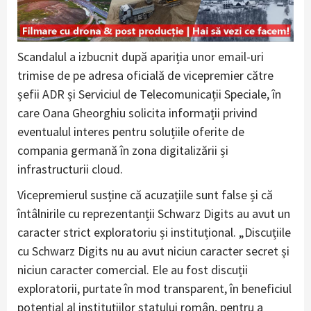
Scandalul a izbucnit după apariția unor email-uri
trimise de pe adresa oficială de vicepremier către
șefii ADR și Serviciul de Telecomunicații Speciale, în
care Oana Gheorghiu solicita informații privind
eventualul interes pentru soluțiile oferite de
compania germană în zona digitalizării și
infrastructurii cloud.
Vicepremierul susține că acuzațiile sunt false și că
întâlnirile cu reprezentanții Schwarz Digits au avut un
caracter strict exploratoriu și instituțional. „Discuțiile
cu Schwarz Digits nu au avut niciun caracter secret și
niciun caracter comercial. Ele au fost discuții
exploratorii, purtate în mod transparent, în beneficiul
potențial al instituțiilor statului român, pentru a