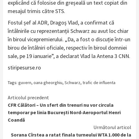
explicând că folosise din greșeală un text copiat din
mesajul trimis către STS.
Fostul șef al ADR, Dragoș Vlad, a confirmat că
întâlnirile cu reprezentanții Schwarz au avut loc chiar
în biroul vicepremierului. „Da, a fost o discuție într-un
birou de întâlniri oficiale, respectiv în biroul domniei
sale, pe 19 ianuarie”, a declarat Vlad la Antena 3 CNN.
stiripesurse.ro
Tags:
guvern
,
oana gheorghiu
,
Schwarz
,
trafic de influenta
Continue
Articolul precedent
CFR Călători – Un sfert din trenuri nu vor circula
Reading
temporar pe linia București Nord-Aeroportul Henri
Coandă
Următorul articol
Sorana Cîrstea a ratat finala turneului WTA 1.000 de la