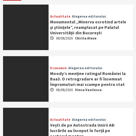
Actualitate
Alegerea editorului
Monumentul „Minerva ocrotind artele
şi ştiinţele”, reamplasat pe Palatul
Universităţii din Bucureşti
08/08/2026
Chirila Alexe
Economie
Alegerea editorului
Moody’s menține ratingul României la
Baa3. O retrogradare ar fi însemnat
împrumuturi mai scumpe pentru stat
08/08/2026
Ilinca Vasilescu
Actualitate
Alegerea editorului
Vești de pe Autostrada Unirii A8:
lucrările au început în forță pe