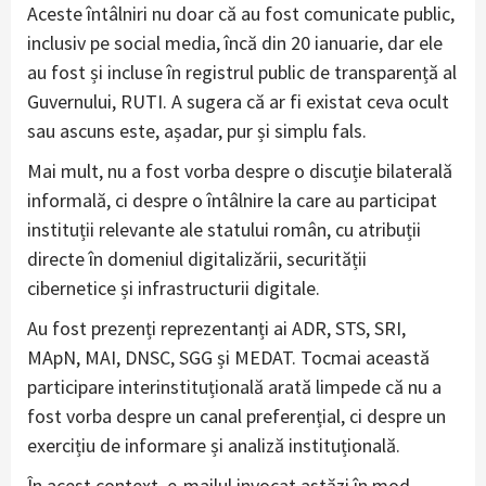
Aceste întâlniri nu doar că au fost comunicate public,
inclusiv pe social media, încă din 20 ianuarie, dar ele
au fost și incluse în registrul public de transparență al
Guvernului, RUTI. A sugera că ar fi existat ceva ocult
sau ascuns este, așadar, pur și simplu fals.
Mai mult, nu a fost vorba despre o discuție bilaterală
informală, ci despre o întâlnire la care au participat
instituții relevante ale statului român, cu atribuții
directe în domeniul digitalizării, securității
cibernetice și infrastructurii digitale.
Au fost prezenți reprezentanți ai ADR, STS, SRI,
MApN, MAI, DNSC, SGG și MEDAT. Tocmai această
participare interinstituțională arată limpede că nu a
fost vorba despre un canal preferențial, ci despre un
exercițiu de informare și analiză instituțională.
În acest context, e-mailul invocat astăzi în mod