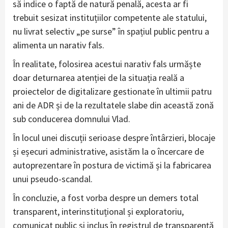
să indice o faptă de natură penală, acesta ar fi
trebuit sesizat instituțiilor competente ale statului,
nu livrat selectiv „pe surse” în spațiul public pentru a
alimenta un narativ fals.
În realitate, folosirea acestui narativ fals urmăște
doar deturnarea atenției de la situația reală a
proiectelor de digitalizare gestionate în ultimii patru
ani de ADR și de la rezultatele slabe din această zonă
sub conducerea domnului Vlad.
În locul unei discuții serioase despre întârzieri, blocaje
și eșecuri administrative, asistăm la o încercare de
autoprezentare în postura de victimă și la fabricarea
unui pseudo-scandal.
În concluzie, a fost vorba despre un demers total
transparent, interinstituțional și exploratoriu,
comunicat public și inclus în registrul de transparență