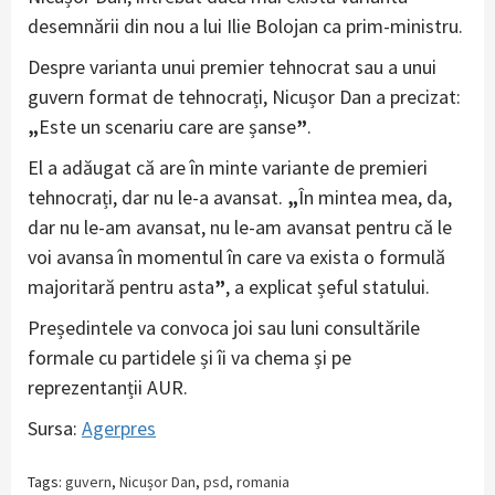
desemnării din nou a lui Ilie Bolojan ca prim-ministru.
Despre varianta unui premier tehnocrat sau a unui
guvern format de tehnocrați, Nicușor Dan a precizat:
„
Este un scenariu care are șanse
”
.
El a adăugat că are în minte variante de premieri
tehnocrați, dar nu le-a avansat.
„
În mintea mea, da,
dar nu le-am avansat, nu le-am avansat pentru că le
voi avansa în momentul în care va exista o formulă
majoritară pentru asta
”
, a explicat șeful statului.
Președintele va convoca joi sau luni consultările
formale cu partidele și îi va chema și pe
reprezentanții AUR.
Sursa:
Agerpres
Tags:
guvern
,
Nicușor Dan
,
psd
,
romania