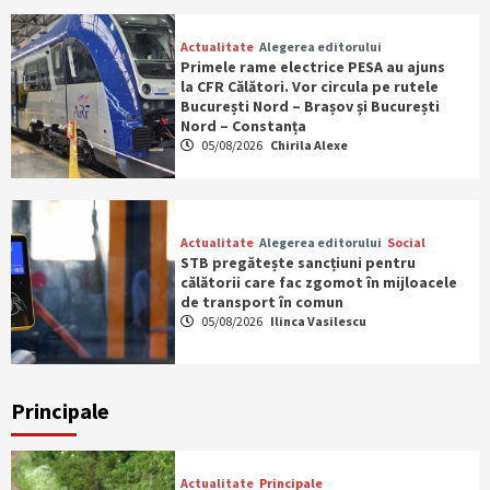
Actualitate
Alegerea editorului
Primele rame electrice PESA au ajuns
la CFR Călători. Vor circula pe rutele
București Nord – Brașov și București
Nord – Constanța
05/08/2026
Chirila Alexe
Actualitate
Alegerea editorului
Social
STB pregătește sancțiuni pentru
călătorii care fac zgomot în mijloacele
de transport în comun
05/08/2026
Ilinca Vasilescu
Principale
Actualitate
Principale