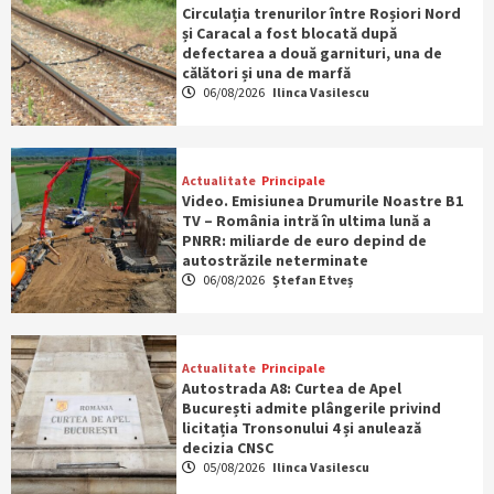
Circulația trenurilor între Roșiori Nord
și Caracal a fost blocată după
defectarea a două garnituri, una de
călători și una de marfă
06/08/2026
Ilinca Vasilescu
Actualitate
Principale
Video. Emisiunea Drumurile Noastre B1
TV – România intră în ultima lună a
PNRR: miliarde de euro depind de
autostrăzile neterminate
06/08/2026
Ștefan Etveș
Actualitate
Principale
Autostrada A8: Curtea de Apel
București admite plângerile privind
licitația Tronsonului 4 și anulează
decizia CNSC
05/08/2026
Ilinca Vasilescu