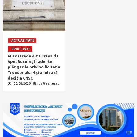
ACTUALITATE
PRINCIPALE
Autostrada A8: Curtea de
Apel București admite
plângerile privind licitația
Tronsonului 4 și anulează
decizia CNSC
05/08/2026
Ilinca Vasilescu