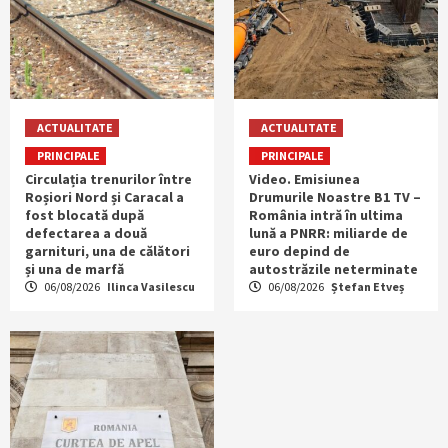
ACTUALITATE
ACTUALITATE
PRINCIPALE
PRINCIPALE
Circulația trenurilor între
Video. Emisiunea
Roșiori Nord și Caracal a
Drumurile Noastre B1 TV –
fost blocată după
România intră în ultima
defectarea a două
lună a PNRR: miliarde de
garnituri, una de călători
euro depind de
și una de marfă
autostrăzile neterminate
06/08/2026
Ilinca Vasilescu
06/08/2026
Ștefan Etveș