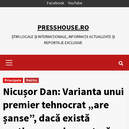
Skip
Facebook
YouTube
to
content
PRESSHOUSE.RO
ȘTIRI LOCALE ȘI INTERNAȚIONALE, INFORMAȚII ACTUALIZATE ȘI
REPORTAJE EXCLUSIVE
Primary
Menu
Principale
Politic
Nicușor Dan: Varianta unui
premier tehnocrat „are
șanse”, dacă există