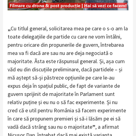
„
Cu titlul general, solicitarea mea pe care o s-o am la
toate delegațiile de partide cu care ne vom întâlni,
pentru oricare din propunerile de guvern, întrebarea
mea va fi dacă are sau nu are deja negociată o
majoritate. Ãsta este răspunsul general. Și, așa cum
văd eu din discuțiile preliminare, dacă partidele – și
mă aștept să-și păstreze opțiunile pe care le-au
expus deja în spațiul public, de fapt de variante de
guvern sprijinit de majoritate în Parlament sunt
relativ puține și eu nu o să fac experimente. Și nu
cred că e util pentru România să facem experimente
în care să propunem premieri și să-i lăsăm pe ei să
vadă dacă strâng sau nu o majoritate
”
, a afirmat
Nicușor Dan, întrebat dacă mai există varianta