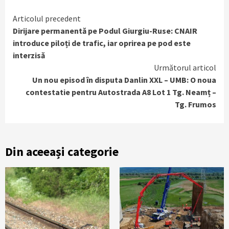
Continue
Articolul precedent
Dirijare permanentă pe Podul Giurgiu-Ruse: CNAIR
Reading
introduce piloți de trafic, iar oprirea pe pod este
interzisă
Următorul articol
Un nou episod în disputa Danlin XXL – UMB: O noua
contestatie pentru Autostrada A8 Lot 1 Tg. Neamț –
Tg. Frumos
Din aceeași categorie