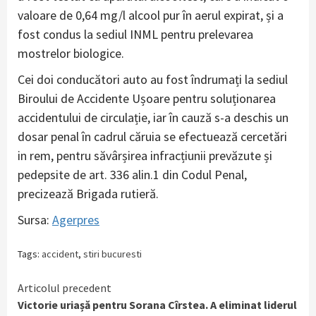
valoare de 0,64 mg/l alcool pur în aerul expirat, și a
fost condus la sediul INML pentru prelevarea
mostrelor biologice.
Cei doi conducători auto au fost îndrumați la sediul
Biroului de Accidente Ușoare pentru soluționarea
accidentului de circulație, iar în cauză s-a deschis un
dosar penal în cadrul căruia se efectuează cercetări
in rem, pentru săvârșirea infracțiunii prevăzute și
pedepsite de art. 336 alin.1 din Codul Penal,
precizează Brigada rutieră.
Sursa:
Agerpres
Tags:
accident
,
stiri bucuresti
Continue
Articolul precedent
Victorie uriașă pentru Sorana Cîrstea. A eliminat liderul