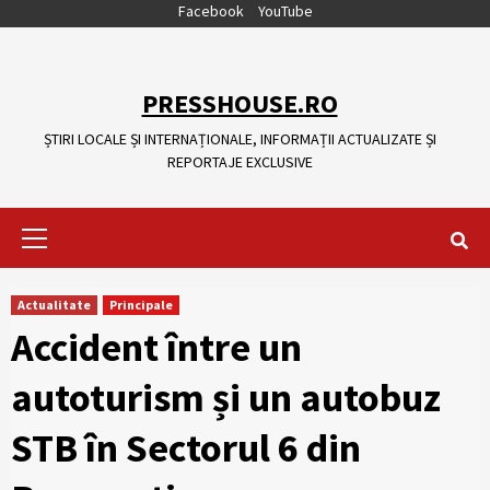
Skip
Facebook
YouTube
to
content
PRESSHOUSE.RO
ȘTIRI LOCALE ȘI INTERNAȚIONALE, INFORMAȚII ACTUALIZATE ȘI
REPORTAJE EXCLUSIVE
Primary
Menu
Actualitate
Principale
Accident între un
autoturism și un autobuz
STB în Sectorul 6 din