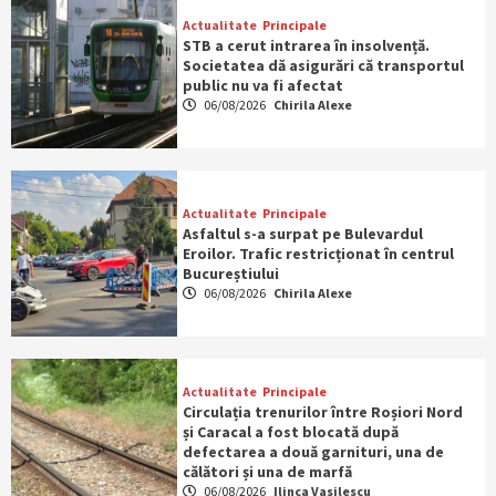
Actualitate
Principale
STB a cerut intrarea în insolvență.
Societatea dă asigurări că transportul
public nu va fi afectat
06/08/2026
Chirila Alexe
Actualitate
Principale
Asfaltul s-a surpat pe Bulevardul
Eroilor. Trafic restricționat în centrul
Bucureștiului
06/08/2026
Chirila Alexe
Actualitate
Principale
Circulația trenurilor între Roșiori Nord
și Caracal a fost blocată după
defectarea a două garnituri, una de
călători și una de marfă
06/08/2026
Ilinca Vasilescu