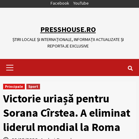
Skip
Facebook
YouTube
to
content
PRESSHOUSE.RO
ȘTIRI LOCALE ȘI INTERNAȚIONALE, INFORMAȚII ACTUALIZATE ȘI
REPORTAJE EXCLUSIVE
Primary
Menu
Principale
Sport
Victorie uriașă pentru
Sorana Cîrstea. A eliminat
liderul mondial la Roma