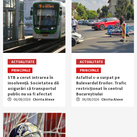
ACTUALITATE
ACTUALITATE
PRINCIPALE
PRINCIPALE
STB a cerut intrarea în
Asfaltul s-a surpat pe
insolvență. Societatea dă
Bulevardul Eroilor. Trafic
asigurări că transportul
restricționat în centrul
public nu va fi afectat
Bucureștiului
06/08/2026
Chirila Alexe
06/08/2026
Chirila Alexe