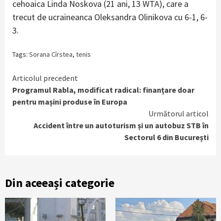
cehoaica Linda Noskova (21 ani, 13 WTA), care a
trecut de ucraineanca Oleksandra Olinikova cu 6-1, 6-
3.
Tags:
Sorana Cîrstea
,
tenis
Continue
Articolul precedent
Programul Rabla, modificat radical: finanțare doar
Reading
pentru mașini produse în Europa
Următorul articol
Accident între un autoturism și un autobuz STB în
Sectorul 6 din București
Din aceeași categorie