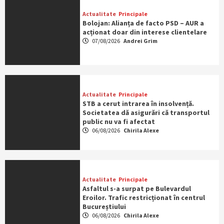
Actualitate
Principale
Bolojan: Alianța de facto PSD – AUR a
acționat doar din interese clientelare
07/08/2026
Andrei Grim
Actualitate
Principale
STB a cerut intrarea în insolvență.
Societatea dă asigurări că transportul
public nu va fi afectat
06/08/2026
Chirila Alexe
Actualitate
Principale
Asfaltul s-a surpat pe Bulevardul
Eroilor. Trafic restricționat în centrul
Bucureștiului
06/08/2026
Chirila Alexe