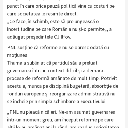
punct în care orice pauză politică vine cu costuri pe
care societatea le resimte direct.
„Ce face, în schimb, este să prelungească o
incertitudine pe care România nu și-o permite„, a
adăugat președintele CJ Ilfov.
PNL susține că reformele nu se opresc odată cu
moțiunea
Thuma a subliniat că partidul său a preluat
guvernarea într-un context dificil și a demarat
procese de reformă amânate de mult timp. Potrivit
acestuia, munca pe disciplină bugetară, absorbție de
fonduri europene și reorganizare administrativă nu
se încheie prin simpla schimbare a Executivului.
„PNL nu pleacă nicăieri. Ne-am asumat guvernarea
într-un moment greu, am început reforme pe care
alții le-au amânat ani la rând, am readus seriozitatea