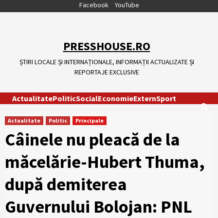
Skip
Facebook
YouTube
to
content
PRESSHOUSE.RO
ȘTIRI LOCALE ȘI INTERNAȚIONALE, INFORMAȚII ACTUALIZATE ȘI
REPORTAJE EXCLUSIVE
Actualitate
Politic
Social
Economie
Extern
Sport
Actualitate
Politic
Principale
Câinele nu pleacă de la
măcelărie-Hubert Thuma,
după demiterea
Guvernului Bolojan: PNL