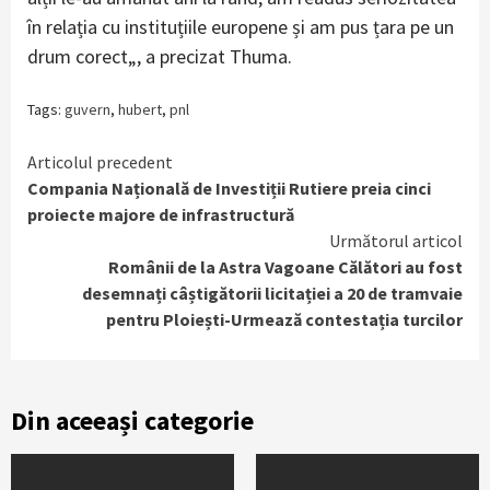
în relația cu instituțiile europene și am pus țara pe un
drum corect„, a precizat Thuma.
Tags:
guvern
,
hubert
,
pnl
Continue
Articolul precedent
Compania Națională de Investiții Rutiere preia cinci
Reading
proiecte majore de infrastructură
Următorul articol
Românii de la Astra Vagoane Călători au fost
desemnați câștigătorii licitației a 20 de tramvaie
pentru Ploiești-Urmează contestația turcilor
Din aceeași categorie