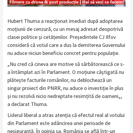
Hubert Thuma a reacționat imediat după adoptarea
moțiunii de cenzură, cu un mesaj adresat deopotrivă
clasei politice și cetățenilor. Președintele CJ Ilfov
consideră că votul care a dus la demiterea Guvernului
nu aduce niciun beneficiu concret pentru populație.
„Nu cred că cineva are motive să sărbătorească ce s-
a întâmplat azi în Parlament. O moțiune câștigată nu
plătește facturile românilor, nu deblochează un
singur proiect din PNRR, nu aduce o investiție în plus
și nu rezolvă nicio nedreptate resimțită de oameni„,
a declarat Thuma.
Liderul liberal a atras atenția că efectul real al votului
din Parlament este adâncirea unei perioade de
nesiguranță. În opinia sa, România se află într-un