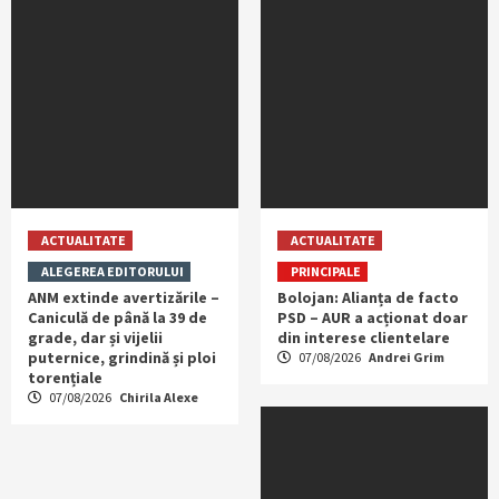
ACTUALITATE
ACTUALITATE
ALEGEREA EDITORULUI
PRINCIPALE
ANM extinde avertizările –
Bolojan: Alianța de facto
Caniculă de până la 39 de
PSD – AUR a acționat doar
grade, dar și vijelii
din interese clientelare
puternice, grindină și ploi
07/08/2026
Andrei Grim
torențiale
07/08/2026
Chirila Alexe