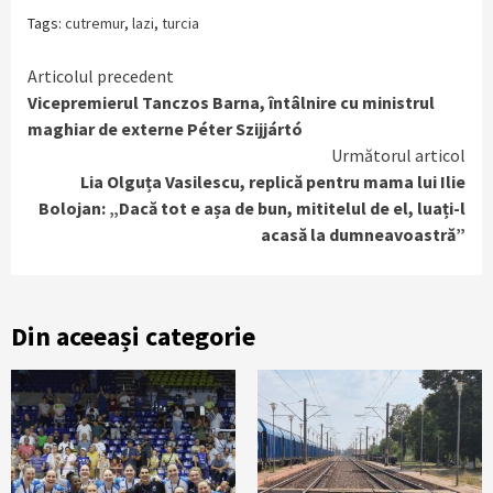
Tags:
cutremur
,
lazi
,
turcia
Continue
Articolul precedent
Vicepremierul Tanczos Barna, întâlnire cu ministrul
Reading
maghiar de externe Péter Szijjártó
Următorul articol
Lia Olguța Vasilescu, replică pentru mama lui Ilie
Bolojan: „Dacă tot e așa de bun, mititelul de el, luați-l
acasă la dumneavoastră”
Din aceeași categorie