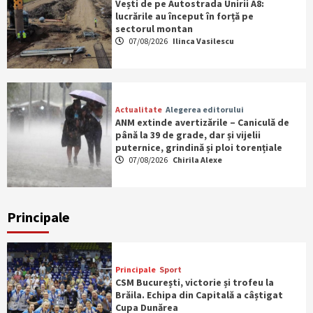
Vești de pe Autostrada Unirii A8:
lucrările au început în forță pe
sectorul montan
07/08/2026
Ilinca Vasilescu
Actualitate
Alegerea editorului
ANM extinde avertizările – Caniculă de
până la 39 de grade, dar și vijelii
puternice, grindină și ploi torențiale
07/08/2026
Chirila Alexe
Principale
Principale
Sport
CSM București, victorie și trofeu la
Brăila. Echipa din Capitală a câștigat
Cupa Dunărea