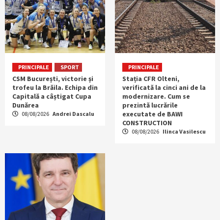
PRINCIPALE
SPORT
PRINCIPALE
CSM București, victorie și
Stația CFR Olteni,
trofeu la Brăila. Echipa din
verificată la cinci ani de la
Capitală a câștigat Cupa
modernizare. Cum se
Dunărea
prezintă lucrările
executate de BAWI
08/08/2026
Andrei Dascalu
CONSTRUCTION
08/08/2026
Ilinca Vasilescu