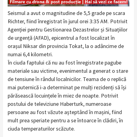
Seismul a avut o magnitudine de 5,5 grade pe scara
Richter, fiind înregistrat în jurul orei 3:35 AM. Potrivit
Agenției pentru Gestionarea Dezastrelor și Situațiilor
de urgență (AFAD), epicentrul a fost localizat în
orașul Niksar din provincia Tokat, la o adâncime de
numai 6,4 kilometri.
În ciuda faptului că nu au fost înregistrate pagube
materiale sau victime, evenimentul a generat o stare
de tensiune în rândul localnicilor. Teama de o replică
mai puternică i-a determinat pe mulți rezidenți să își
părăsească locuințele în miez de noapte. Potrivit
postului de televiziune Haberturk, numeroase
persoane au fost văzute așteptând în mașini, fiind
mult prea speriate pentru a se întoarce în clădiri, în
ciuda temperaturilor scăzute.