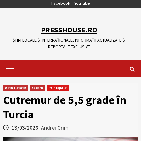
Skip
Facebook
YouTube
to
content
PRESSHOUSE.RO
ȘTIRI LOCALE ȘI INTERNAȚIONALE, INFORMAȚII ACTUALIZATE ȘI
REPORTAJE EXCLUSIVE
Primary
Menu
Actualitate
Extern
Principale
Cutremur de 5,5 grade în
Turcia
13/03/2026
Andrei Grim