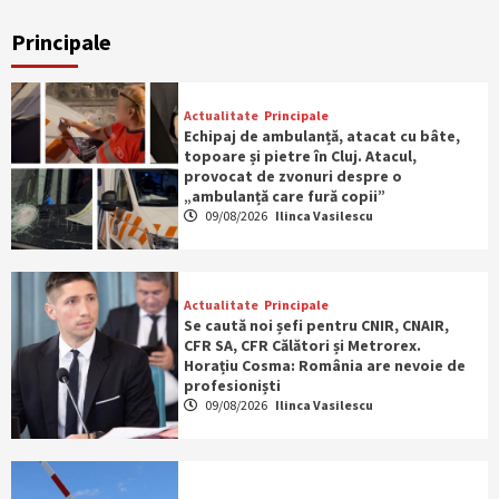
Principale
Actualitate
Principale
Echipaj de ambulanță, atacat cu bâte,
topoare și pietre în Cluj. Atacul,
provocat de zvonuri despre o
„ambulanță care fură copii”
09/08/2026
Ilinca Vasilescu
Actualitate
Principale
Se caută noi șefi pentru CNIR, CNAIR,
CFR SA, CFR Călători și Metrorex.
Horațiu Cosma: România are nevoie de
profesioniști
09/08/2026
Ilinca Vasilescu