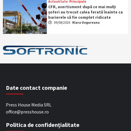
Actualitate
Principale
CFR, avertisment după ce mai mulți
șoferi au trecut calea ferată înainte ca
barierele să fie complet ridicate
09/08/2026
Klara Ungureanu
Date contact companie
Press House Media SRL
office@presshouse.ro
Politica de confidențialitate