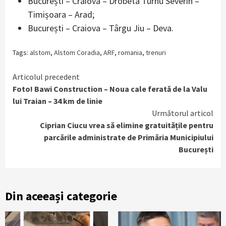
București – Craiova – Drobeta Turnu Severin –
Timișoara – Arad;
București – Craiova – Târgu Jiu – Deva.
Tags:
alstom
,
Alstom Coradia
,
ARF
,
romania
,
trenuri
Continue
Articolul precedent
Foto! Bawi Construction – Noua cale ferată de la Valu
Reading
lui Traian – 34 km de linie
Următorul articol
Ciprian Ciucu vrea să elimine gratuitățile pentru
parcările administrate de Primăria Municipiului
București
Din aceeași categorie