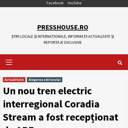
Skip
Facebook
YouTube
to
content
PRESSHOUSE.RO
ȘTIRI LOCALE ȘI INTERNAȚIONALE, INFORMAȚII ACTUALIZATE ȘI
REPORTAJE EXCLUSIVE
Primary
Menu
Actualitate
Alegerea editorului
Un nou tren electric
interregional Coradia
Stream a fost recepționat