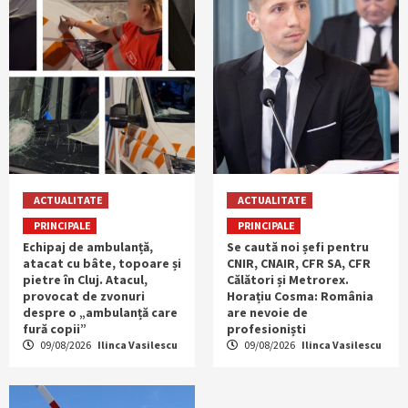
ACTUALITATE
ACTUALITATE
PRINCIPALE
PRINCIPALE
Echipaj de ambulanță,
Se caută noi șefi pentru
atacat cu bâte, topoare și
CNIR, CNAIR, CFR SA, CFR
pietre în Cluj. Atacul,
Călători și Metrorex.
provocat de zvonuri
Horațiu Cosma: România
despre o „ambulanță care
are nevoie de
fură copii”
profesioniști
09/08/2026
Ilinca Vasilescu
09/08/2026
Ilinca Vasilescu