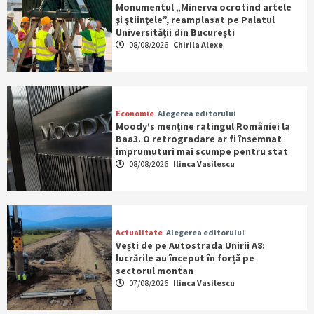
Monumentul „Minerva ocrotind artele
şi ştiinţele”, reamplasat pe Palatul
Universităţii din Bucureşti
08/08/2026
Chirila Alexe
Economie
Alegerea editorului
Moody’s menține ratingul României la
Baa3. O retrogradare ar fi însemnat
împrumuturi mai scumpe pentru stat
08/08/2026
Ilinca Vasilescu
Actualitate
Alegerea editorului
Vești de pe Autostrada Unirii A8:
lucrările au început în forță pe
sectorul montan
07/08/2026
Ilinca Vasilescu