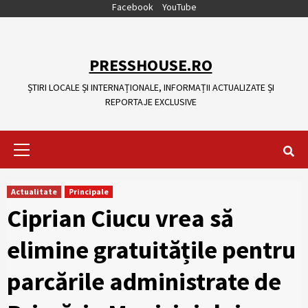
Skip
Facebook
YouTube
to
content
PRESSHOUSE.RO
ȘTIRI LOCALE ȘI INTERNAȚIONALE, INFORMAȚII ACTUALIZATE ȘI
REPORTAJE EXCLUSIVE
Primary
Menu
Actualitate
Principale
Ciprian Ciucu vrea să
elimine gratuitățile pentru
parcările administrate de