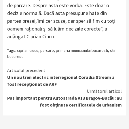
de parcare. Despre asta este vorba. Este doar o
decizie normală. Dacă asta presupune hate din
partea presei, îmi cer scuze, dar sper să fim cu toți
oameni raționali și să luăm deciziile corecte”, a
adăugat Ciprian Ciucu.
Tags:
ciprian ciucu
,
parcare
,
primaria municipiului bucuresti
,
stiri
bucuresti
Continue
Articolul precedent
Un nou tren electric interregional Coradia Stream a
Reading
fost recepționat de ARF
Următorul articol
Pas important pentru Autostrada A13 Brașov-Bacău: au
fost obținute certificatele de urbanism