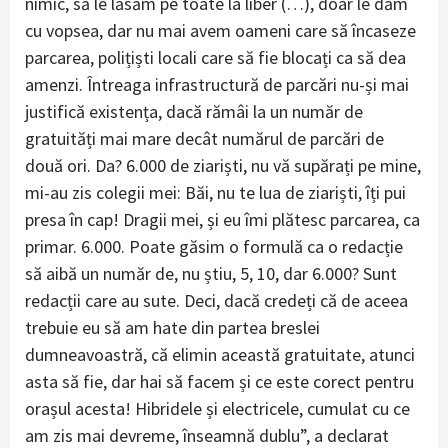
nimic, să le lăsăm pe toate la liber (…), doar le dăm
cu vopsea, dar nu mai avem oameni care să încaseze
parcarea, polițiști locali care să fie blocați ca să dea
amenzi. Întreaga infrastructură de parcări nu-și mai
justifică existența, dacă rămâi la un număr de
gratuități mai mare decât numărul de parcări de
două ori. Da? 6.000 de ziariști, nu vă supărați pe mine,
mi-au zis colegii mei: Băi, nu te lua de ziariști, îți pui
presa în cap! Dragii mei, și eu îmi plătesc parcarea, ca
primar. 6.000. Poate găsim o formulă ca o redacție
să aibă un număr de, nu știu, 5, 10, dar 6.000? Sunt
redacții care au sute. Deci, dacă credeți că de aceea
trebuie eu să am hate din partea breslei
dumneavoastră, că elimin această gratuitate, atunci
asta să fie, dar hai să facem și ce este corect pentru
orașul acesta! Hibridele și electricele, cumulat cu ce
am zis mai devreme, înseamnă dublu”, a declarat