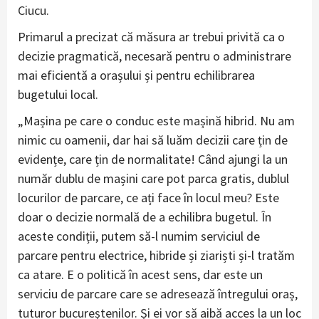
Ciucu.
Primarul a precizat că măsura ar trebui privită ca o
decizie pragmatică, necesară pentru o administrare
mai eficientă a orașului și pentru echilibrarea
bugetului local.
„Mașina pe care o conduc este mașină hibrid. Nu am
nimic cu oamenii, dar hai să luăm decizii care țin de
evidențe, care țin de normalitate! Când ajungi la un
număr dublu de mașini care pot parca gratis, dublul
locurilor de parcare, ce ați face în locul meu? Este
doar o decizie normală de a echilibra bugetul. În
aceste condiții, putem să-l numim serviciul de
parcare pentru electrice, hibride și ziariști și-l tratăm
ca atare. E o politică în acest sens, dar este un
serviciu de parcare care se adresează întregului oraș,
tuturor bucureștenilor. Și ei vor să aibă acces la un loc