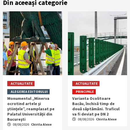
Din aceeași categorie
ACTUALITATE
ACTUALITATE
ALEGEREA EDITORULUI
PRINCIPALE
Monumentul „Minerva
Varianta Ocolitoare
ocrotind artele şi
Bacău, închisă timp de
ştiinţele”, reamplasat pe
două săptămâni. Traficul
Palatul Universităţii din
va fi deviat pe DN 2
Bucureşti
08/08/2026
Chirila Alexe
08/08/2026
Chirila Alexe