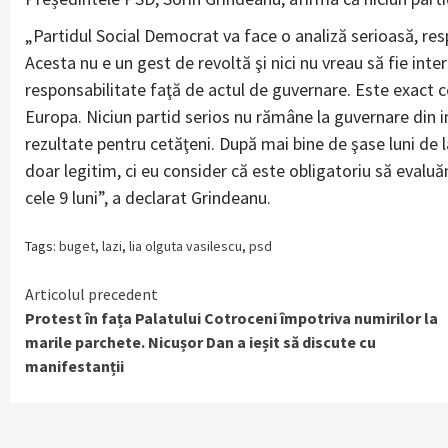
„Partidul Social Democrat va face o analiză serioasă, res
Acesta nu e un gest de revoltă şi nici nu vreau să fie int
responsabilitate faţă de actul de guvernare. Este exact 
Europa. Niciun partid serios nu rămâne la guvernare din
rezultate pentru cetăţeni. După mai bine de şase luni de la
doar legitim, ci eu consider că este obligatoriu să evalu
cele 9 luni”, a declarat Grindeanu.
Tags:
buget
,
lazi
,
lia olguta vasilescu
,
psd
Continue
Articolul precedent
Protest în fața Palatului Cotroceni împotriva numirilor la
Reading
marile parchete. Nicușor Dan a ieșit să discute cu
manifestanții