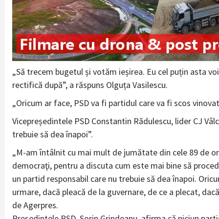
„Să trecem bugetul și votăm ieșirea. Eu cel puțin asta voi 
rectifică după”, a răspuns Olguța Vasilescu.
„Oricum ar face, PSD va fi partidul care va fi scos vinova
Vicepreședintele PSD Constantin Rădulescu, lider CJ Vâlc
trebuie să dea înapoi”.
„M-am întâlnit cu mai mult de jumătate din cele 89 de org
democraţi, pentru a discuta cum este mai bine să proced
un partid responsabil care nu trebuie să dea înapoi. Oricum
urmare, dacă pleacă de la guvernare, de ce a plecat, dacă 
de Agerpres.
Președintele PSD, Sorin Grindeanu, afirma că niciun parti