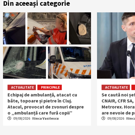
Din aceeași categorie
ACTUALITATE
PRINCIPALE
ACTUALITATE
Echipaj de ambulanță, atacat cu
Se caută noi șe
bâte, topoare și pietre în Cluj.
CNAIR, CFR SA, 
Atacul, provocat de zvonuri despre
Metrorex. Hor
o „ambulanță care fură copii”
are nevoie de p
09/08/2026
Ilinca Vasilescu
09/08/2026
Ilinc