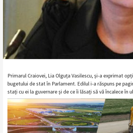
Primarul Craiovei, Lia Olguța Vasilescu, și-a exprimat o
bugetului de stat în Parlament. Edilul i-a răspuns pe pag
stați cu ei la guvernare și de ce îi lăsați să vă încalece în u