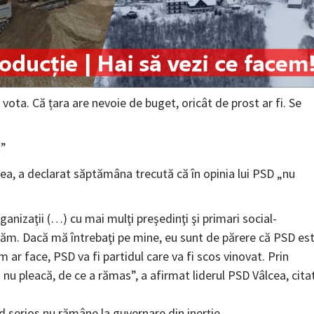
vota. Că țara are nevoie de buget, oricât de prost ar fi. Se
t”
ea, a declarat săptămâna trecută că în opinia lui PSD „nu
anizaţii (…) cu mai mulţi preşedinţi şi primari social-
ăm. Dacă mă întrebaţi pe mine, eu sunt de părere că PSD es
 ar face, PSD va fi partidul care va fi scos vinovat. Prin
nu pleacă, de ce a rămas”, a afirmat liderul PSD Vâlcea, cita
d serios nu rămâne la guvernare din inerţie.