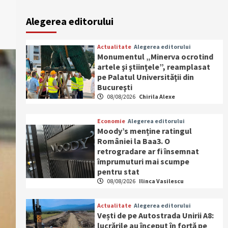
Alegerea editorului
Actualitate
Alegerea editorului
Monumentul „Minerva ocrotind
artele şi ştiinţele”, reamplasat
pe Palatul Universităţii din
Bucureşti
08/08/2026
Chirila Alexe
Economie
Alegerea editorului
Moody’s menține ratingul
României la Baa3. O
retrogradare ar fi însemnat
împrumuturi mai scumpe
pentru stat
08/08/2026
Ilinca Vasilescu
Actualitate
Alegerea editorului
Vești de pe Autostrada Unirii A8:
lucrările au început în forță pe