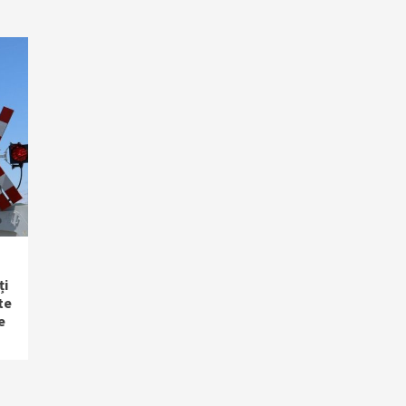
ți
te
e