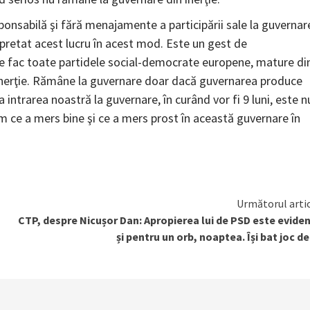
ponsabilă şi fără menajamente a participării sale la guvernar
erpretat acest lucru în acest mod. Este un gest de
ce fac toate partidele social-democrate europene, mature di
 inerţie. Rămâne la guvernare doar dacă guvernarea produce
 intrarea noastră la guvernare, în curând vor fi 9 luni, este n
ăm ce a mers bine şi ce a mers prost în această guvernare în
Următorul arti
CTP, despre Nicușor Dan: Apropierea lui de PSD este evide
și pentru un orb, noaptea. Își bat joc de