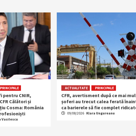
PRINCIPALE
ACTUALITATE
PRINCIPALE
fi pentru CNIR,
CFR, avertisment după ce mai mul
CFR Călători și
șoferi au trecut calea ferată înain
ațiu Cosma: România
ca barierele să fie complet ridicat
rofesioniști
09/08/2026
Klara Ungureanu
a Vasilescu