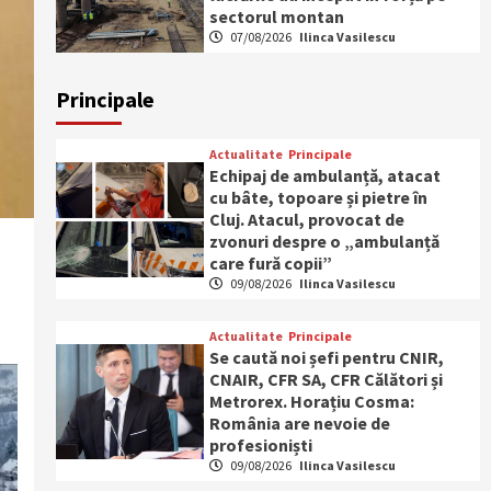
sectorul montan
07/08/2026
Ilinca Vasilescu
Principale
Actualitate
Principale
Echipaj de ambulanță, atacat
cu bâte, topoare și pietre în
Cluj. Atacul, provocat de
zvonuri despre o „ambulanță
care fură copii”
09/08/2026
Ilinca Vasilescu
Actualitate
Principale
Se caută noi șefi pentru CNIR,
CNAIR, CFR SA, CFR Călători și
Metrorex. Horațiu Cosma:
România are nevoie de
profesioniști
09/08/2026
Ilinca Vasilescu