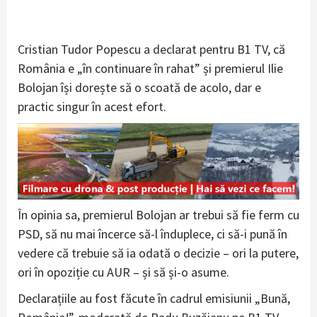
Cristian Tudor Popescu a declarat pentru B1 TV, că
România e „în continuare în rahat” și premierul Ilie
Bolojan își dorește să o scoată de acolo, dar e
practic singur în acest efort.
În opinia sa, premierul Bolojan ar trebui să fie ferm cu
PSD, să nu mai încerce să-l înduplece, ci să-i pună în
vedere că trebuie să ia odată o decizie – ori la putere,
ori în opoziție cu AUR – și să și-o asume.
Declarațiile au fost făcute în cadrul emisiunii „Bună,