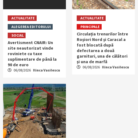
ACTUALITATE
ACTUALITATE
ALEGEREA EDITORULUI
PRINCIPALE
Circulația trenurilor între
SOCIAL
Roșiori Nord și Caracal a
Avertisment CNAIR: Un
fost blocată după
site neautorizat vinde
defectarea a două
roviniete cu taxe
garnituri, una de călători
suplimentare de până la
și una de marfă
90 de euro
06/08/2026
Ilinca Vasilescu
06/08/2026
Ilinca Vasilescu