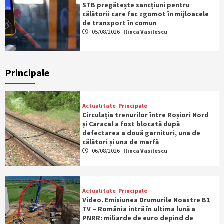
STB pregătește sancțiuni pentru
călătorii care fac zgomot în mijloacele
de transport în comun
05/08/2026
Ilinca Vasilescu
Principale
Actualitate
Principale
Circulația trenurilor între Roșiori Nord
și Caracal a fost blocată după
defectarea a două garnituri, una de
călători și una de marfă
06/08/2026
Ilinca Vasilescu
Actualitate
Principale
Video. Emisiunea Drumurile Noastre B1
TV – România intră în ultima lună a
PNRR: miliarde de euro depind de