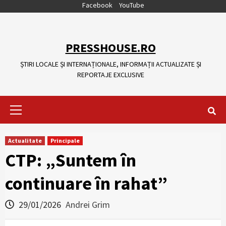
Skip
Facebook
YouTube
to
content
PRESSHOUSE.RO
ȘTIRI LOCALE ȘI INTERNAȚIONALE, INFORMAȚII ACTUALIZATE ȘI
REPORTAJE EXCLUSIVE
Primary
Menu
Actualitate
Principale
CTP: „Suntem în
continuare în rahat”
29/01/2026
Andrei Grim