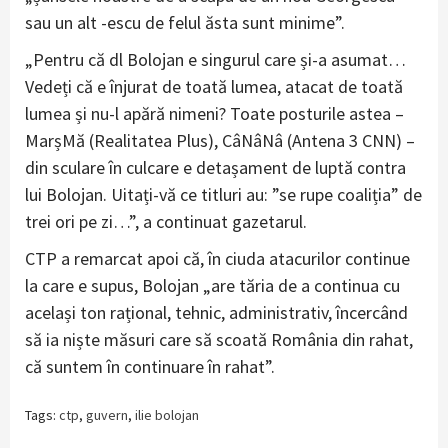
sau un alt -escu de felul ăsta sunt minime”.
„Pentru că dl Bolojan e singurul care și-a asumat…
Vedeți că e înjurat de toată lumea, atacat de toată
lumea și nu-l apără nimeni? Toate posturile astea –
MarșMă (Realitatea Plus), CâNâNâ (Antena 3 CNN) –
din sculare în culcare e detașament de luptă contra
lui Bolojan. Uitați-vă ce titluri au: ”se rupe coaliția” de
trei ori pe zi…”, a continuat gazetarul.
CTP a remarcat apoi că, în ciuda atacurilor continue
la care e supus, Bolojan „are tăria de a continua cu
același ton rațional, tehnic, administrativ, încercând
să ia niște măsuri care să scoată România din rahat,
că suntem în continuare în rahat”.
Tags:
ctp
,
guvern
,
ilie bolojan