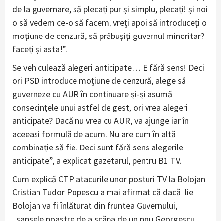
de la guvernare, să plecați pur și simplu, plecați! și noi
o să vedem ce-o să facem; vreți apoi să introduceți o
moțiune de cenzură, să prăbușiți guvernul minoritar?
faceți și asta!”.
Se vehiculează alegeri anticipate… E fără sens! Deci
ori PSD introduce moțiune de cenzură, alege să
guverneze cu AUR în continuare și-și asumă
consecințele unui astfel de gest, ori vrea alegeri
anticipate? Dacă nu vrea cu AUR, va ajunge iar în
aceeasi formulă de acum. Nu are cum în altă
combinație să fie. Deci sunt fără sens alegerile
anticipate”, a explicat gazetarul, pentru B1 TV.
Cum explică CTP atacurile unor posturi TV la Bolojan
Cristian Tudor Popescu a mai afirmat că dacă Ilie
Bolojan va fi înlăturat din fruntea Guvernului,
„șansele noastre de a scăpa de un nou Georgescu