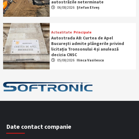
autostrăzile neterminate
06/08/2026
Ștefan Etveș
Actualitate
Principale
Autostrada A8: Curtea de Apel
București admite plângerile privind
licitația Tronsonului 4 și anulează
decizia CNSC
05/08/2026
Ilinca Vasilescu
Date contact companie