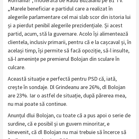
România!”, moderată de Radu Buzăianu pe B1 TV.
„Marele beneficiar e partidul care a realizat în
alegerile parlamentare cel mai slab scor din istoria lui
și a pierdut penibil alegerile prezidențiale. Și acest
partid, acum, stă la guvernare. Acolo își alimentează
clientela, inclusiv primarii, pentru că e la cașcaval și, în
același timp, își permite să facă opoziție, să-l insulte,
să-l amenințe pe premierul Bolojan din sculare în
culcare.
Această situație e perfectă pentru PSD că, iată,
crește în sondaje. Dl Grindeanu are 26%, dl Bolojan
are 23%. Iar o astfel de situație, după părerea mea,
nu mai poate să continue.
Anunțul dlui Bolojan, cu toate că a pus apoi o serie de
surdine, că e posibil și un guvern minoritar, e
binevenit, că dl Bolojan nu mai trebuie să încerce să