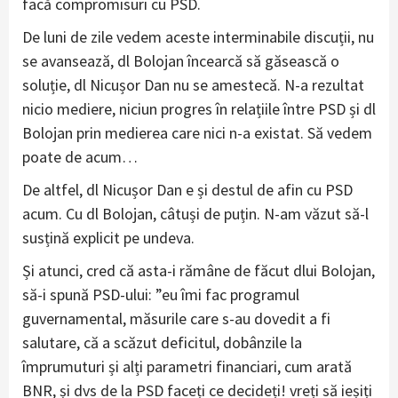
facă compromisuri cu PSD.
De luni de zile vedem aceste interminabile discuții, nu
se avansează, dl Bolojan încearcă să găsească o
soluție, dl Nicușor Dan nu se amestecă. N-a rezultat
nicio mediere, niciun progres în relațiile între PSD și dl
Bolojan prin medierea care nici n-a existat. Să vedem
poate de acum…
De altfel, dl Nicușor Dan e și destul de afin cu PSD
acum. Cu dl Bolojan, câtuși de puțin. N-am văzut să-l
susțină explicit pe undeva.
Și atunci, cred că asta-i rămâne de făcut dlui Bolojan,
să-i spună PSD-ului: ”eu îmi fac programul
guvernamental, măsurile care s-au dovedit a fi
salutare, că a scăzut deficitul, dobânzile la
împrumuturi și alți parametri financiari, cum arată
BNR, și dvs de la PSD faceți ce decideți! vreți să ieșiți