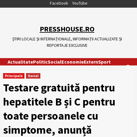
Skip
Facebook
YouTube
to
content
PRESSHOUSE.RO
ȘTIRI LOCALE ȘI INTERNAȚIONALE, INFORMAȚII ACTUALIZATE ȘI
REPORTAJE EXCLUSIVE
Actualitate
Politic
Social
Economie
Extern
Sport
Principale
Social
Testare gratuită pentru
hepatitele B și C pentru
toate persoanele cu
simptome, anunță