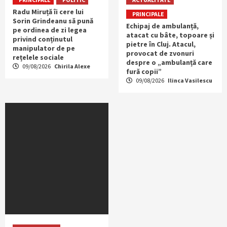
Radu Miruță îi cere lui
PRINCIPALE
Sorin Grindeanu să pună
Echipaj de ambulanță,
pe ordinea de zi legea
atacat cu bâte, topoare și
privind conținutul
pietre în Cluj. Atacul,
manipulator de pe
provocat de zvonuri
rețelele sociale
despre o „ambulanță care
09/08/2026
Chirila Alexe
fură copii”
09/08/2026
Ilinca Vasilescu