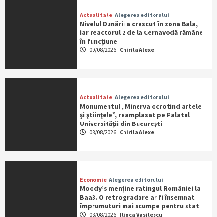
Actualitate
Alegerea editorului
Nivelul Dunării a crescut în zona Bala,
iar reactorul 2 de la Cernavodă rămâne
în funcțiune
09/08/2026
Chirila Alexe
Actualitate
Alegerea editorului
Monumentul „Minerva ocrotind artele
şi ştiinţele”, reamplasat pe Palatul
Universităţii din Bucureşti
08/08/2026
Chirila Alexe
Economie
Alegerea editorului
Moody’s menține ratingul României la
Baa3. O retrogradare ar fi însemnat
împrumuturi mai scumpe pentru stat
08/08/2026
Ilinca Vasilescu