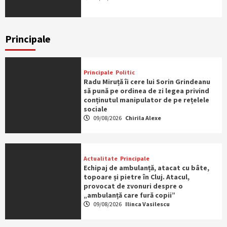
Principale
Principale
Politic
Radu Miruță îi cere lui Sorin Grindeanu
să pună pe ordinea de zi legea privind
conținutul manipulator de pe rețelele
sociale
09/08/2026
Chirila Alexe
Actualitate
Principale
Echipaj de ambulanță, atacat cu bâte,
topoare și pietre în Cluj. Atacul,
provocat de zvonuri despre o
„ambulanță care fură copii”
09/08/2026
Ilinca Vasilescu