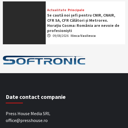
Actualitate
Principale
Se caută noi șefi pentru CNIR, CNAIR,
CFR SA, CFR Călători și Metrorex.
Horațiu Cosma: România are nevoie de
profesioniști
09/08/2026
Ilinca Vasilescu
Date contact companie
Press House Media SRL
office@presshouse.ro