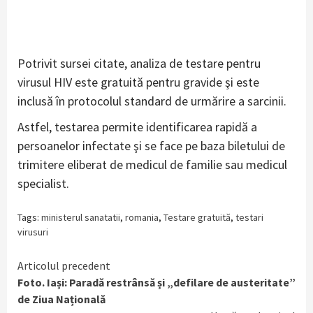
Potrivit sursei citate, analiza de testare pentru
virusul HIV este gratuită pentru gravide şi este
inclusă în protocolul standard de urmărire a sarcinii.
Astfel, testarea permite identificarea rapidă a
persoanelor infectate şi se face pe baza biletului de
trimitere eliberat de medicul de familie sau medicul
specialist.
Tags:
ministerul sanatatii
,
romania
,
Testare gratuită
,
testari
virusuri
Continue
Articolul precedent
Foto. Iași: Paradă restrânsă și „defilare de austeritate”
Reading
de Ziua Națională