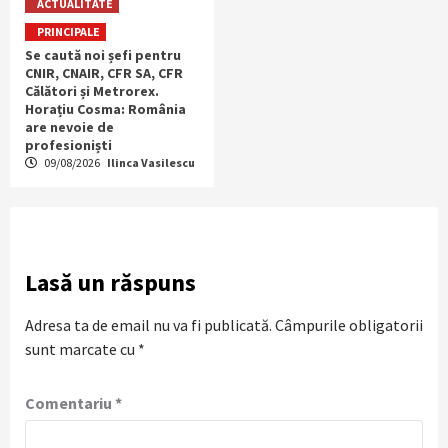
ACTUALITATE
PRINCIPALE
Se caută noi șefi pentru
CNIR, CNAIR, CFR SA, CFR
Călători și Metrorex.
Horațiu Cosma: România
are nevoie de
profesioniști
09/08/2026
Ilinca Vasilescu
Lasă un răspuns
Adresa ta de email nu va fi publicată.
Câmpurile obligatorii
sunt marcate cu
*
Comentariu
*