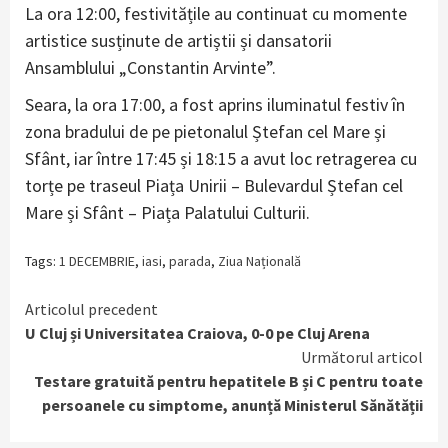
La ora 12:00, festivitățile au continuat cu momente
artistice susținute de artiștii și dansatorii
Ansamblului „Constantin Arvinte”.
Seara, la ora 17:00, a fost aprins iluminatul festiv în
zona bradului de pe pietonalul Ștefan cel Mare și
Sfânt, iar între 17:45 și 18:15 a avut loc retragerea cu
torțe pe traseul Piața Unirii – Bulevardul Ștefan cel
Mare și Sfânt – Piața Palatului Culturii.
Tags:
1 DECEMBRIE
,
iasi
,
parada
,
Ziua Națională
Continue
Articolul precedent
U Cluj și Universitatea Craiova, 0-0 pe Cluj Arena
Reading
Următorul articol
Testare gratuită pentru hepatitele B și C pentru toate
persoanele cu simptome, anunță Ministerul Sănătății