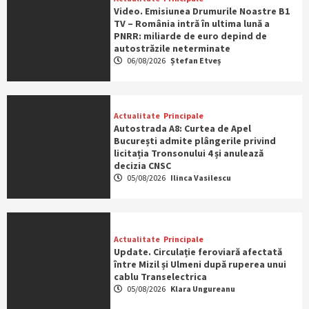
Video. Emisiunea Drumurile Noastre B1
TV – România intră în ultima lună a
PNRR: miliarde de euro depind de
autostrăzile neterminate
06/08/2026
Ștefan Etveș
Actualitate
Principale
Autostrada A8: Curtea de Apel
București admite plângerile privind
licitația Tronsonului 4 și anulează
decizia CNSC
05/08/2026
Ilinca Vasilescu
Actualitate
Principale
Update. Circulație feroviară afectată
între Mizil și Ulmeni după ruperea unui
cablu Transelectrica
05/08/2026
Klara Ungureanu