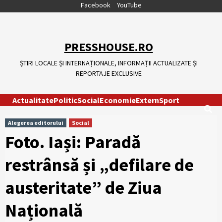
Skip
Facebook
YouTube
to
content
PRESSHOUSE.RO
ȘTIRI LOCALE ȘI INTERNAȚIONALE, INFORMAȚII ACTUALIZATE ȘI
REPORTAJE EXCLUSIVE
Actualitate
Politic
Social
Economie
Extern
Sport
Alegerea editorului
Social
Foto. Iași: Paradă
restrânsă și „defilare de
austeritate” de Ziua
Națională