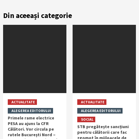
Din aceeași categorie
ACTUALITATE
ACTUALITATE
ALEGEREA EDITORULUI
ALEGEREA EDITORULUI
Primele rame electrice
SOCIAL
PESA au ajuns la CFR
STB pregătește sancțiuni
Călători. Vor circula pe
pentru călătorii care fac
rutele București Nord –
zgomot în mijloacele de