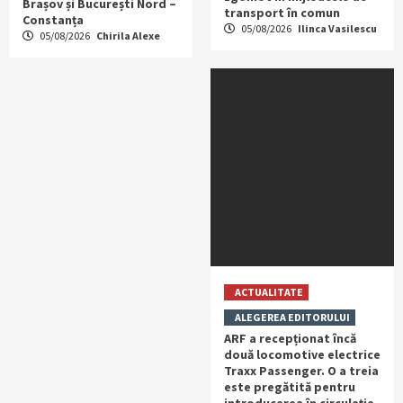
Brașov și București Nord –
transport în comun
Constanța
05/08/2026
Ilinca Vasilescu
05/08/2026
Chirila Alexe
ACTUALITATE
ALEGEREA EDITORULUI
ARF a recepționat încă
două locomotive electrice
Traxx Passenger. O a treia
este pregătită pentru
introducerea în circulație