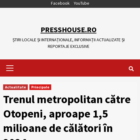
Skip
Facebook
YouTube
to
content
PRESSHOUSE.RO
ȘTIRI LOCALE ȘI INTERNAȚIONALE, INFORMAȚII ACTUALIZATE ȘI
REPORTAJE EXCLUSIVE
Primary
Menu
Actualitate
Principale
Trenul metropolitan către
Otopeni, aproape 1,5
milioane de călători în