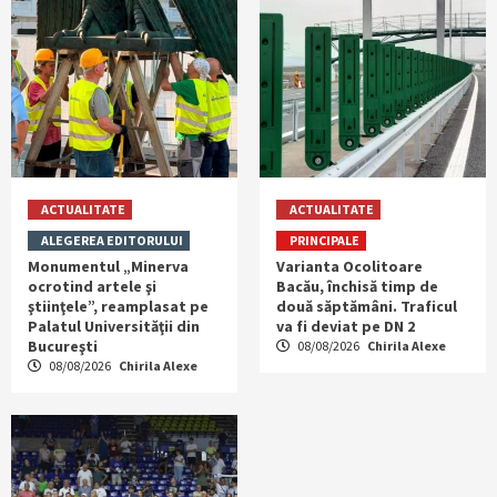
ACTUALITATE
ACTUALITATE
ALEGEREA EDITORULUI
PRINCIPALE
Monumentul „Minerva
Varianta Ocolitoare
ocrotind artele şi
Bacău, închisă timp de
ştiinţele”, reamplasat pe
două săptămâni. Traficul
Palatul Universităţii din
va fi deviat pe DN 2
Bucureşti
08/08/2026
Chirila Alexe
08/08/2026
Chirila Alexe