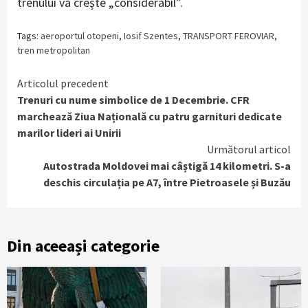
trenului va creşte „considerabil”.
Tags:
aeroportul otopeni
,
Iosif Szentes
,
TRANSPORT FEROVIAR
,
tren metropolitan
Continue
Articolul precedent
Trenuri cu nume simbolice de 1 Decembrie. CFR
Reading
marchează Ziua Națională cu patru garnituri dedicate
marilor lideri ai Unirii
Următorul articol
Autostrada Moldovei mai câștigă 14 kilometri. S-a
deschis circulația pe A7, între Pietroasele și Buzău
Din aceeași categorie