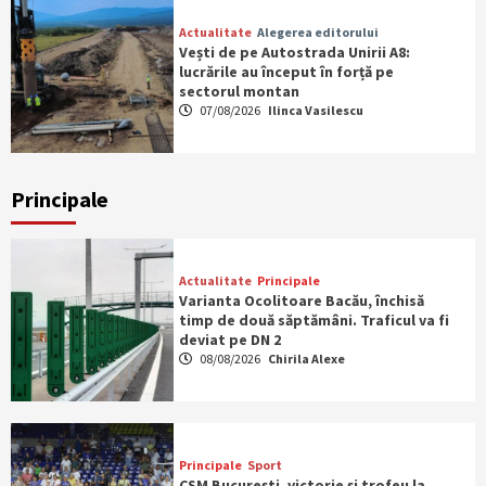
Actualitate
Alegerea editorului
Vești de pe Autostrada Unirii A8:
lucrările au început în forță pe
sectorul montan
07/08/2026
Ilinca Vasilescu
Principale
Actualitate
Principale
Varianta Ocolitoare Bacău, închisă
timp de două săptămâni. Traficul va fi
deviat pe DN 2
08/08/2026
Chirila Alexe
Principale
Sport
CSM București, victorie și trofeu la