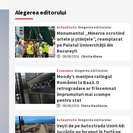
Alegerea editorului
Actualitate
Alegerea editorului
Monumentul „Minerva ocrotind
artele şi ştiinţele”, reamplasat
pe Palatul Universităţii din
Bucureşti
08/08/2026
Chirila Alexe
Economie
Alegerea editorului
Moody’s menține ratingul
României la Baa3. O
retrogradare ar fi însemnat
împrumuturi mai scumpe
pentru stat
08/08/2026
Ilinca Vasilescu
Actualitate
Alegerea editorului
Vești de pe Autostrada Unirii A8:
lucrările au început în forță pe