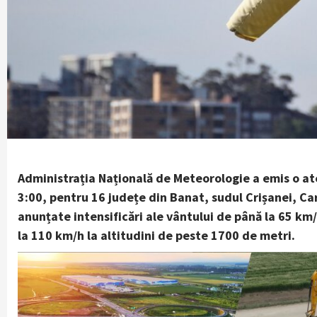
Administrația Națională de Meteorologie a emis o ate
3:00, pentru 16 județe din Banat, sudul Crișanei, Carp
anunțate intensificări ale vântului de până la 65 km/h
la 110 km/h la altitudini de peste 1700 de metri.