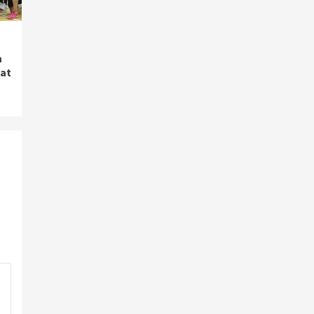
a
gat