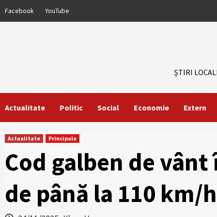
Skip
Facebook
YouTube
to
content
ȘTIRI LOCAL
Actualitate
Politic
Social
Economie
Extern
Actualitate
Principale
Cod galben de vânt î
de până la 110 km/