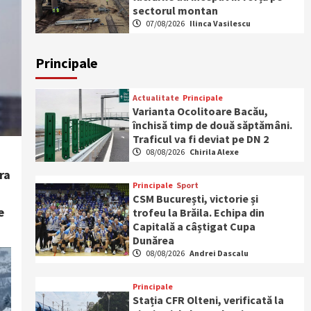
sectorul montan
07/08/2026
Ilinca Vasilescu
Principale
Actualitate
Principale
Varianta Ocolitoare Bacău,
închisă timp de două săptămâni.
Traficul va fi deviat pe DN 2
08/08/2026
Chirila Alexe
ra
Principale
Sport
CSM București, victorie și
e
trofeu la Brăila. Echipa din
Capitală a câștigat Cupa
Dunărea
08/08/2026
Andrei Dascalu
Principale
Stația CFR Olteni, verificată la