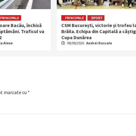
PRINCIPALE
PRINCIPALE
SPORT
oare Bacău, închisă
CSM București, victorie și trofeu l
ptămâni. Traficul va
Brăila. Echipa din Capitală a câști
2
Cupa Dunărea
la Alexe
08/08/2026
Andrei Dascalu
nt marcate cu
*