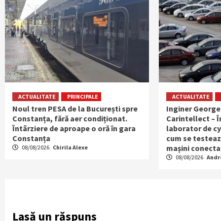
ACTUALITATE
PRINCIPALE
ACTUALITATE
Noul tren PESA de la București spre
Inginer George
Constanța, fără aer condiționat.
Carintellect – Î
Întârziere de aproape o oră în gara
laborator de cy
Constanța
cum se testeaz
mașini conecta
08/08/2026
Chirila Alexe
08/08/2026
Andr
Lasă un răspuns