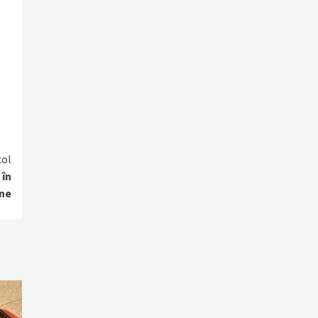
col
 în
ne