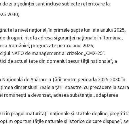
 de zi a şedinţei sunt incluse subiecte referitoare la:
025-2030;
inute la nivel naţional, în primele şapte luni ale anului 2025,
de droguri, risc la adresa siguranţei naţionale în România;
 adresa României, prognozate pentru anul 2026;
erciţiul NATO de management al crizelor „CMX-25”.
atici de actualitate din domeniul securităţii naţionale”, a
ia Naţională de Apărare a Ţării pentru perioada 2025-2030 în
ţimea dimensiunii reale a ţării noastre, cu precădere la scara
omiei româneşti a devansat, adesea substanţial, adaptarea
zi în pragul maturităţii naţionale şi statale depline, pregătit
ze optim oportunităţile naturale şi istorice de care dispune”, se