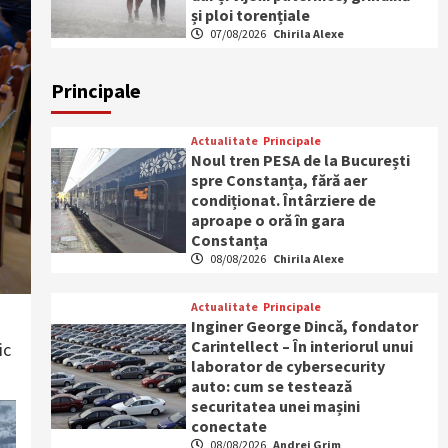
și ploi torențiale
07/08/2026
Chirila Alexe
Principale
Actualitate
Principale
Noul tren PESA de la București
spre Constanța, fără aer
condiționat. Întârziere de
aproape o oră în gara
Constanța
08/08/2026
Chirila Alexe
Actualitate
Principale
Inginer George Dincă, fondator
Carintellect – În interiorul unui
ic
laborator de cybersecurity
auto: cum se testează
securitatea unei mașini
conectate
08/08/2026
Andrei Grim