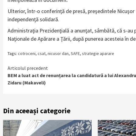
Ulterior, într-o conferinţă de presă, preşedintele Nicuş
independenţă solidară.
Administraţia Prezidenţială a anunţat, sâmbătă, că s-au 
Naţionale de Apărare a Ţării, după punerea acesteia în de
Tags:
cotroceni
,
csat
,
nicusor dan
,
SAFE
,
strategie aparare
Continue
Articolul precedent
BEM a luat act de renunțarea la candidatură a lui Alexandr
Reading
Zidaru (Makaveli)
Din aceeași categorie