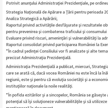
Potrivit anunţului Administraţiei Prezidenţiale, pe ordinea
Strategia Naţională de Apărare a Ţării pentru perioada 2
Analiza Strategică a Apărării;
Raportul privind activităţile desfăşurate şi rezultatele obţ
pentru prevenirea şi combaterea traficului şi consumului 
Evaluare privind riscuri, ameninţări şi vulnerabilităţi la
Raportul consolidat privind participarea României la Ex
”În cadrul şedinţei Consiliului vor fi analizate şi alte tem
precizat Administraţia Prezidenţială.
Administraţia Prezidenţială a publicat, miercuri, Strateg
care se arată că, dacă vocea României nu este încă la înăl
regiunii, este şi pentru că evoluţia societăţii şi a econ
instituţiilor naţionale la noile realităţi.
”În pofida ezitărilor şi a sincopelor, România se găseşte a
potenţial să îşi soluţioneze vulnerabilităţile şi să utilize
menţionează în document.