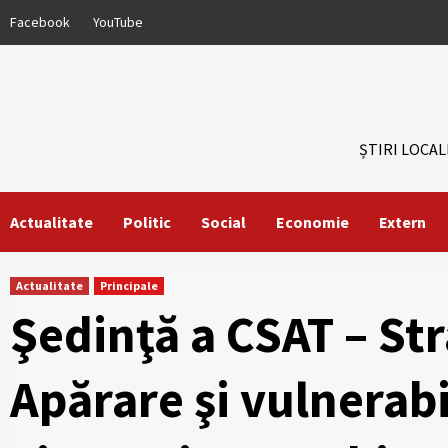
Skip
Facebook
YouTube
to
content
ȘTIRI LOCAL
Actualitate
Politic
Social
Economie
Extern
Actualitate
Principale
Şedinţă a CSAT – St
Apărare şi vulnerabi