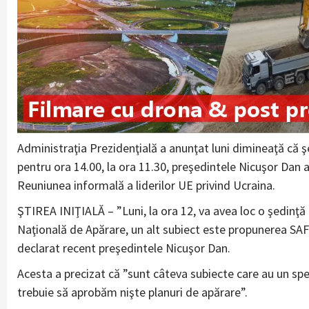
Administraţia Prezidenţială a anunţat luni dimineaţă că ş
pentru ora 14.00, la ora 11.30, preşedintele Nicuşor Dan
Reuniunea informală a liderilor UE privind Ucraina.
ŞTIREA INIŢIALĂ – ”Luni, la ora 12, va avea loc o şedinţă
Naţională de Apărare, un alt subiect este propunerea SA
declarat recent preşedintele Nicuşor Dan.
Acesta a precizat că ”sunt câteva subiecte care au un spec
trebuie să aprobăm nişte planuri de apărare”.