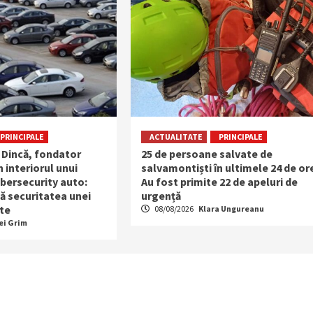
PRINCIPALE
ACTUALITATE
PRINCIPALE
 Dincă, fondator
25 de persoane salvate de
n interiorul unui
salvamontiști în ultimele 24 de or
bersecurity auto:
Au fost primite 22 de apeluri de
ă securitatea unei
urgență
te
08/08/2026
Klara Ungureanu
ei Grim