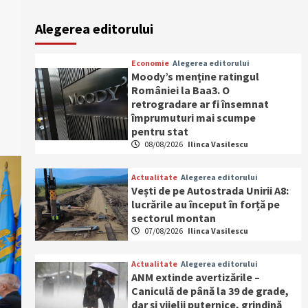
Alegerea editorului
Economie
Alegerea editorului
Moody’s menține ratingul
României la Baa3. O
retrogradare ar fi însemnat
împrumuturi mai scumpe
pentru stat
08/08/2026
Ilinca Vasilescu
Actualitate
Alegerea editorului
Vești de pe Autostrada Unirii A8:
lucrările au început în forță pe
sectorul montan
07/08/2026
Ilinca Vasilescu
Actualitate
Alegerea editorului
ANM extinde avertizările –
Caniculă de până la 39 de grade,
dar și vijelii puternice, grindină