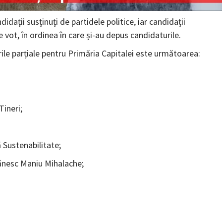
didații susținuți de partidele politice, iar candidații
 vot, în ordinea în care și-au depus candidaturile.
erile parțiale pentru Primăria Capitalei este următoarea:
Tineri;
 Sustenabilitate;
rănesc Maniu Mihalache;