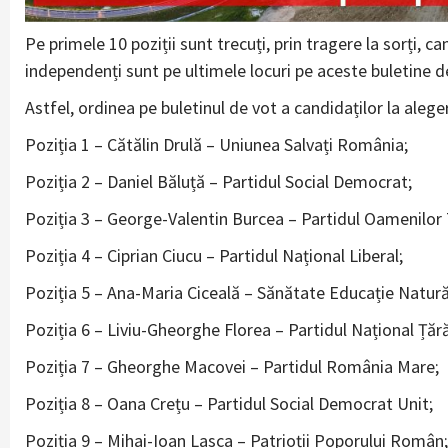
Pe primele 10 poziții sunt trecuți, prin tragere la sorți, can
independenți sunt pe ultimele locuri pe aceste buletine de
Astfel, ordinea pe buletinul de vot a candidaților la aleg
Poziția 1 – Cătălin Drulă – Uniunea Salvați România;
Poziția 2 – Daniel Băluță – Partidul Social Democrat;
Poziția 3 – George-Valentin Burcea – Partidul Oamenilor 
Poziția 4 – Ciprian Ciucu – Partidul Național Liberal;
Poziția 5 – Ana-Maria Ciceală – Sănătate Educație Natură
Poziția 6 – Liviu-Gheorghe Florea – Partidul Național Ță
Poziția 7 – Gheorghe Macovei – Partidul România Mare;
Poziția 8 – Oana Crețu – Partidul Social Democrat Unit;
Poziția 9 – Mihai-Ioan Lasca – Patrioții Poporului Român;