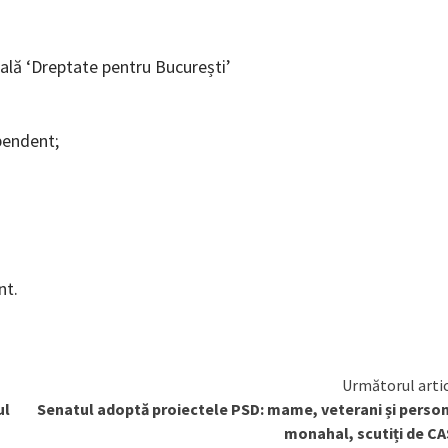
rală ‘Dreptate pentru București’
pendent;
nt.
Următorul arti
ul
Senatul adoptă proiectele PSD: mame, veterani și perso
monahal, scutiți de C