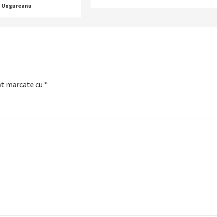
a Ungureanu
nt marcate cu
*