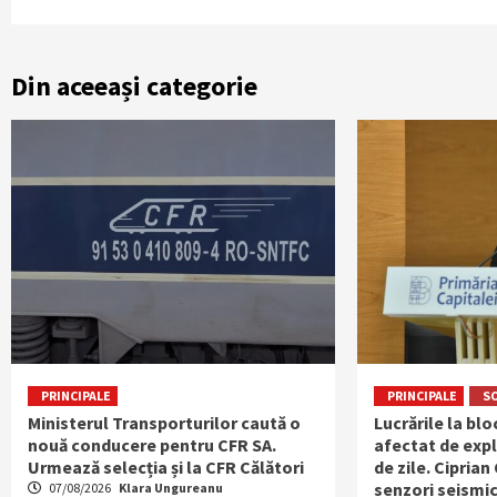
Din aceeași categorie
PRINCIPALE
PRINCIPALE
S
Ministerul Transporturilor caută o
Lucrările la bl
nouă conducere pentru CFR SA.
afectat de expl
Urmează selecția și la CFR Călători
de zile. Ciprian
senzori seismic
07/08/2026
Klara Ungureanu