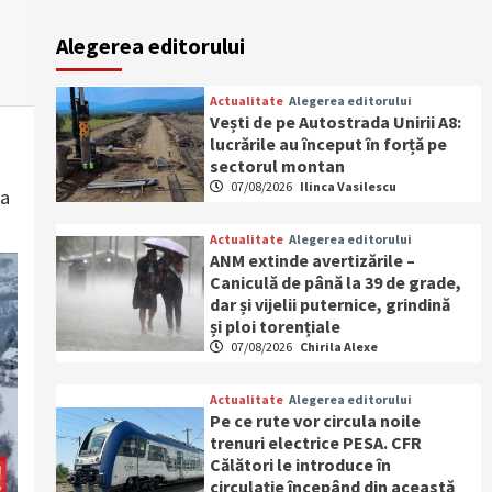
Alegerea editorului
Actualitate
Alegerea editorului
Vești de pe Autostrada Unirii A8:
lucrările au început în forță pe
sectorul montan
07/08/2026
Ilinca Vasilescu
 a
Actualitate
Alegerea editorului
ANM extinde avertizările –
Caniculă de până la 39 de grade,
dar și vijelii puternice, grindină
și ploi torențiale
07/08/2026
Chirila Alexe
Actualitate
Alegerea editorului
Pe ce rute vor circula noile
trenuri electrice PESA. CFR
Călători le introduce în
circulație începând din această