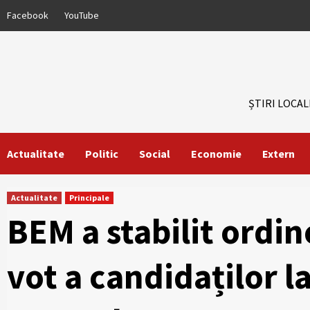
Skip
Facebook
YouTube
to
content
ȘTIRI LOCAL
Actualitate
Politic
Social
Economie
Extern
Actualitate
Principale
BEM a stabilit ordin
vot a candidaților l