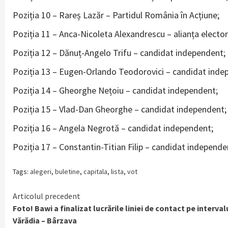
Poziția 10 – Rareș Lazăr – Partidul România în Acțiune;
Poziția 11 – Anca-Nicoleta Alexandrescu – alianța electo
Poziția 12 – Dănuț-Angelo Trifu – candidat independent;
Poziția 13 – Eugen-Orlando Teodorovici – candidat inde
Poziția 14 – Gheorghe Nețoiu – candidat independent;
Poziția 15 – Vlad-Dan Gheorghe – candidat independent;
Poziția 16 – Angela Negrotă – candidat independent;
Poziția 17 – Constantin-Titian Filip – candidat independe
Tags:
alegeri
,
buletine
,
capitala
,
lista
,
vot
Continue
Articolul precedent
Foto! Bawi a finalizat lucrările liniei de contact pe interval
Reading
Vărădia – Bârzava