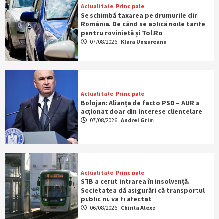
Actualitate
Principale
Se schimbă taxarea pe drumurile din
România. De când se aplică noile tarife
pentru rovinietă și TollRo
07/08/2026
Klara Ungureanu
Actualitate
Principale
Bolojan: Alianța de facto PSD – AUR a
acționat doar din interese clientelare
07/08/2026
Andrei Grim
Actualitate
Principale
STB a cerut intrarea în insolvență.
Societatea dă asigurări că transportul
public nu va fi afectat
06/08/2026
Chirila Alexe