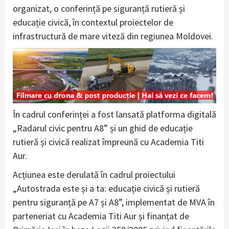
organizat, o conferință pe siguranță rutieră și
educație civică, în contextul proiectelor de
infrastructură de mare viteză din regiunea Moldovei.
În cadrul conferinței a fost lansată platforma digitală
„Radarul civic pentru A8” și un ghid de educație
rutieră și civică realizat împreună cu Academia Titi
Aur.
Acțiunea este derulată în cadrul proiectului
„Autostrada este și a ta: educație civică și rutieră
pentru siguranță pe A7 și A8”, implementat de MVA în
parteneriat cu Academia Titi Aur și finanțat de