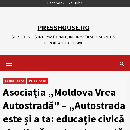
Skip
Facebook
YouTube
to
content
PRESSHOUSE.RO
ȘTIRI LOCALE ȘI INTERNAȚIONALE, INFORMAȚII ACTUALIZATE ȘI
REPORTAJE EXCLUSIVE
Primary
Menu
Actualitate
Principale
Asociația „Moldova Vrea
Autostradă” – „Autostrada
este și a ta: educație civică