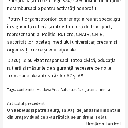
Primăria Iași în baza Legii 350/2005 privind finanțările
nerambursabile pentru activități nonprofit.
Potrivit organizatorilor, conferința a reunit specialiști
în siguranță rutieră și infrastructură de transport,
reprezentanți ai Poliției Rutiere, CNAIR, CNIR,
autorităților locale și mediului universitar, precum și
organizații civice și educaționale.
Discuțiile au vizat responsabilitatea civică, educația
rutieră și măsurile de siguranță necesare pe noile
tronsoane ale autostrăzilor A7 și A8.
Tags:
conferinta
,
Moldova Vrea Autostradă
,
siguranta rutiera
Continue
Articolul precedent
Un bebeluș și patru adulți, salvați de jandarmii montani
Reading
din Brașov după ce s-au rătăcit pe un drum izolat
Următorul articol