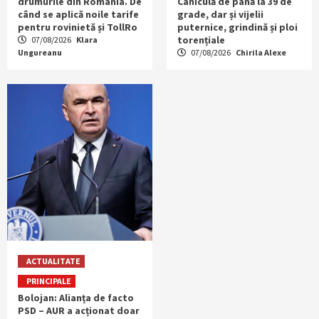
drumurile din România. De
Caniculă de până la 39 de
când se aplică noile tarife
grade, dar și vijelii
pentru rovinietă și TollRo
puternice, grindină și ploi
torențiale
07/08/2026
Klara
Ungureanu
07/08/2026
Chirila Alexe
ACTUALITATE
PRINCIPALE
Bolojan: Alianța de facto
PSD – AUR a acționat doar