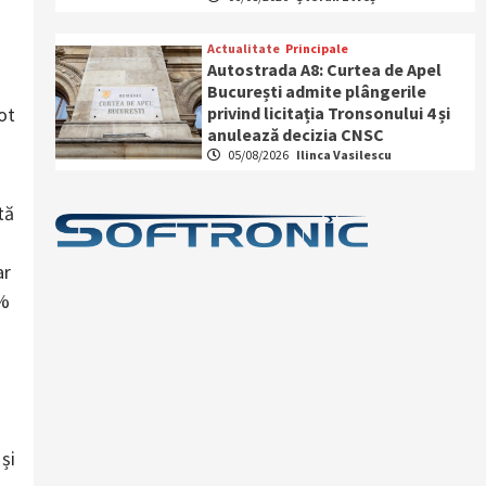
Actualitate
Principale
Autostrada A8: Curtea de Apel
București admite plângerile
privind licitația Tronsonului 4 și
ot
anulează decizia CNSC
05/08/2026
Ilinca Vasilescu
tă
ar
1%
și