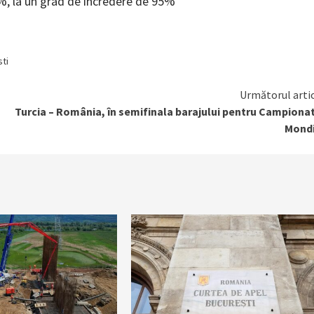
%, la un grad de încredere de 95%
sti
Următorul arti
Turcia – România, în semifinala barajului pentru Campiona
Mondi