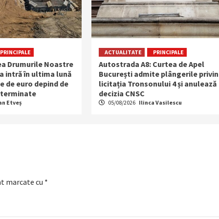
PRINCIPALE
ACTUALITATE
PRINCIPALE
ea Drumurile Noastre
Autostrada A8: Curtea de Apel
 intră în ultima lună
București admite plângerile privi
e de euro depind de
licitația Tronsonului 4 și anulează
eterminate
decizia CNSC
an Etveș
05/08/2026
Ilinca Vasilescu
nt marcate cu
*