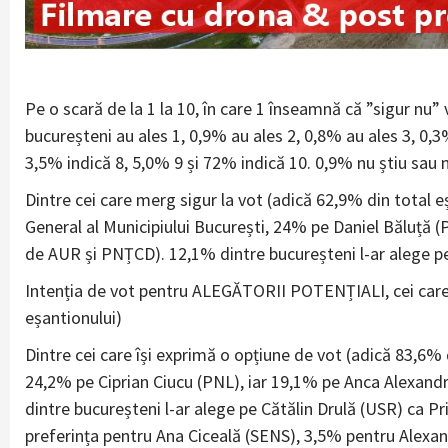
Pe o scară de la 1 la 10, în care 1 înseamnă că ”sigur nu”
bucureșteni au ales 1, 0,9% au ales 2, 0,8% au ales 3, 0,3
3,5% indică 8, 5,0% 9 și 72% indică 10. 0,9% nu știu sau 
Dintre cei care merg sigur la vot (adică 62,9% din total 
General al Municipiului București, 24% pe Daniel Băluță 
de AUR și PNȚCD). 12,1% dintre bucureșteni l-ar alege pe
Intenția de vot pentru ALEGĂTORII POTENȚIALI, cei care 
eșantionului)
Dintre cei care își exprimă o opțiune de vot (adică 83,6% 
24,2% pe Ciprian Ciucu (PNL), iar 19,1% pe Anca Alexan
dintre bucureșteni l-ar alege pe Cătălin Drulă (USR) ca Pr
preferința pentru Ana Ciceală (SENS), 3,5% pentru Alexa