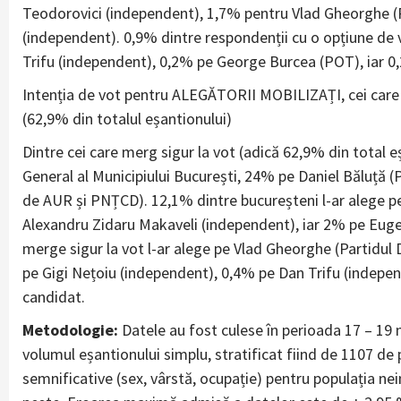
Teodorovici (independent), 1,7% pentru Vlad Gheorghe (
(independent). 0,9% dintre respondenții cu o opțiune de v
Trifu (independent), 0,2% pe George Burcea (POT), iar 0,
Intenția de vot pentru ALEGĂTORII MOBILIZAȚI, cei care ș
(62,9% din totalul eșantionului)
Dintre cei care merg sigur la vot (adică 62,9% din total 
General al Municipiului București, 24% pe Daniel Băluță 
de AUR și PNȚCD). 12,1% dintre bucureșteni l-ar alege pe
Alexandru Zidaru Makaveli (independent), iar 2% pe Euge
merge sigur la vot l-ar alege pe Vlad Gheorghe (Partidu
pe Gigi Nețoiu (independent), 0,4% pe Dan Trifu (indepen
candidat.
Metodologie:
Datele au fost culese în perioada 17 – 19 
volumul eșantionului simplu, stratificat fiind de 1107 d
semnificative (sex, vârstă, ocupație) pentru populația nein