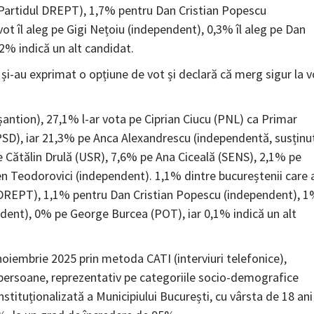
Partidul DREPT), 1,7% pentru Dan Cristian Popescu
ot îl aleg pe Gigi Nețoiu (independent), 0,3% îl aleg pe Dan
2% indică un alt candidat.
i-au exprimat o opțiune de vot și declară că merg sigur la v
eșantion), 27,1% l-ar vota pe Ciprian Ciucu (PNL) ca Primar
(PSD), iar 21,3% pe Anca Alexandrescu (independentă, susținu
 Cătălin Drulă (USR), 7,6% pe Ana Ciceală (SENS), 2,1% pe
n Teodorovici (independent). 1,1% dintre bucureștenii care 
l DREPT), 1,1% pentru Dan Cristian Popescu (independent), 
dent), 0% pe George Burcea (POT), iar 0,1% indică un alt
noiembrie 2025 prin metoda CATI (interviuri telefonice),
e persoane, reprezentativ pe categoriile socio-demografice
stituționalizată a Municipiului București, cu vârsta de 18 ani 