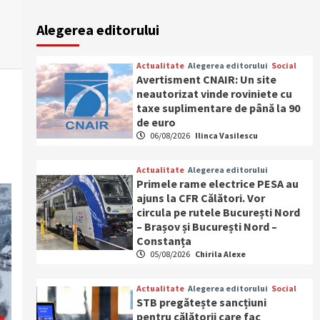
Alegerea editorului
Actualitate
Alegerea editorului
Social
Avertisment CNAIR: Un site
neautorizat vinde roviniete cu
taxe suplimentare de până la 90
de euro
06/08/2026
Ilinca Vasilescu
Actualitate
Alegerea editorului
Primele rame electrice PESA au
ajuns la CFR Călători. Vor
circula pe rutele București Nord
– Brașov și București Nord –
Constanța
05/08/2026
Chirila Alexe
Actualitate
Alegerea editorului
Social
STB pregătește sancțiuni
pentru călătorii care fac