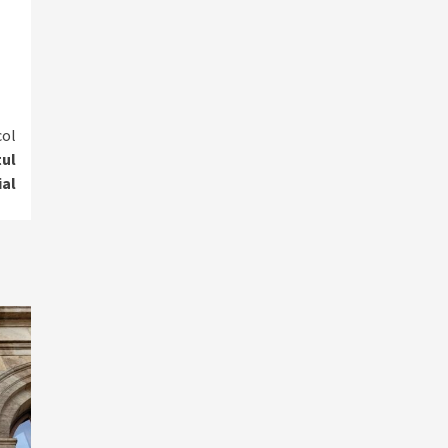
col
tul
al