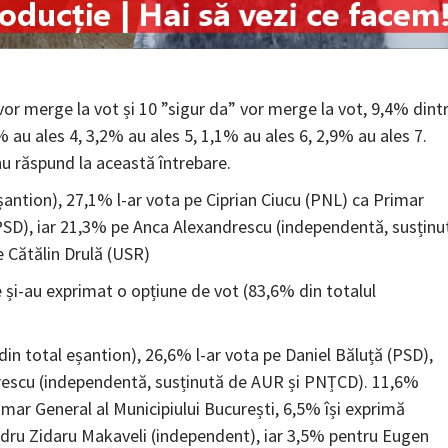
 vor merge la vot și 10 ”sigur da” vor merge la vot, 9,4% dint
% au ales 4, 3,2% au ales 5, 1,1% au ales 6, 2,9% au ales 7.
nu răspund la această întrebare.
eșantion), 27,1% l-ar vota pe Ciprian Ciucu (PNL) ca Primar
(PSD), iar 21,3% pe Anca Alexandrescu (independentă, susținu
 Cătălin Drulă (USR)
și-au exprimat o opțiune de vot (83,6% din totalul
din total eșantion), 26,6% l-ar vota pe Daniel Băluță (PSD),
drescu (independentă, susținută de AUR și PNȚCD). 11,6%
imar General al Municipiului București, 6,5% își exprimă
ndru Zidaru Makaveli (independent), iar 3,5% pentru Eugen