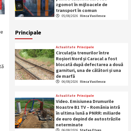
zgomot în mijloacele de
transport în comun
05/08/2026
Ilinca Vasilescu
re
Principale
Actualitate
Principale
Circulația trenurilor între
Roșiori Nord și Caracal a fost
blocată după defectarea a două
tă
garnituri, una de călători și una
de marfă
06/08/2026
Ilinca Vasilescu
Actualitate
Principale
Video. Emisiunea Drumurile
Noastre B1 TV – România intră
în ultima lună a PNRR: miliarde
de euro depind de autostrăzile
neterminate
06/08/2026
Ștefan Etveș