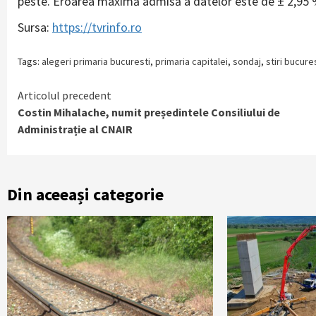
peste. Eroarea maximă admisă a datelor este de ± 2,95 
Sursa:
https://tvrinfo.ro
Tags:
alegeri primaria bucuresti
,
primaria capitalei
,
sondaj
,
stiri bucure
Continue
Articolul precedent
Costin Mihalache, numit președintele Consiliului de
Reading
Administrație al CNAIR
Din aceeași categorie