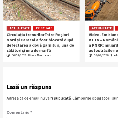
ACTUALITATE
PRINCIPALE
ACTUALITATE
Circulația trenurilor între Roșiori
Video. Emisiun
Nord și Caracal a fost blocată după
B1 TV – România
defectarea a două garnituri, una de
a PNRR: miliard
călători și una de marfă
autostrăzile n
06/08/2026
Ilinca Vasilescu
06/08/2026
Ștef
Lasă un răspuns
Adresa ta de email nu va fi publicată.
Câmpurile obligatorii su
Comentariu
*