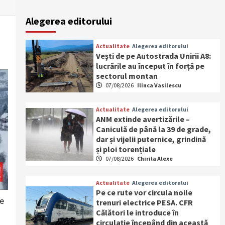
Alegerea editorului
Actualitate
Alegerea editorului
Vești de pe Autostrada Unirii A8:
lucrările au început în forță pe
sectorul montan
07/08/2026
Ilinca Vasilescu
Actualitate
Alegerea editorului
ANM extinde avertizările –
Caniculă de până la 39 de grade,
dar și vijelii puternice, grindină
și ploi torențiale
07/08/2026
Chirila Alexe
Actualitate
Alegerea editorului
Pe ce rute vor circula noile
ie
trenuri electrice PESA. CFR
Călători le introduce în
circulație începând din această