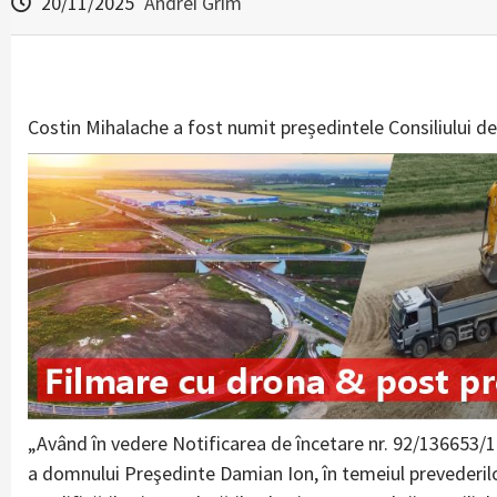
20/11/2025
Andrei Grim
Costin Mihalache a fost numit președintele Consiliului de
„Având în vedere Notificarea de încetare nr. 92/136653/14
a domnului Preşedinte Damian Ion, în temeiul prevederilor