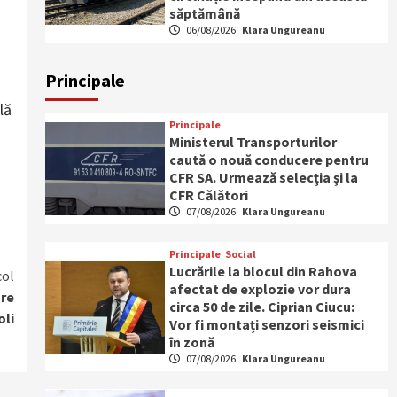
săptămână
06/08/2026
Klara Ungureanu
Principale
lă
Principale
Ministerul Transporturilor
caută o nouă conducere pentru
CFR SA. Urmează selecția și la
CFR Călători
07/08/2026
Klara Ungureanu
Principale
Social
Lucrările la blocul din Rahova
col
afectat de explozie vor dura
are
circa 50 de zile. Ciprian Ciucu:
oli
Vor fi montați senzori seismici
în zonă
07/08/2026
Klara Ungureanu