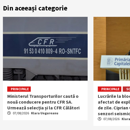
Din aceeași categorie
PRINCIPALE
PRINCIPALE
S
Ministerul Transporturilor caută o
Lucrările la bl
nouă conducere pentru CFR SA.
afectat de expl
Urmează selecția și la CFR Călători
de zile. Ciprian
senzori seismic
07/08/2026
Klara Ungureanu
07/08/2026
Klar