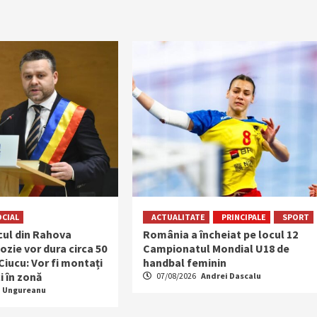
OCIAL
ACTUALITATE
PRINCIPALE
SPORT
ocul din Rahova
România a încheiat pe locul 12
ozie vor dura circa 50
Campionatul Mondial U18 de
 Ciucu: Vor fi montați
handbal feminin
i în zonă
07/08/2026
Andrei Dascalu
a Ungureanu