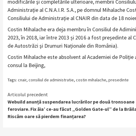
modificările şi completările ulterioare, membrii Consiliul
Administrație al C.N.A.I.R. S.A., pe domnul Mihalache Co
Consiliului de Administrație al CNAIR din data de 18 noie
Costin Mihalache era deja membru în Consiliul de Adiminis
2023, în 2018, iar între 2013 și 2016 a fost președinte 
de Autostrăzi şi Drumuri Naționale din România).
Costin Mihalache este absolvent al Academiei de Poliție a
consul la Beijing,
Tags:
cnair
,
consiliul de administratie
,
costin mihalache
,
presedinte
Continue
Articolul precedent
Webuild anunță suspendarea lucrărilor pe două tronsoane
Reading
feroviare. Fix ăia’ ce-au făcut „Golden Gate-ul” de la Brăil
Riscăm oare să pierdem finanțarea?