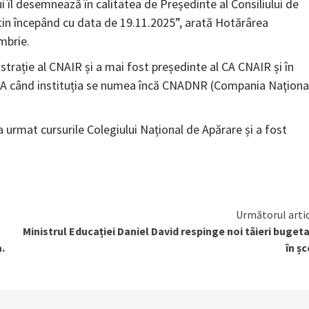
ui îl desemnează în calitatea de Președinte al Consiliului de
stin începând cu data de 19.11.2025”, arată Hotărârea
mbrie.
trație al CNAIR și a mai fost președinte al CA CNAIR și în
al CA când instituția se numea încă CNADNR (Compania Naţiona
 urmat cursurile Colegiului Național de Apărare și a fost
Următorul arti
Ministrul Educației Daniel David respinge noi tăieri buget
a.
în șc