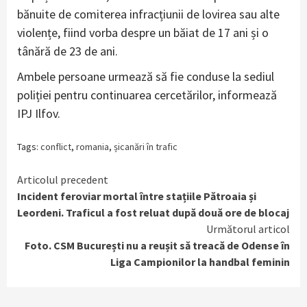
bănuite de comiterea infracțiunii de lovirea sau alte
violențe, fiind vorba despre un băiat de 17 ani și o
tânără de 23 de ani.
Ambele persoane urmează să fie conduse la sediul
poliției pentru continuarea cercetărilor, informează
IPJ Ilfov.
Tags:
conflict
,
romania
,
șicanări în trafic
Continue
Articolul precedent
Incident feroviar mortal între stațiile Pătroaia și
Reading
Leordeni. Traficul a fost reluat după două ore de blocaj
Următorul articol
Foto. CSM București nu a reușit să treacă de Odense în
Liga Campionilor la handbal feminin