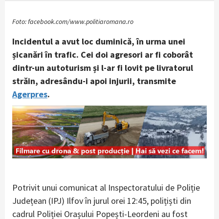
Foto: facebook.com/www.politiaromana.ro
Incidentul a avut loc duminică, în urma unei
șicanări în trafic. Cei doi agresori ar fi coborât
dintr-un autoturism și l-ar fi lovit pe livratorul
străin, adresându-i apoi injurii, transmite
Agerpres
.
Potrivit unui comunicat al Inspectoratului de Poliție
Județean (IPJ) Ilfov în jurul orei 12:45, polițiști din
cadrul Poliției Orașului Popești-Leordeni au fost