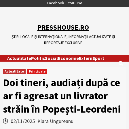
Skip
Facebook
YouTube
to
content
PRESSHOUSE.RO
ȘTIRI LOCALE ȘI INTERNAȚIONALE, INFORMAȚII ACTUALIZATE ȘI
REPORTAJE EXCLUSIVE
Actualitate
Politic
Social
Economie
Extern
Sport
Actualitate
Principale
Doi tineri, audiați după ce
ar fi agresat un livrator
străin în Popești-Leordeni
02/11/2025
Klara Ungureanu