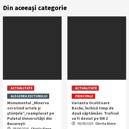
Din aceeași categorie
ACTUALITATE
ACTUALITATE
ALEGEREA EDITORULUI
PRINCIPALE
Monumentul „Minerva
Varianta Ocolitoare
ocrotind artele şi
Bacău, închisă timp de
ştiinţele”, reamplasat pe
două săptămâni. Traficul
Palatul Universităţii din
va fi deviat pe DN 2
Bucureşti
08/08/2026
Chirila Alexe
08/08/2026
Chirila Alexe