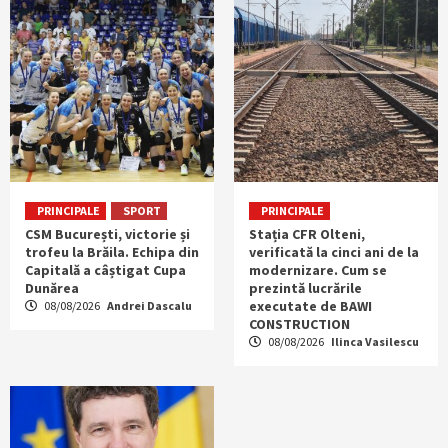
PRINCIPALE
SPORT
PRINCIPALE
CSM București, victorie și
Stația CFR Olteni,
trofeu la Brăila. Echipa din
verificată la cinci ani de la
Capitală a câștigat Cupa
modernizare. Cum se
Dunărea
prezintă lucrările
executate de BAWI
08/08/2026
Andrei Dascalu
CONSTRUCTION
08/08/2026
Ilinca Vasilescu