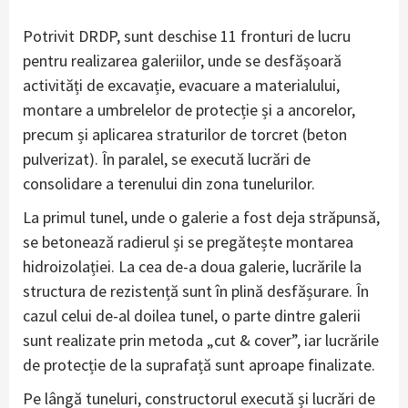
Potrivit DRDP, sunt deschise 11 fronturi de lucru
pentru realizarea galeriilor, unde se desfășoară
activități de excavație, evacuare a materialului,
montare a umbrelelor de protecție și a ancorelor,
precum și aplicarea straturilor de torcret (beton
pulverizat). În paralel, se execută lucrări de
consolidare a terenului din zona tunelurilor.
La primul tunel, unde o galerie a fost deja străpunsă,
se betonează radierul și se pregătește montarea
hidroizolației. La cea de-a doua galerie, lucrările la
structura de rezistență sunt în plină desfășurare. În
cazul celui de-al doilea tunel, o parte dintre galerii
sunt realizate prin metoda „cut & cover”, iar lucrările
de protecție de la suprafață sunt aproape finalizate.
Pe lângă tuneluri, constructorul execută și lucrări de