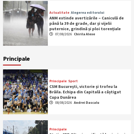
Actualitate
Alegerea editorului
ANM extinde avertizările – Caniculă de
până la 39 de grade, dar și vijelii
puternice, grindină și ploi torențiale
07/08/2026
Chirila Alexe
Principale
Principale
Sport
CSM București, victorie și trofeu la
Brăila. Echipa din Capitală a câștigat
Cupa Dunărea
08/08/2026
Andrei Dascalu
Principale