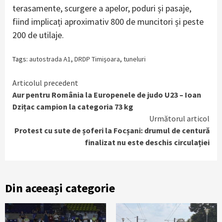
terasamente, scurgere a apelor, poduri și pasaje,
fiind implicați aproximativ 800 de muncitori și peste
200 de utilaje.
Tags:
autostrada A1
,
DRDP Timişoara
,
tuneluri
Continue
Articolul precedent
Aur pentru România la Europenele de judo U23 – Ioan
Reading
Dzițac campion la categoria 73 kg
Următorul articol
Protest cu sute de șoferi la Focșani: drumul de centură
finalizat nu este deschis circulației
Din aceeași categorie