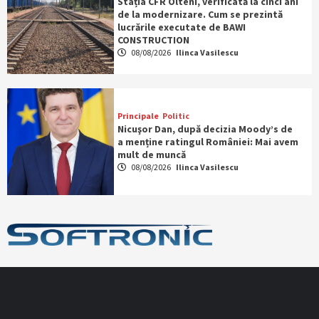
Stația CFR Olteni, verificată la cinci ani
de la modernizare. Cum se prezintă
lucrările executate de BAWI
CONSTRUCTION
08/08/2026
Ilinca Vasilescu
Principale
Politic
Nicuşor Dan, după decizia Moody’s de
a menține ratingul României: Mai avem
mult de muncă
08/08/2026
Ilinca Vasilescu