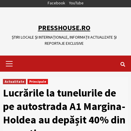
Skip
Facebook
YouTube
to
content
PRESSHOUSE.RO
ȘTIRI LOCALE ȘI INTERNAȚIONALE, INFORMAȚII ACTUALIZATE ȘI
REPORTAJE EXCLUSIVE
Primary
Menu
Actualitate
Principale
Lucrările la tunelurile de
pe autostrada A1 Margina-
Holdea au depășit 40% din