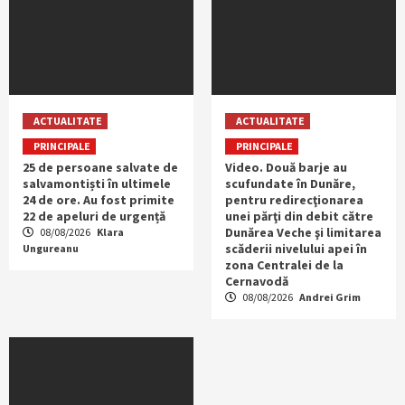
ACTUALITATE
ACTUALITATE
PRINCIPALE
PRINCIPALE
25 de persoane salvate de
Video. Două barje au
salvamontiști în ultimele
scufundate în Dunăre,
24 de ore. Au fost primite
pentru redirecţionarea
22 de apeluri de urgență
unei părţi din debit către
Dunărea Veche şi limitarea
08/08/2026
Klara
scăderii nivelului apei în
Ungureanu
zona Centralei de la
Cernavodă
08/08/2026
Andrei Grim