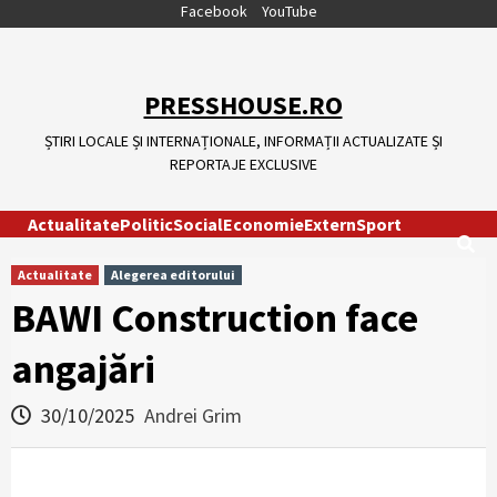
Skip
Facebook
YouTube
to
content
PRESSHOUSE.RO
ȘTIRI LOCALE ȘI INTERNAȚIONALE, INFORMAȚII ACTUALIZATE ȘI
REPORTAJE EXCLUSIVE
Actualitate
Politic
Social
Economie
Extern
Sport
Actualitate
Alegerea editorului
BAWI Construction face
angajări
30/10/2025
Andrei Grim