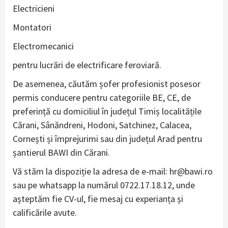
Electricieni
Montatori
Electromecanici
pentru lucrări de electrificare feroviară.
De asemenea, căutăm șofer profesionist posesor
permis conducere pentru categoriile BE, CE, de
preferință cu domiciliul în județul Timiș localitățile
Cărani, Sânăndreni, Hodoni, Satchinez, Calacea,
Cornești și împrejurimi sau din județul Arad pentru
șantierul BAWI din Cărani.
Vă stăm la dispoziție la adresa de e-mail:
hr@bawi.ro
sau pe whatsapp la numărul 0722.17.18.12, unde
așteptăm fie CV-ul, fie mesaj cu experianța și
calificările avute.