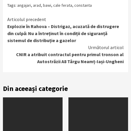
Tags:
angajari
,
arad
,
bawi
,
cale ferata
,
constanta
Continue
Articolul precedent
Explozie în Rahova – Distrigaz, acuzată de distrugere
Reading
din culpă: Nu a întreținut în condiții de siguranță
sistemul de distribuție a gazelor
Următorul articol
CNIR a atribuit contractul pentru primul tronson al
Autostrăzii A8 Târgu Neamț-Iași-Ungheni
Din aceeași categorie