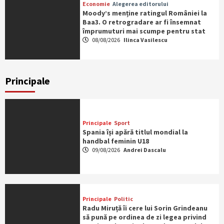
Economie
Alegerea editorului
Moody’s menține ratingul României la
Baa3. O retrogradare ar fi însemnat
împrumuturi mai scumpe pentru stat
08/08/2026
Ilinca Vasilescu
Principale
Principale
Sport
Spania își apără titlul mondial la
handbal feminin U18
09/08/2026
Andrei Dascalu
Principale
Politic
Radu Miruță îi cere lui Sorin Grindeanu
să pună pe ordinea de zi legea privind