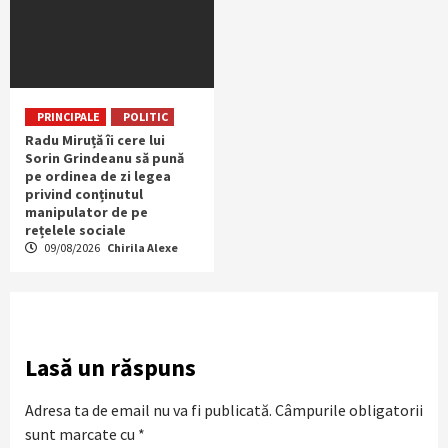
PRINCIPALE
POLITIC
Radu Miruță îi cere lui
Sorin Grindeanu să pună
pe ordinea de zi legea
privind conținutul
manipulator de pe
rețelele sociale
09/08/2026
Chirila Alexe
Lasă un răspuns
Adresa ta de email nu va fi publicată.
Câmpurile obligatorii
sunt marcate cu
*