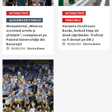
ACTUALITATE
ACTUALITATE
ALEGEREA EDITORULUI
PRINCIPALE
Monumentul „Minerva
Varianta Ocolitoare
ocrotind artele şi
Bacău, închisă timp de
ştiinţele”, reamplasat pe
două săptămâni. Traficul
Palatul Universităţii din
va fi deviat pe DN 2
Bucureşti
08/08/2026
Chirila Alexe
08/08/2026
Chirila Alexe