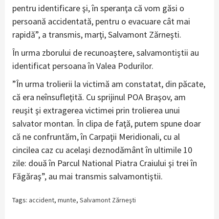
pentru identificare şi, în speranţa că vom găsi o
persoană accidentată, pentru o evacuare cât mai
rapidă”, a transmis, marţi, Salvamont Zărneşti.
În urma zborului de recunoaştere, salvamontiştii au
identificat persoana în Valea Podurilor.
”În urma trolierii la victimă am constatat, din păcate,
că era neînsufleţită. Cu sprijinul POA Braşov, am
reuşit şi extragerea victimei prin trolierea unui
salvator montan. În clipa de faţă, putem spune doar
că ne confruntăm, în Carpaţii Meridionali, cu al
cincilea caz cu acelaşi deznodământ în ultimile 10
zile: două în Parcul National Piatra Craiului şi trei în
Făgăraş”, au mai transmis salvamontiştii.
Tags:
accident
,
munte
,
Salvamont Zărneşti