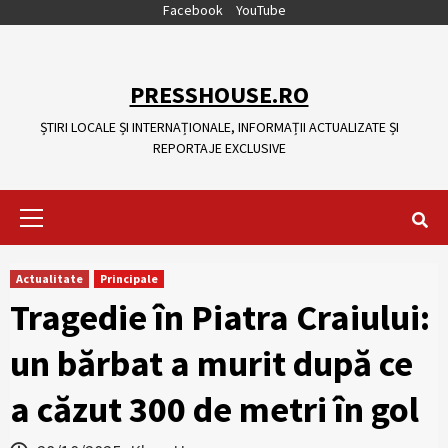
Skip
Facebook
YouTube
to
content
PRESSHOUSE.RO
ȘTIRI LOCALE ȘI INTERNAȚIONALE, INFORMAȚII ACTUALIZATE ȘI
REPORTAJE EXCLUSIVE
Primary
Menu
Actualitate
Principale
Tragedie în Piatra Craiului:
un bărbat a murit după ce
a căzut 300 de metri în gol