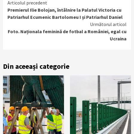
Continue
Articolul precedent
Premierul Ilie Bolojan, întâlnire la Palatul Victoria cu
Reading
Patriarhul Ecumenic Bartolomeu I și Patriarhul Daniel
Următorul articol
Foto. Naționala feminină de fotbal a României, egal cu
Ucraina
Din aceeași categorie