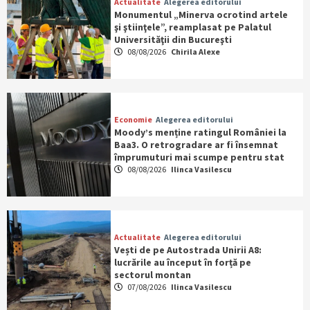
Actualitate
Alegerea editorului
Monumentul „Minerva ocrotind artele
şi ştiinţele”, reamplasat pe Palatul
Universităţii din Bucureşti
08/08/2026
Chirila Alexe
Economie
Alegerea editorului
Moody’s menține ratingul României la
Baa3. O retrogradare ar fi însemnat
împrumuturi mai scumpe pentru stat
08/08/2026
Ilinca Vasilescu
Actualitate
Alegerea editorului
Vești de pe Autostrada Unirii A8:
lucrările au început în forță pe
sectorul montan
07/08/2026
Ilinca Vasilescu