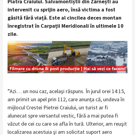
Piatra Craiului. Salvamontiștii din Zărnești au
intervenit cu sprijin aero, însă victima a fost
găsită fără viață. Este al cincilea deces montan
înregistrat în Carpații Meridionali în ultimele 10
zile.
”Azi… un nou caz, acelaşi răspuns. În jurul orei 14:15,
am primit un apel prin 112, care anunţa că, undeva în
mijlocul Crestei Pietrei Craiului, un turist ar fi
alunecat spre versantul vestic, fără a mai putea fi
văzut de cei cu care se afla în tură. Ulterior, am reuşit
localizarea acestuia şi am solicitat suport aero