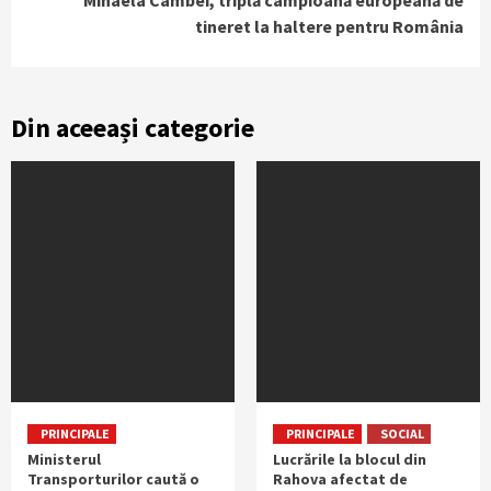
Mihaela Cambei, triplă campioană europeană de
tineret la haltere pentru România
Din aceeași categorie
PRINCIPALE
PRINCIPALE
SOCIAL
Ministerul
Lucrările la blocul din
Transporturilor caută o
Rahova afectat de