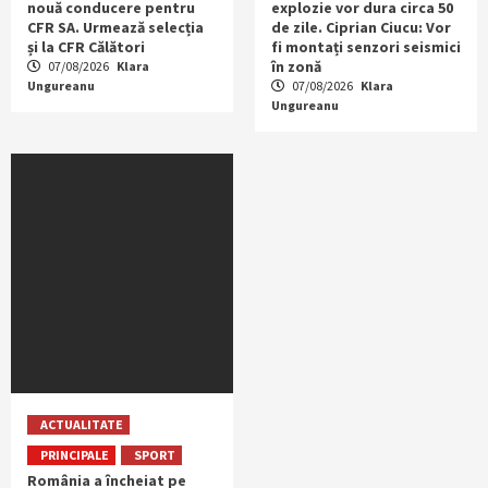
nouă conducere pentru
explozie vor dura circa 50
CFR SA. Urmează selecția
de zile. Ciprian Ciucu: Vor
și la CFR Călători
fi montați senzori seismici
în zonă
07/08/2026
Klara
Ungureanu
07/08/2026
Klara
Ungureanu
ACTUALITATE
PRINCIPALE
SPORT
România a încheiat pe