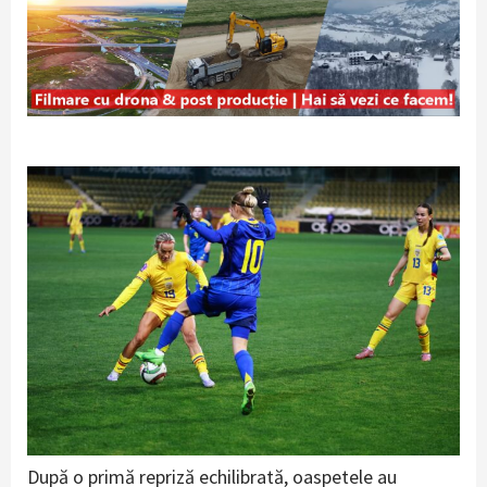
După o primă repriză echilibrată, oaspetele au