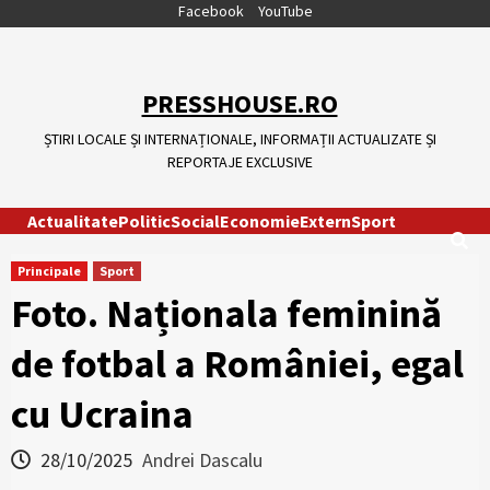
Skip
Facebook
YouTube
to
content
PRESSHOUSE.RO
ȘTIRI LOCALE ȘI INTERNAȚIONALE, INFORMAȚII ACTUALIZATE ȘI
REPORTAJE EXCLUSIVE
Actualitate
Politic
Social
Economie
Extern
Sport
Principale
Sport
Foto. Naționala feminină
de fotbal a României, egal
cu Ucraina
28/10/2025
Andrei Dascalu