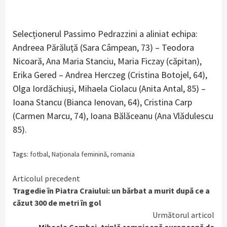
Selecționerul Passimo Pedrazzini a aliniat echipa:
Andreea Părăluță (Sara Câmpean, 73) – Teodora
Nicoară, Ana Maria Stanciu, Maria Ficzay (căpitan),
Erika Gered – Andrea Herczeg (Cristina Botojel, 64),
Olga Iordăchiuși, Mihaela Ciolacu (Anita Antal, 85) –
Ioana Stancu (Bianca Ienovan, 64), Cristina Carp
(Carmen Marcu, 74), Ioana Bălăceanu (Ana Vlădulescu
85).
Tags:
fotbal
,
Naționala feminină
,
romania
Continue
Articolul precedent
Tragedie în Piatra Craiului: un bărbat a murit după ce a
Reading
căzut 300 de metri în gol
Următorul articol