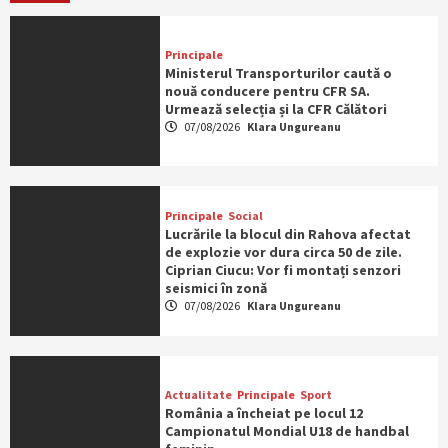
Principale
Ministerul Transporturilor caută o
nouă conducere pentru CFR SA.
Urmează selecția și la CFR Călători
07/08/2026
Klara Ungureanu
Principale
Social
Lucrările la blocul din Rahova afectat
de explozie vor dura circa 50 de zile.
Ciprian Ciucu: Vor fi montați senzori
seismici în zonă
07/08/2026
Klara Ungureanu
Actualitate
Principale
Sport
România a încheiat pe locul 12
Campionatul Mondial U18 de handbal