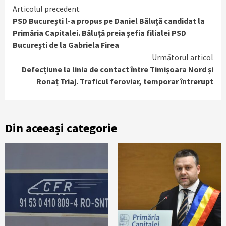
Continue
Articolul precedent
PSD Bucureşti l-a propus pe Daniel Băluţă candidat la
Reading
Primăria Capitalei. Băluţă preia şefia filialei PSD
Bucureşti de la Gabriela Firea
Următorul articol
Defecțiune la linia de contact între Timișoara Nord și
Ronaț Triaj. Traficul feroviar, temporar întrerupt
Din aceeași categorie