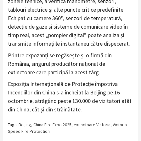
zonele tehnice, a verifica manometre, senzori,
tablouri electrice și alte puncte critice predefinite.
Echipat cu camere 360°, senzori de temperatură,
detecție de gaze și sisteme de comunicare video în
timp real, acest „pompier digital” poate analiza și
transmite informațiile instantaneu către dispecerat.
Printre expozanți se regăsește și o firmă din
România, singurul producător național de
extinctoare care participă la acest târg.
Expoziția Internațională de Protecție împotriva
Incendiilor din China s-a încheiat la Beijing pe 16
octombrie, atrăgând peste 130.000 de vizitatori atât
din China, cât și din străinătate.
Tags:
Beijing
,
China Fire Expo 2025
,
extinctoare Victoria
,
Victoria
Speed Fire Protection