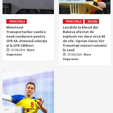
PRINCIPALE
PRINCIPALE
SOCIAL
Ministerul
Lucrările la blocul din
Transporturilor caută o
Rahova afectat de
nouă conducere pentru
explozie vor dura circa 50
CFR SA. Urmează selecția
de zile. Ciprian Ciucu: Vor
și la CFR Călători
fi montați senzori seismici
în zonă
07/08/2026
Klara
Ungureanu
07/08/2026
Klara
Ungureanu