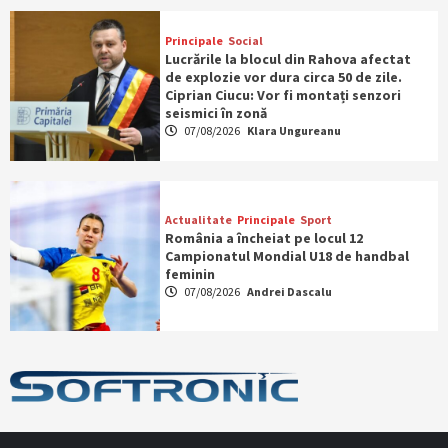
Principale
Social
Lucrările la blocul din Rahova afectat
de explozie vor dura circa 50 de zile.
Ciprian Ciucu: Vor fi montați senzori
seismici în zonă
07/08/2026
Klara Ungureanu
Actualitate
Principale
Sport
România a încheiat pe locul 12
Campionatul Mondial U18 de handbal
feminin
07/08/2026
Andrei Dascalu