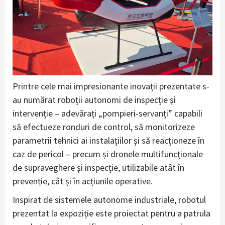
Printre cele mai impresionante inovații prezentate s-
au numărat roboții autonomi de inspecție și
intervenție – adevărați „pompieri-servanți” capabili
să efectueze ronduri de control, să monitorizeze
parametrii tehnici ai instalațiilor și să reacționeze în
caz de pericol – precum și dronele multifuncționale
de supraveghere și inspecție, utilizabile atât în
prevenție, cât și în acțiunile operative.
Inspirat de sistemele autonome industriale, robotul
prezentat la expoziție este proiectat pentru a patrula