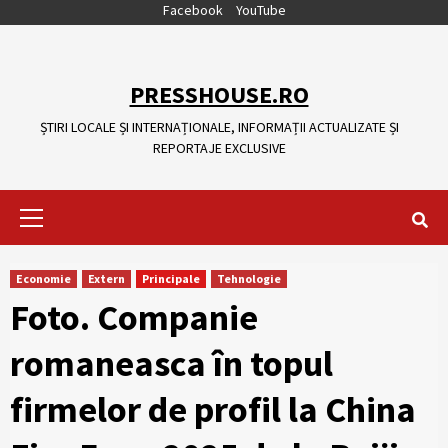
Skip
Facebook
YouTube
to
content
PRESSHOUSE.RO
ȘTIRI LOCALE ȘI INTERNAȚIONALE, INFORMAȚII ACTUALIZATE ȘI
REPORTAJE EXCLUSIVE
Primary
Menu
Economie
Extern
Principale
Tehnologie
Foto. Companie
romaneasca în topul
firmelor de profil la China