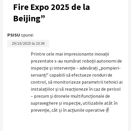
Fire Expo 2025 de la
Beijing
”
PSISU
spune:
29/10/2025 la 23:36
Printre cele mai impresionante inovații
prezentate s-au numărat roboții autonomi de
inspecție și intervenție – adevărați „pompieri-
servanți” capabili să efectueze ronduri de
control, să monitorizeze parametrii tehnici ai
instalațiilor și să reacționeze în caz de pericol
– precum și dronele multifuncționale de
supraveghere și inspecție, utilizabile atât în
prevenție, cât și în acțiunile operative ✌️