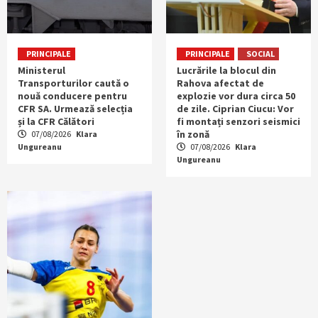
PRINCIPALE
PRINCIPALE
SOCIAL
Ministerul
Lucrările la blocul din
Transporturilor caută o
Rahova afectat de
nouă conducere pentru
explozie vor dura circa 50
CFR SA. Urmează selecția
de zile. Ciprian Ciucu: Vor
și la CFR Călători
fi montați senzori seismici
în zonă
07/08/2026
Klara
Ungureanu
07/08/2026
Klara
Ungureanu