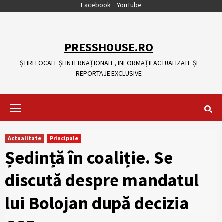
Skip
Facebook
YouTube
to
content
PRESSHOUSE.RO
ȘTIRI LOCALE ȘI INTERNAȚIONALE, INFORMAȚII ACTUALIZATE ȘI
REPORTAJE EXCLUSIVE
Primary
Menu
Actualitate
Principale
Ședință în coaliție. Se
discută despre mandatul
lui Bolojan după decizia