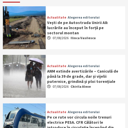
Actualitate
Alegerea editorului
Vești de pe Autostrada Unirii A8:
lucrările au început în forță pe
sectorul montan
07/08/2026
Ilinca Vasilescu
Actualitate
Alegerea editorului
ANM extinde avertizările – Caniculă de
până la 39 de grade, dar și vijelii
puternice, grindină și ploi torențiale
07/08/2026
Chirila Alexe
Actualitate
Alegerea editorului
Pe ce rute vor circula noile trenuri
electrice PESA. CFR Călători le
introduce în circulație începând din