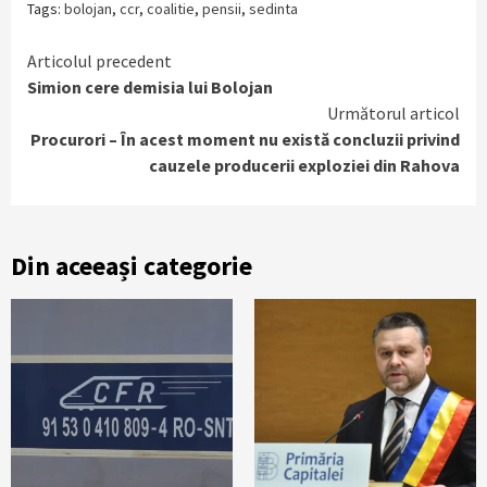
Tags:
bolojan
,
ccr
,
coalitie
,
pensii
,
sedinta
Continue
Articolul precedent
Simion cere demisia lui Bolojan
Reading
Următorul articol
Procurori – În acest moment nu există concluzii privind
cauzele producerii exploziei din Rahova
Din aceeași categorie