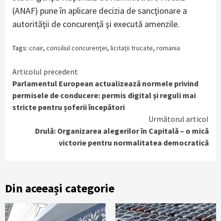
(ANAF) pune în aplicare decizia de sancţionare a
autorităţii de concurenţă şi execută amenzile.
Tags:
cnair
,
consiliul concurenţei
,
licitații trucate
,
romania
Continue
Articolul precedent
Parlamentul European actualizează normele privind
Reading
permisele de conducere: permis digital și reguli mai
stricte pentru șoferii începători
Următorul articol
Drulă: Organizarea alegerilor în Capitală – o mică
victorie pentru normalitatea democratică
Din aceeași categorie