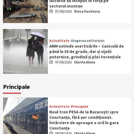
lucrările au început în forță pe
sectorul montan
07/08/2026
Ilinca Vasilescu
Actualitate
Alegerea editorului
ANM extinde avertizările – Caniculă de
până la 39 de grade, dar și vijelii
puternice, grindină și ploi torențiale
07/08/2026
Chirila Alexe
Principale
Actualitate
Principale
Noul tren PESA de la București spre
Constanța, fără aer condiționat.
Întârziere de aproape o oră în gara
Constanța
08/08/2026
Chirila Alexe