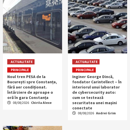
ACTUALITATE
ACTUALITATE
PRINCIPALE
PRINCIPALE
Noul tren PESA de la
Inginer George Dincă,
București spre Constanța,
fondator Carintellect – În
fără aer condiționat.
interiorul unui laborator
Întârziere de aproape o
de cybersecurity auto:
oră în gara Constanța
cum se testează
securitatea unei mașini
08/08/2026
Chirila Alexe
conectate
08/08/2026
Andrei Grim