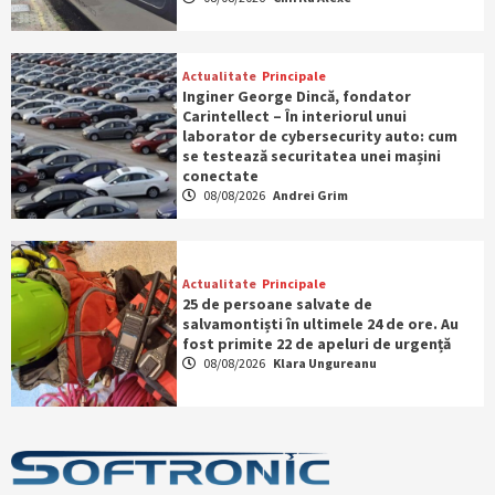
Actualitate
Principale
Inginer George Dincă, fondator
Carintellect – În interiorul unui
laborator de cybersecurity auto: cum
se testează securitatea unei mașini
conectate
08/08/2026
Andrei Grim
Actualitate
Principale
25 de persoane salvate de
salvamontiști în ultimele 24 de ore. Au
fost primite 22 de apeluri de urgență
08/08/2026
Klara Ungureanu