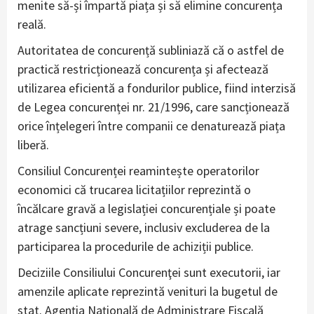
menite să-și împartă piața și să elimine concurența
reală.
Autoritatea de concurență subliniază că o astfel de
practică restricționează concurența și afectează
utilizarea eficientă a fondurilor publice, fiind interzisă
de Legea concurenței nr. 21/1996, care sancționează
orice înțelegeri între companii ce denaturează piața
liberă.
Consiliul Concurenței reamintește operatorilor
economici că trucarea licitațiilor reprezintă o
încălcare gravă a legislației concurențiale și poate
atrage sancțiuni severe, inclusiv excluderea de la
participarea la procedurile de achiziții publice.
Deciziile Consiliului Concurenţei sunt executorii, iar
amenzile aplicate reprezintă venituri la bugetul de
stat. Agenţia Naţională de Administrare Fiscală