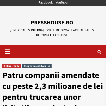
Skip
Facebook
YouTube
to
content
PRESSHOUSE.RO
ȘTIRI LOCALE ȘI INTERNAȚIONALE, INFORMAȚII ACTUALIZATE ȘI
REPORTAJE EXCLUSIVE
Primary
Menu
Actualitate
Alegerea editorului
Patru companii amendate
cu peste 2,3 milioane de lei
pentru trucarea unor