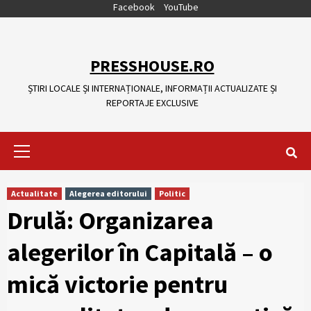
Skip
Facebook
YouTube
to
content
PRESSHOUSE.RO
ȘTIRI LOCALE ȘI INTERNAȚIONALE, INFORMAȚII ACTUALIZATE ȘI
REPORTAJE EXCLUSIVE
Primary
Menu
Actualitate
Alegerea editorului
Politic
Drulă: Organizarea
alegerilor în Capitală – o
mică victorie pentru