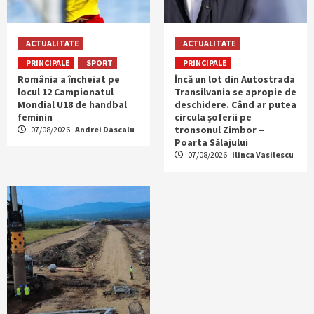
ACTUALITATE
ACTUALITATE
PRINCIPALE
SPORT
PRINCIPALE
România a încheiat pe
Încă un lot din Autostrada
locul 12 Campionatul
Transilvania se apropie de
Mondial U18 de handbal
deschidere. Când ar putea
feminin
circula șoferii pe
tronsonul Zimbor –
07/08/2026
Andrei Dascalu
Poarta Sălajului
07/08/2026
Ilinca Vasilescu