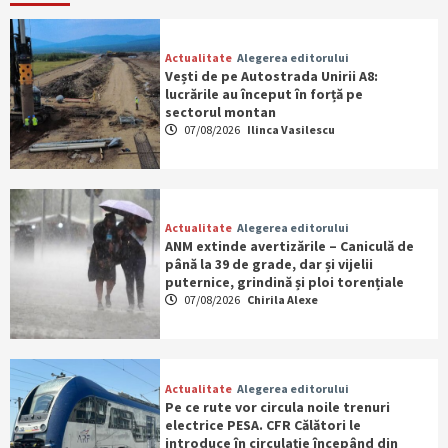
Actualitate
Alegerea editorului
Vești de pe Autostrada Unirii A8:
lucrările au început în forță pe
sectorul montan
07/08/2026
Ilinca Vasilescu
Actualitate
Alegerea editorului
ANM extinde avertizările – Caniculă de
până la 39 de grade, dar și vijelii
puternice, grindină și ploi torențiale
07/08/2026
Chirila Alexe
Actualitate
Alegerea editorului
Pe ce rute vor circula noile trenuri
electrice PESA. CFR Călători le
introduce în circulație începând din