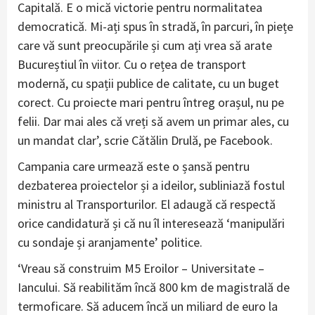
Capitală. E o mică victorie pentru normalitatea
democratică. Mi-ați spus în stradă, în parcuri, în piețe
care vă sunt preocupările și cum ați vrea să arate
Bucureștiul în viitor. Cu o rețea de transport
modernă, cu spații publice de calitate, cu un buget
corect. Cu proiecte mari pentru întreg orașul, nu pe
felii. Dar mai ales că vreți să avem un primar ales, cu
un mandat clar’, scrie Cătălin Drulă, pe Facebook.
Campania care urmează este o șansă pentru
dezbaterea proiectelor și a ideilor, subliniază fostul
ministru al Transporturilor. El adaugă că respectă
orice candidatură și că nu îl interesează ‘manipulări
cu sondaje și aranjamente’ politice.
‘Vreau să construim M5 Eroilor – Universitate –
Iancului. Să reabilităm încă 800 km de magistrală de
termoficare. Să aducem încă un miliard de euro la