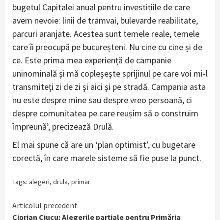
bugetul Capitalei anual pentru investițiile de care
avem nevoie: linii de tramvai, bulevarde reabilitate,
parcuri aranjate. Acestea sunt temele reale, temele
care îi preocupă pe bucureșteni. Nu cine cu cine și de
ce. Este prima mea experiență de campanie
uninominală și mă copleșește sprijinul pe care voi mi-l
transmiteți zi de zi și aici și pe stradă. Campania asta
nu este despre mine sau despre vreo persoană, ci
despre comunitatea pe care reușim să o construim
împreună’, precizează Drulă.
El mai spune că are un ‘plan optimist’, cu bugetare
corectă, în care marele sisteme să fie puse la punct.
Tags:
alegeri
,
drula
,
primar
Continue
Articolul precedent
Ciprian Ciucu: Alegerile parțiale pentru Primăria