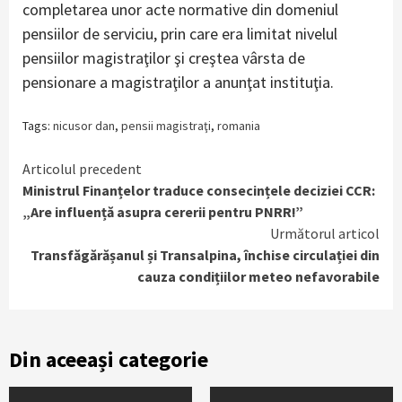
completarea unor acte normative din domeniul
pensiilor de serviciu, prin care era limitat nivelul
pensiilor magistraţilor şi creştea vârsta de
pensionare a magistraţilor a anunţat instituţia.
Tags:
nicusor dan
,
pensii magistraţi
,
romania
Continue
Articolul precedent
Ministrul Finanțelor traduce consecințele deciziei CCR:
Reading
„Are influență asupra cererii pentru PNRR!”
Următorul articol
Transfăgărășanul și Transalpina, închise circulației din
cauza condițiilor meteo nefavorabile
Din aceeași categorie