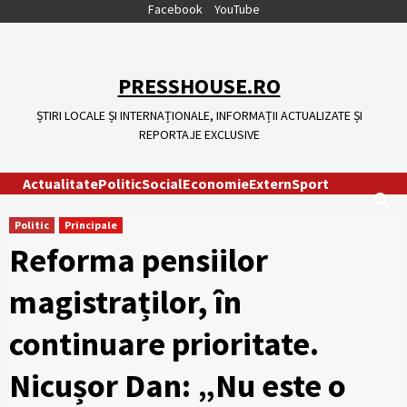
Skip
Facebook
YouTube
to
content
PRESSHOUSE.RO
ȘTIRI LOCALE ȘI INTERNAȚIONALE, INFORMAȚII ACTUALIZATE ȘI
REPORTAJE EXCLUSIVE
Actualitate
Politic
Social
Economie
Extern
Sport
Politic
Principale
Reforma pensiilor
magistraților, în
continuare prioritate.
Nicușor Dan: „Nu este o