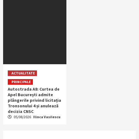
ACTUALITATE
PRINCIPALE
Autostrada A8: Curtea de
Apel București admite
plângerile privind licitația
Tronsonului 4 și anulează
decizia CNSC
05/08/2026
Ilinca Vasilescu