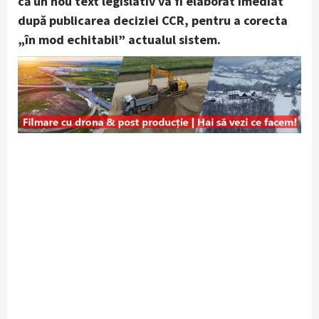
că un nou text legislativ va fi elaborat imediat
după publicarea deciziei CCR, pentru a corecta
„în mod echitabil” actualul sistem.