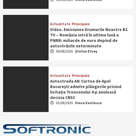
Actualitate
Principale
Video. Emisiunea Drumurile Noastre B1
TV – România intră în ultima lună a
PNRR: miliarde de euro depind de
autostrăzile neterminate
06/08/2026
Ștefan Etveș
Actualitate
Principale
Autostrada A8: Curtea de Apel
București admite plângerile privind
licitația Tronsonului 4 și anulează
decizia CNSC
05/08/2026
Ilinca Vasilescu