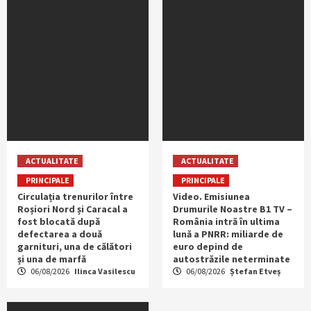
ACTUALITATE
ACTUALITATE
PRINCIPALE
PRINCIPALE
Circulația trenurilor între
Video. Emisiunea
Roșiori Nord și Caracal a
Drumurile Noastre B1 TV –
fost blocată după
România intră în ultima
defectarea a două
lună a PNRR: miliarde de
garnituri, una de călători
euro depind de
și una de marfă
autostrăzile neterminate
06/08/2026
Ilinca Vasilescu
06/08/2026
Ștefan Etveș