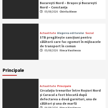
București Nord – Brașov și București
Nord – Constanța
05/08/2026
Chirila Alexe
Actualitate
Alegerea editorului
Social
STB pregătește sancțiuni pentru
călătorii care fac zgomot în mijloacele
de transport în comun
05/08/2026
Ilinca Vasilescu
Principale
Actualitate
Principale
Circulația trenurilor între Roșiori Nord
și Caracal a fost blocată după
defectarea a două garnituri, una de
călători și una de marfă
06/08/2026
Ilinca Vasilescu