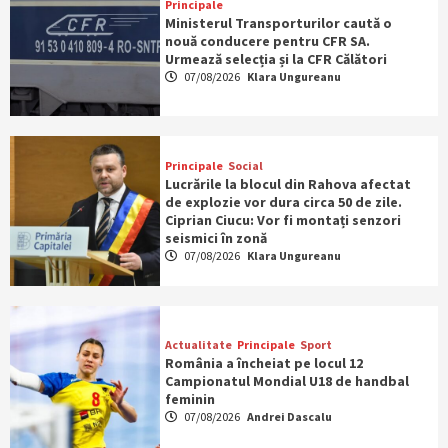
Principale
Ministerul Transporturilor caută o
nouă conducere pentru CFR SA.
Urmează selecția și la CFR Călători
07/08/2026
Klara Ungureanu
Principale
Social
Lucrările la blocul din Rahova afectat
de explozie vor dura circa 50 de zile.
Ciprian Ciucu: Vor fi montați senzori
seismici în zonă
07/08/2026
Klara Ungureanu
Actualitate
Principale
Sport
România a încheiat pe locul 12
Campionatul Mondial U18 de handbal
feminin
07/08/2026
Andrei Dascalu