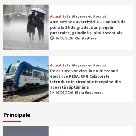
Actualitate
Alegerea editorului
ANM extinde avertizările – Caniculă de
până la 39 de grade, dar și vijelii
puternice, grindină și ploi torențiale
07/08/2026
Chirila Alexe
Actualitate
Alegerea editorului
Pe ce rute vor circula noile trenuri
electrice PESA. CFR Călători le
introduce în circulație începând din
această săptămână
06/08/2026
Klara Ungureanu
Principale