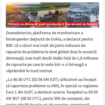
Downdetector, platforma de monitorizare a
întreruperilor deținută de Ookla, a declarat pentru
BBC că a văzut mai mult de patru milioane de
rapoarte de probleme la nivel global doar în această
dimineață, mai mult decât dublu față de 1,8 milioane
de rapoarte pe care le vede într-o zi întreagă a
săptămânii în mod normal.
„La 06:56 UTC (02:56 AM EDT) utilizatorii au început
să raporteze probleme cu AWS, în special cu regiunea
East 1 din SUA”, a declarat acesta. Începând cu 09:50
AM BST (08:50 UTC), peste 500 de companii, din
toate cele 66 de site-uri ale noastre, raportează