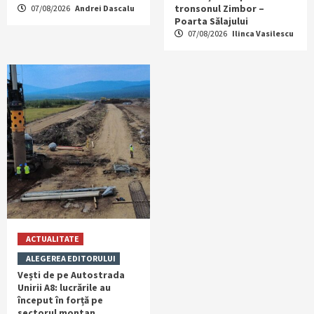
tronsonul Zimbor –
07/08/2026
Andrei Dascalu
Poarta Sălajului
07/08/2026
Ilinca Vasilescu
ACTUALITATE
ALEGEREA EDITORULUI
Vești de pe Autostrada
Unirii A8: lucrările au
început în forță pe
sectorul montan