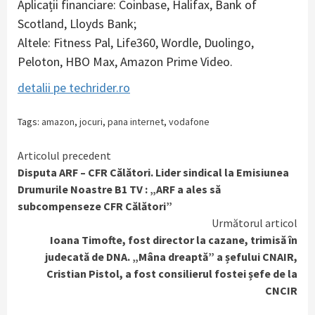
Aplicații financiare: Coinbase, Halifax, Bank of
Scotland, Lloyds Bank;
Altele: Fitness Pal, Life360, Wordle, Duolingo,
Peloton, HBO Max, Amazon Prime Video.
detalii pe techrider.ro
Tags:
amazon
,
jocuri
,
pana internet
,
vodafone
Continue
Articolul precedent
Disputa ARF – CFR Călători. Lider sindical la Emisiunea
Reading
Drumurile Noastre B1 TV : „ARF a ales să
subcompenseze CFR Călători”
Următorul articol
Ioana Timofte, fost director la cazane, trimisă în
judecată de DNA. „Mâna dreaptă” a șefului CNAIR,
Cristian Pistol, a fost consilierul fostei șefe de la
CNCIR