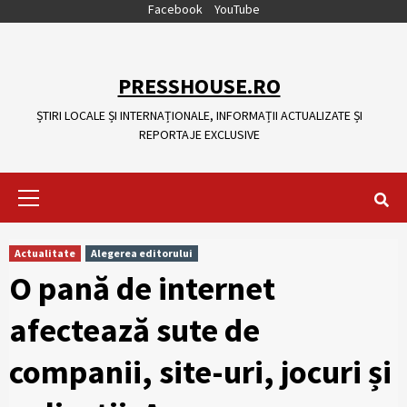
Skip
Facebook
YouTube
to
content
PRESSHOUSE.RO
ȘTIRI LOCALE ȘI INTERNAȚIONALE, INFORMAȚII ACTUALIZATE ȘI
REPORTAJE EXCLUSIVE
Primary
Menu
Actualitate
Alegerea editorului
O pană de internet
afectează sute de
companii, site-uri, jocuri și