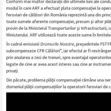
Conform mai multor declarații din ultimele luni ale conduc
modul în care ARF a efectuat plata compensației la opera
feroviari de călători din România reprezintă una din princ
toate sumele aferente compensației, precum şi altor plăți 
provin de la Ministerul Transporturilor şi Infrastructurii,
Ministerului. ARF utilizează toate aceste sume în limitele
În cadrul emisiunii
Drumurile Noastre
, președintele FSTF
subcompenseze CFR Călători”, iar efectul ar fi restrângere
prin anularea a zeci de trenuri, spre avantajul operatorilor 
legate de cine ar avea acest interes sau cine ar instrumen
privați.
Din păcate, problema plății compensației rămâne una ner
domeniul plății compensațiilor la operatorii feroviari de c