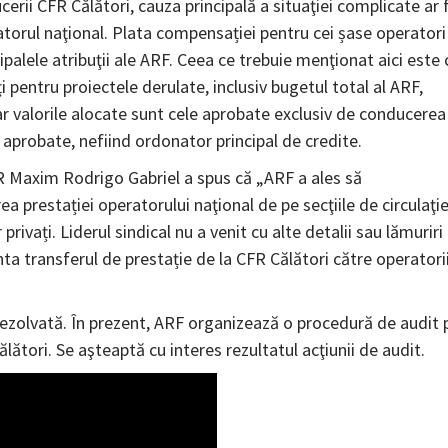
erii CFR Călători, cauza principală a situaţiei complicate ar f
torul naţional. Plata compensației pentru cei șase operatori
ipalele atribuţii ale ARF. Ceea ce trebuie menţionat aici este 
pentru proiectele derulate, inclusiv bugetul total al ARF,
 iar valorile alocate sunt cele aprobate exclusiv de conducerea
 aprobate, nefiind ordonator principal de credite.
R Maxim Rodrigo Gabriel a spus că „ARF a ales să
a prestației operatorului naţional de pe secţiile de circulaţi
privați. Liderul sindical nu a venit cu alte detalii sau lămuriri
ta transferul de prestație de la CFR Călători către operatori
ezolvată. În prezent, ARF organizează o procedură de audit 
ălători. Se aşteaptă cu interes rezultatul acţiunii de audit.