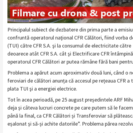
Principalul subiect de dezbatere din prima parte a emisiu
confruntă operatorul naţional CFR Călători, fiind vorba des
(TUI) către CFR S.A. şi la consumul de electricitate către 
deoarece atât CFR S.A. cât şi Electrificare CFR întâmpină d
operatorul CFR Călători ar putea rămâne fără bani pentru 
Problema a apărut acum aproximativ două luni, când o not
feroviari de călători anunța că accesul pe rețeaua CFR a tr
plata TUI şi a energiei electrice.
Tot în acea perioadă, pe 25 august președintele ARF Mih
deja și câteva lucruri concrete pe care putem să le facem 
până la final, ca CFR Călători și Transferoviar să plăteasc
eșalonat și să-și achite datoriile”. Problema părea rezol