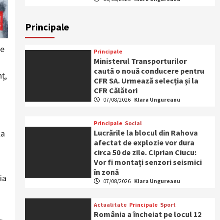
Principale
se
Principale
Ministerul Transporturilor
caută o nouă conducere pentru
ț,
CFR SA. Urmează selecția și la
CFR Călători
07/08/2026
Klara Ungureanu
Principale
Social
Lucrările la blocul din Rahova
la
afectat de explozie vor dura
circa 50 de zile. Ciprian Ciucu:
Vor fi montați senzori seismici
în zonă
ia
07/08/2026
Klara Ungureanu
Actualitate
Principale
Sport
România a încheiat pe locul 12