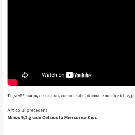
Tags:
ARF
,
barbu
,
cfr calatori
,
compensatie
,
drumurile noastre b1 tv
,
p
Continue
Articolul precedent
Minus 9,2 grade Celsius la Miercurea-Ciuc
Reading