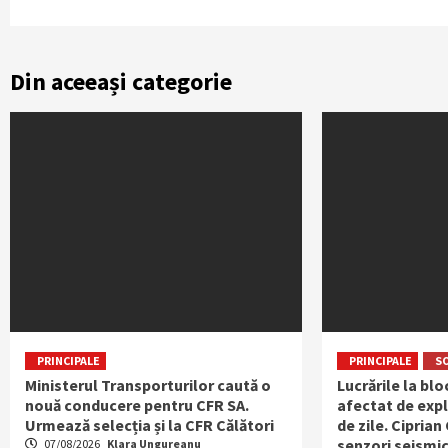
Din aceeași categorie
PRINCIPALE
PRINCIPALE
S
Ministerul Transporturilor caută o
Lucrările la bl
nouă conducere pentru CFR SA.
afectat de expl
Urmează selecția și la CFR Călători
de zile. Ciprian
senzori seismic
07/08/2026
Klara Ungureanu