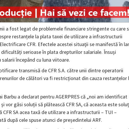
nii a fost legat de problemele financiare stringente cu care 
pre restanțele la plata taxei de utilizare a infrastructurii
Electrificare CFR. Efectele acestei situaţii se manifestă în lan
ificultăți serioase în plata drepturilor salariale. Însuși
salarii începând cu luna viitoare.
ificare transmisă de CFR S.A. către unii dintre operatorii
enurilor de călători va fi restricționat din cauza restanțelor 
ai Barbu a declarat pentru AGERPRES că „noi am identificat
și vor găsi soluții să plătească CFR SA, că aceasta este soluț
ă CFR SA acea taxă de utilizare a infrastructurii – TUI –
vată după cele spuse atunci de președintelui ARF.