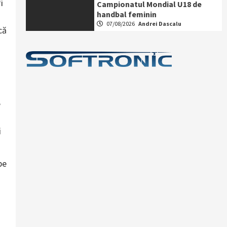
i
Campionatul Mondial U18 de
handbal feminin
07/08/2026
Andrei Dascalu
că
e
i
pe