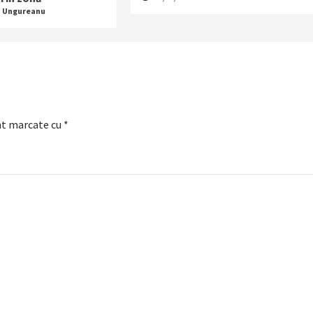
a Ungureanu
nt marcate cu
*