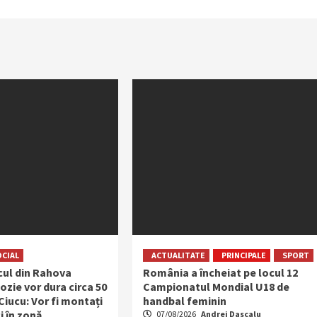
OCIAL
ACTUALITATE
PRINCIPALE
SPORT
ocul din Rahova
România a încheiat pe locul 12
ozie vor dura circa 50
Campionatul Mondial U18 de
 Ciucu: Vor fi montați
handbal feminin
i în zonă
07/08/2026
Andrei Dascalu