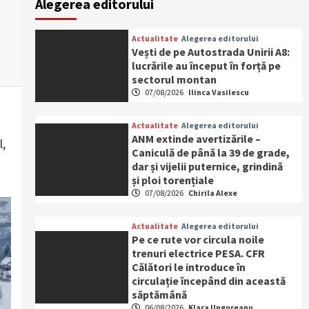
Alegerea editorului
Actualitate
Alegerea editorului
Vești de pe Autostrada Unirii A8:
lucrările au început în forță pe
sectorul montan
07/08/2026
Ilinca Vasilescu
Actualitate
Alegerea editorului
ANM extinde avertizările –
l,
Caniculă de până la 39 de grade,
dar și vijelii puternice, grindină
și ploi torențiale
07/08/2026
Chirila Alexe
Actualitate
Alegerea editorului
Pe ce rute vor circula noile
trenuri electrice PESA. CFR
Călători le introduce în
circulație începând din această
săptămână
06/08/2026
Klara Ungureanu