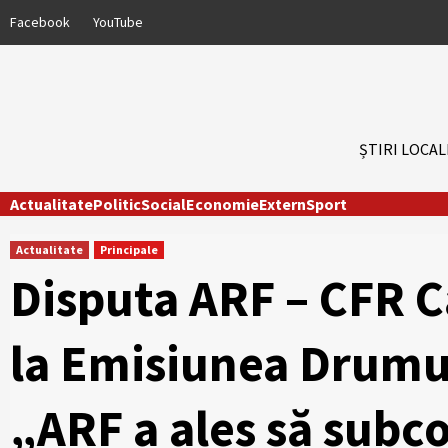
Skip
Facebook
YouTube
to
content
ȘTIRI LOCAL
Actualitate
Politic
Social
Economie
Extern
Sport
Actualitate
Principale
Disputa ARF – CFR Că
la Emisiunea Drumur
„ARF a ales să sub