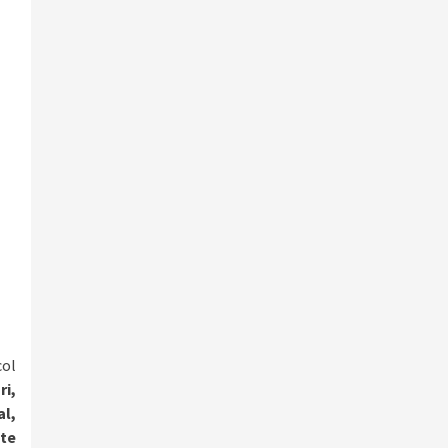
col
ri,
al,
ate