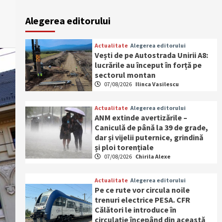
Alegerea editorului
Actualitate
Alegerea editorului
Vești de pe Autostrada Unirii A8:
lucrările au început în forță pe
sectorul montan
07/08/2026
Ilinca Vasilescu
Actualitate
Alegerea editorului
ANM extinde avertizările –
Caniculă de până la 39 de grade,
dar și vijelii puternice, grindină
și ploi torențiale
07/08/2026
Chirila Alexe
Actualitate
Alegerea editorului
Pe ce rute vor circula noile
trenuri electrice PESA. CFR
Călători le introduce în
circulație începând din această