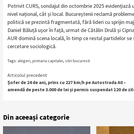
Potrivit CURS, sondajul din octombrie 2025 evidențiază 
nivel național, cât și local. Bucureștenii reclamă probleme
politică se prezintă fragmentată, fără lideri cu sprijin m
Daniel Băluță ușor în față, urmat de Cătălin Drulă și Cipria
AUR domină scena locală, în timp ce restul partidelor se
cercetare sociologică.
Tags:
alegeri
,
primaria capitalei
,
stiri bucuresti
Continue
Articolul precedent
Șofer de 24 de ani, prins cu 227 km/h pe Autostrada A0 –
Reading
amendă de peste 3.000 de lei și permis suspendat 120 de zil
Din aceeași categorie