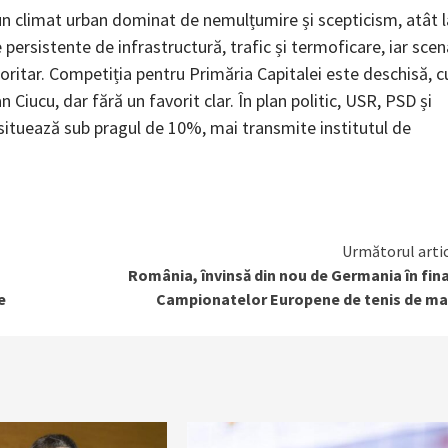
un climat urban dominat de nemulțumire și scepticism, atât l
 persistente de infrastructură, trafic și termoficare, iar scen
ajoritar. Competiția pentru Primăria Capitalei este deschisă, c
n Ciucu, dar fără un favorit clar. În plan politic, USR, PSD și
 situează sub pragul de 10%, mai transmite institutul de
Următorul arti
România, învinsă din nou de Germania în fin
e
Campionatelor Europene de tenis de m