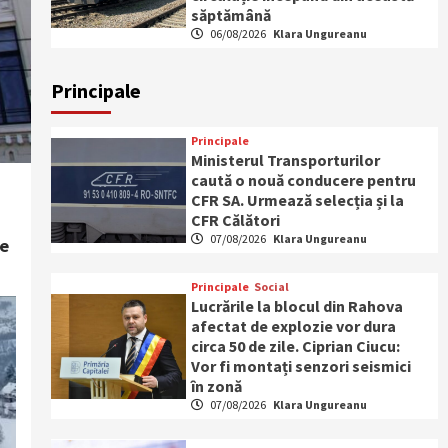
săptămână
06/08/2026
Klara Ungureanu
Principale
Principale
Ministerul Transporturilor
caută o nouă conducere pentru
CFR SA. Urmează selecția și la
CFR Călători
07/08/2026
Klara Ungureanu
re
Principale
Social
Lucrările la blocul din Rahova
afectat de explozie vor dura
circa 50 de zile. Ciprian Ciucu:
Vor fi montați senzori seismici
în zonă
07/08/2026
Klara Ungureanu