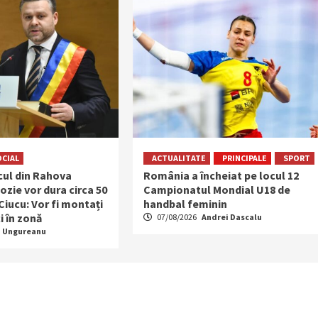
OCIAL
ACTUALITATE
PRINCIPALE
SPORT
ocul din Rahova
România a încheiat pe locul 12
ozie vor dura circa 50
Campionatul Mondial U18 de
 Ciucu: Vor fi montați
handbal feminin
i în zonă
07/08/2026
Andrei Dascalu
a Ungureanu