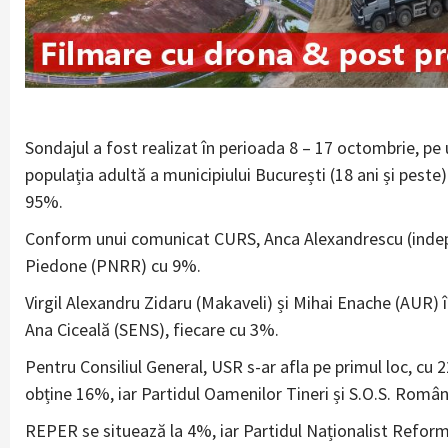
Sondajul a fost realizat în perioada 8 – 17 octombrie, pe
populația adultă a municipiului București (18 ani și peste
95%.
Conform unui comunicat CURS, Anca Alexandrescu (indepe
Piedone (PNRR) cu 9%.
Virgil Alexandru Zidaru (Makaveli) și Mihai Enache (AUR)
Ana Ciceală (SENS), fiecare cu 3%.
Pentru Consiliul General, USR s-ar afla pe primul loc, c
obține 16%, iar Partidul Oamenilor Tineri și S.O.S. Româ
REPER se situează la 4%, iar Partidul Naționalist Refor