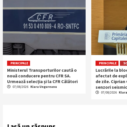
PRINCIPALE
PRINCIPALE
S
Ministerul Transporturilor caută o
Lucrările la bl
nouă conducere pentru CFR SA.
afectat de expl
Urmează selecția și la CFR Călători
de zile. Ciprian
senzori seismic
07/08/2026
Klara Ungureanu
07/08/2026
Klar
Lasă un răspuns