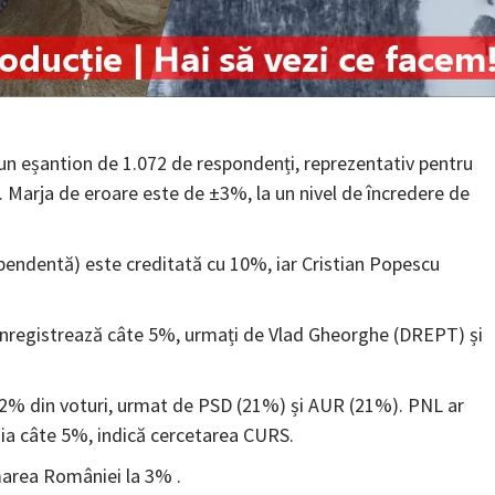
 un eșantion de 1.072 de respondenți, reprezentativ pentru
). Marja de eroare este de ±3%, la un nivel de încredere de
ndentă) este creditată cu 10%, iar Cristian Popescu
 înregistrează câte 5%, urmați de Vlad Gheorghe (DREPT) și
u 22% din voturi, urmat de PSD (21%) și AUR (21%). PNL ar
nia câte 5%, indică cercetarea CURS.
marea României la 3% .