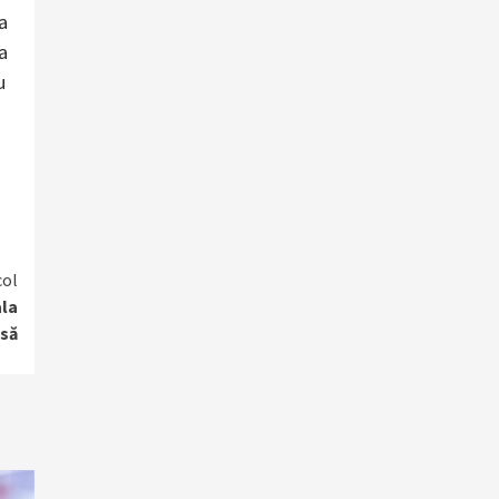
a
a
u
col
ala
asă