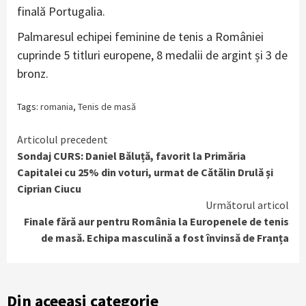
finală Portugalia.
Palmaresul echipei feminine de tenis a României
cuprinde 5 titluri europene, 8 medalii de argint și 3 de
bronz.
Tags:
romania
,
Tenis de masă
Continue
Articolul precedent
Sondaj CURS: Daniel Băluță, favorit la Primăria
Reading
Capitalei cu 25% din voturi, urmat de Cătălin Drulă și
Ciprian Ciucu
Următorul articol
Finale fără aur pentru România la Europenele de tenis
de masă. Echipa masculină a fost învinsă de Franța
Din aceeași categorie