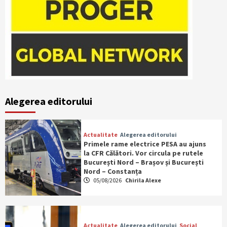
Alegerea editorului
Actualitate
Alegerea editorului
Primele rame electrice PESA au ajuns
la CFR Călători. Vor circula pe rutele
București Nord – Brașov și București
Nord – Constanța
05/08/2026
Chirila Alexe
Actualitate
Alegerea editorului
Social