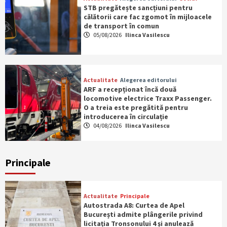
STB pregătește sancțiuni pentru
călătorii care fac zgomot în mijloacele
de transport în comun
05/08/2026
Ilinca Vasilescu
Actualitate
Alegerea editorului
ARF a recepționat încă două
locomotive electrice Traxx Passenger.
O a treia este pregătită pentru
introducerea în circulație
04/08/2026
Ilinca Vasilescu
Principale
Actualitate
Principale
Autostrada A8: Curtea de Apel
București admite plângerile privind
licitația Tronsonului 4 și anulează