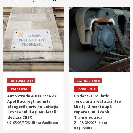
ACTUALITATE
ACTUALITATE
PRINCIPALE
PRINCIPALE
Autostrada A8: Curtea de
Update. Circulație
Apel București admite
feroviară afectată între
plângerile privind licitația
Mizil și Ulmeni după
Tronsonului 4 și anulează
ruperea unui cablu
decizia CNSC
Transelectrica
05/08/2026
Ilinca Vasilescu
05/08/2026
Klara
Ungureanu