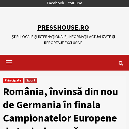
Skip
Facebook
YouTube
to
content
PRESSHOUSE.RO
ȘTIRI LOCALE ȘI INTERNAȚIONALE, INFORMAȚII ACTUALIZATE ȘI
REPORTAJE EXCLUSIVE
Primary
Menu
Principale
Sport
România, învinsă din nou
de Germania în finala
Campionatelor Europene