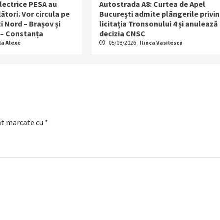
lectrice PESA au
Autostrada A8: Curtea de Apel
ători. Vor circula pe
București admite plângerile privi
i Nord – Brașov și
licitația Tronsonului 4 și anulează
 – Constanța
decizia CNSC
la Alexe
05/08/2026
Ilinca Vasilescu
nt marcate cu
*