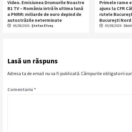
Video. Emisiunea Drumurile Noastre
Primele rame e
B1 TV – România intră în ultima lună
ajuns la CFR Căl
a PNRR: miliarde de euro depind de
rutele Bucureșt
autostrăzile neterminate
București Nord
06/08/2026
Ștefan Etveș
05/08/2026
Chiri
Lasă un răspuns
Adresa ta de email nu va fi publicată.
Câmpurile obligatorii su
Comentariu
*