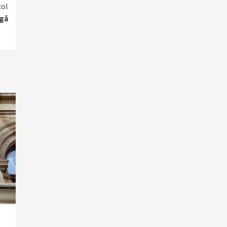
col
igă