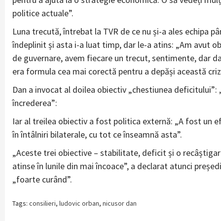
politice actuale”.
Luna trecută, întrebat la TVR de ce nu și-a ales echipa p
îndeplinit și asta i-a luat timp, dar le-a atins: „Am avut 
de guvernare, avem fiecare un trecut, sentimente, dar da
era formula cea mai corectă pentru a depăși această criz
Dan a invocat al doilea obiectiv „chestiunea deficitului”:
încrederea”:
Iar al treilea obiectiv a fost politica externă: „A fost un 
în întâlniri bilaterale, cu tot ce înseamnă asta”.
„Aceste trei obiective – stabilitate, deficit și o recâști
atinse în lunile din mai încoace”, a declarat atunci preșe
„foarte curând”.
Tags:
consilieri
,
ludovic orban
,
nicusor dan