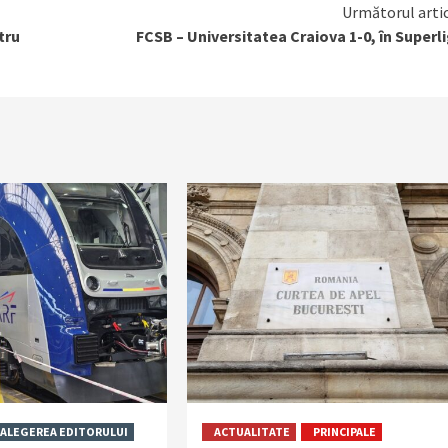
Următorul arti
tru
FCSB – Universitatea Craiova 1-0, în Superl
ALEGEREA EDITORULUI
ACTUALITATE
PRINCIPALE