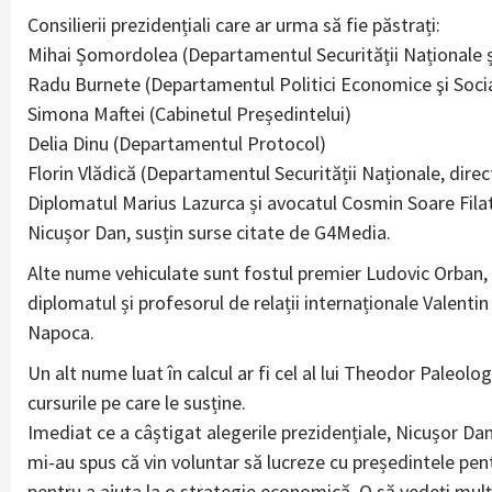
Consilierii prezidențiali care ar urma să fie păstrați:
Mihai Șomordolea (Departamentul Securității Naționale ș
Radu Burnete (Departamentul Politici Economice şi Soci
Simona Maftei (Cabinetul Președintelui)
Delia Dinu (Departamentul Protocol)
Florin Vlădică (Departamentul Securității Naționale, direct
Diplomatul Marius Lazurca și avocatul Cosmin Soare Filato
Nicușor Dan, susțin surse citate de G4Media.
Alte nume vehiculate sunt fostul premier Ludovic Orban, ca
diplomatul și profesorul de relații internaționale Valent
Napoca.
Un alt nume luat în calcul ar fi cel al lui Theodor Paleolo
cursurile pe care le susține.
Imediat ce a câștigat alegerile prezidențiale, Nicușor Da
mi-au spus că vin voluntar să lucreze cu președintele pentr
pentru a ajuta la o strategie economică. O să vedeți mulț