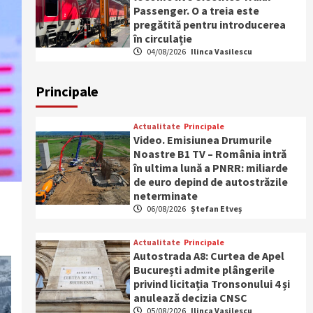
Passenger. O a treia este
pregătită pentru introducerea
în circulație
04/08/2026
Ilinca Vasilescu
Principale
Actualitate
Principale
Video. Emisiunea Drumurile
Noastre B1 TV – România intră
în ultima lună a PNRR: miliarde
de euro depind de autostrăzile
neterminate
06/08/2026
Ștefan Etveș
Actualitate
Principale
Autostrada A8: Curtea de Apel
București admite plângerile
privind licitația Tronsonului 4 și
anulează decizia CNSC
05/08/2026
Ilinca Vasilescu