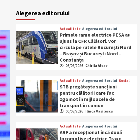
Alegerea editorului
Actualitate
Alegerea editorului
Primele rame electrice PESA au
ajuns la CFR Călători. Vor
circula pe rutele București Nord
– Brașov și București Nord –
Constanța
05/08/2026
Chirila Alexe
Actualitate
Alegerea editorului
Social
STB pregătește sancțiuni
pentru călătorii care fac
zgomot în mijloacele de
transport în comun
05/08/2026
Ilinca Vasilescu
Actualitate
Alegerea editorului
ARF a recepționat încă două
locomotive electrice Traxx