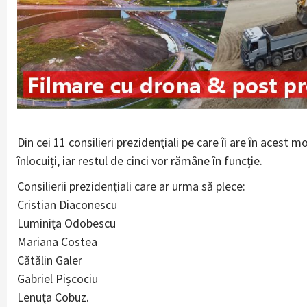
Din cei 11 consilieri prezidențiali pe care îi are în acest
înlocuiți, iar restul de cinci vor rămâne în funcție.
Consilierii prezidențiali care ar urma să plece:
Cristian Diaconescu
Luminița Odobescu
Mariana Costea
Cătălin Galer
Gabriel Pișcociu
Lenuța Cobuz.