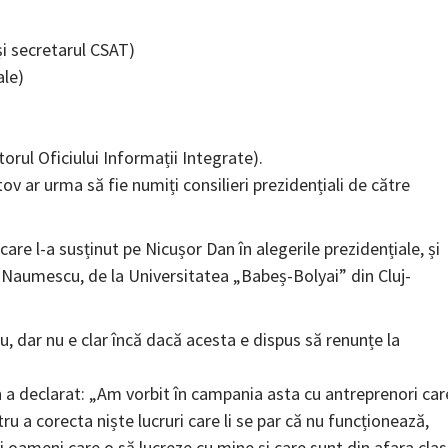
i secretarul CSAT)
ale)
orul Oficiului Informații Integrate).
v ar urma să fie numiți consilieri prezidențiali de către
re l-a susținut pe Nicușor Dan în alegerile prezidențiale, și
in Naumescu, de la Universitatea „Babeș-Bolyai” din Cluj-
gu, dar nu e clar încă dacă acesta e dispus să renunțe la
n a declarat: „Am vorbit în campania asta cu antreprenori car
u a corecta niște lucruri care li se par că nu funcționează,
i oameni care o să lucreze cu mine și care sunt din afara clas