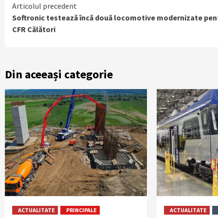
Continue
Articolul precedent
Softronic testează încă două locomotive modernizate pen
Reading
CFR Călători
Din aceeași categorie
ACTUALITATE
PRINCIPALE
ACTUALITATE