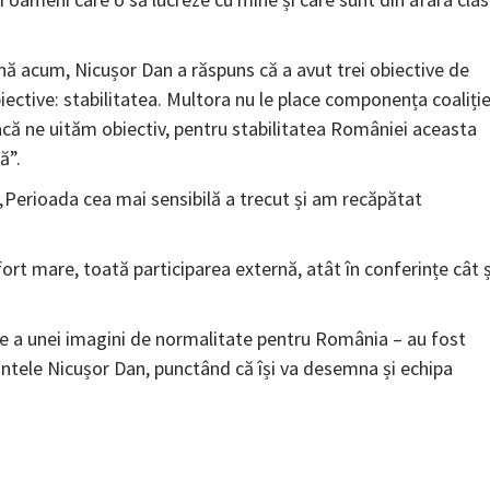
ână acum, Nicușor Dan a răspuns că a avut trei obiective de
obiective: stabilitatea. Multora nu le place componența coaliție
că ne uităm obiectiv, pentru stabilitatea României aceasta
ă”.
 „Perioada cea mai sensibilă a trecut și am recăpătat
efort mare, toată participarea externă, atât în conferințe cât ș
gare a unei imagini de normalitate pentru România – au fost
dintele Nicușor Dan, punctând că își va desemna și echipa