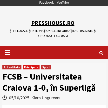
Skip
Facebook
YouTube
to
content
PRESSHOUSE.RO
ȘTIRI LOCALE ȘI INTERNAȚIONALE, INFORMAȚII ACTUALIZATE ȘI
REPORTAJE EXCLUSIVE
Primary
Menu
Actualitate
Principale
Sport
FCSB – Universitatea
Craiova 1-0, în Superligă
05/10/2025
Klara Ungureanu