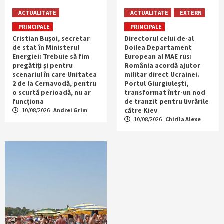
ACTUALITATE
ACTUALITATE
EXTERN
PRINCIPALE
PRINCIPALE
Cristian Buşoi, secretar
Directorul celui de-al
de stat în Ministerul
Doilea Departament
Energiei: Trebuie să fim
European al MAE rus:
pregătiţi şi pentru
România acordă ajutor
scenariul în care Unitatea
militar direct Ucrainei.
2 de la Cernavodă, pentru
Portul Giurgiuleşti,
o scurtă perioadă, nu ar
transformat într-un nod
funcţiona
de tranzit pentru livrările
către Kiev
10/08/2026
Andrei Grim
10/08/2026
Chirila Alexe