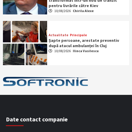
transformat într-un nod de tranzit
pentru livrările către Kiev
10/08/2026
Chirila Alexe
Actualitate
Principale
Șapte persoane, arestate preventiv
după atacul ambulanței în Cluj
10/08/2026
Ilinca Vasilescu
Date contact companie