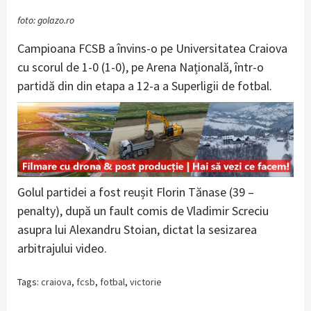
foto: golazo.ro
Campioana FCSB a învins-o pe Universitatea Craiova
cu scorul de 1-0 (1-0), pe Arena Națională, într-o
partidă din din etapa a 12-a a Superligii de fotbal.
Golul partidei a fost reușit Florin Tănase (39 –
penalty), după un fault comis de Vladimir Screciu
asupra lui Alexandru Stoian, dictat la sesizarea
arbitrajului video.
Tags:
craiova
,
fcsb
,
fotbal
,
victorie