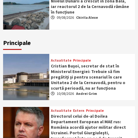
Nivelul Dunării a crescut în zona Bala,
iar reactorul 2 de la Cernavodă rămâne
în funcțiune
09/08/2026
Chirila Alexe
Principale
Actualitate
Principale
Cristian Buşoi, secretar de stat în
Ministerul Energiei: Trebuie să fim
pregătiţi şi pentru scenariul în care
Unitatea 2 de la Cernavodă, pentru o
scurtă perioadă, nu ar funcţiona
10/08/2026
Andrei Grim
Actualitate
Extern
Principale
Directorul celui de-al Doilea
Departament European al MAE rus:
România acordă ajutor militar direct
Ucrainei. Portul Giurgiuleşti,