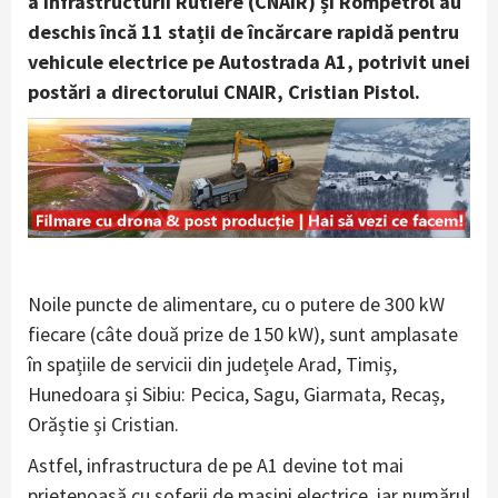
a Infrastructurii Rutiere (CNAIR) și Rompetrol au
deschis încă 11 stații de încărcare rapidă pentru
vehicule electrice pe Autostrada A1, potrivit unei
postări a directorului CNAIR, Cristian Pistol.
Noile puncte de alimentare, cu o putere de 300 kW
fiecare (câte două prize de 150 kW), sunt amplasate
în spațiile de servicii din județele Arad, Timiș,
Hunedoara și Sibiu: Pecica, Sagu, Giarmata, Recaș,
Orăștie și Cristian.
Astfel, infrastructura de pe A1 devine tot mai
prietenoasă cu șoferii de mașini electrice, iar numărul