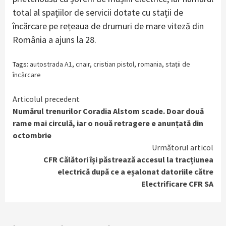
total al spațiilor de servicii dotate cu stații de
încărcare pe rețeaua de drumuri de mare viteză din
România a ajuns la 28.
Tags:
autostrada A1
,
cnair
,
cristian pistol
,
romania
,
stații de
încărcare
Continue
Articolul precedent
Numărul trenurilor Coradia Alstom scade. Doar două
Reading
rame mai circulă, iar o nouă retragere e anunțată din
octombrie
Următorul articol
CFR Călători își păstrează accesul la tracțiunea
electrică după ce a eșalonat datoriile către
Electrificare CFR SA