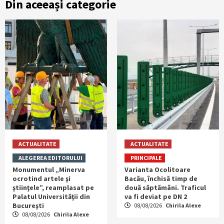
Din aceeași categorie
ACTUALITATE
ACTUALITATE
ALEGEREA EDITORULUI
PRINCIPALE
Monumentul „Minerva
Varianta Ocolitoare
ocrotind artele şi
Bacău, închisă timp de
ştiinţele”, reamplasat pe
două săptămâni. Traficul
Palatul Universităţii din
va fi deviat pe DN 2
Bucureşti
08/08/2026
Chirila Alexe
08/08/2026
Chirila Alexe