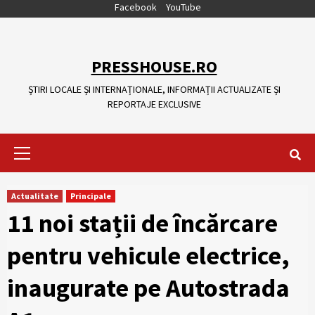
Skip
Facebook
YouTube
to
content
PRESSHOUSE.RO
ȘTIRI LOCALE ȘI INTERNAȚIONALE, INFORMAȚII ACTUALIZATE ȘI
REPORTAJE EXCLUSIVE
Primary
Menu
Actualitate
Principale
11 noi stații de încărcare
pentru vehicule electrice,
inaugurate pe Autostrada