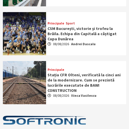
Principale
Sport
CSM București, victorie și trofeu la
Brăila. Echipa din Capitală a câștigat
Cupa Dunărea
08/08/2026
Andrei Dascalu
Principale
Stația CFR Olteni, verificată la cinci ani
de la modernizare. Cum se prezintă
lucrările executate de BAWI
CONSTRUCTION
08/08/2026
Ilinca Vasilescu