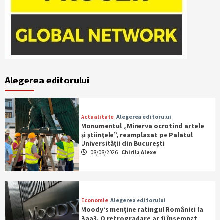
Alegerea editorului
Actualitate
Alegerea editorului
Monumentul „Minerva ocrotind artele
şi ştiinţele”, reamplasat pe Palatul
Universităţii din Bucureşti
08/08/2026
Chirila Alexe
Economie
Alegerea editorului
Moody’s menține ratingul României la
Baa3. O retrogradare ar fi însemnat