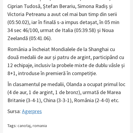
Ciprian Tudosă, Ștefan Berariu, Simona Radiș și
Victoria Petreanu a avut cel mai bun timp din serii
(05:50.02), iar în finală s-a impus detașat, în 05 min
34 sec 46/100, urmat de Italia (05:39.58) și Noua
Zeelandă (05:41.06).
România a încheiat Mondialele de la Shanghai cu
două medalii de aur și patru de argint, participând cu
12 echipaje, inclusiv la probele mixte de dublu vâsle și
8+1, introduse în premieră în competiție.
În clasamentul pe medalii, Olanda a ocupat primul loc
(4 de aur, 1 de argint, 1 de bronz), urmată de Marea
Britanie (3-4-1), China (3-3-1), România (2-4-0) etc.
Sursa:
Agerpres
Tags:
canotaj
,
romania