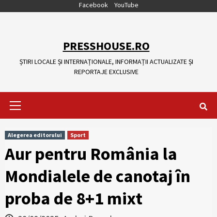
Skip
Facebook
YouTube
to
content
PRESSHOUSE.RO
ȘTIRI LOCALE ȘI INTERNAȚIONALE, INFORMAȚII ACTUALIZATE ȘI
REPORTAJE EXCLUSIVE
Primary
Menu
Alegerea editorului
Sport
Aur pentru România la
Mondialele de canotaj în
proba de 8+1 mixt