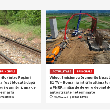
PRINCIPALE
ACTUALITATE
PRINCIPALE
rilor între Roșiori
Video. Emisiunea Drumurile Noast
 a fost blocată după
B1 TV – România intră în ultima lu
uă garnituri, una de
a PNRR: miliarde de euro depind d
 de marfă
autostrăzile neterminate
a Vasilescu
06/08/2026
Ștefan Etveș