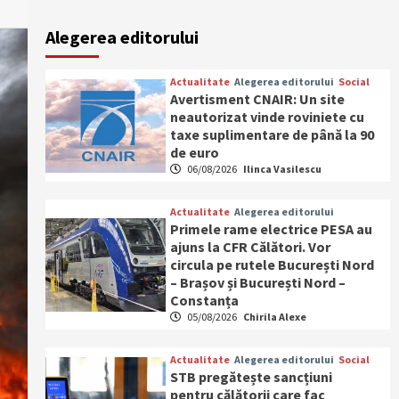
Alegerea editorului
Actualitate
Alegerea editorului
Social
Avertisment CNAIR: Un site
neautorizat vinde roviniete cu
taxe suplimentare de până la 90
de euro
06/08/2026
Ilinca Vasilescu
Actualitate
Alegerea editorului
Primele rame electrice PESA au
ajuns la CFR Călători. Vor
circula pe rutele București Nord
– Brașov și București Nord –
Constanța
05/08/2026
Chirila Alexe
Actualitate
Alegerea editorului
Social
STB pregătește sancțiuni
pentru călătorii care fac