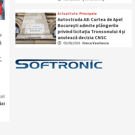
Actualitate
Principale
Autostrada A8: Curtea de Apel
București admite plângerile
privind licitația Tronsonului 4 și
u
anulează decizia CNSC
ă
05/08/2026
Ilinca Vasilescu
,
col
ăzi