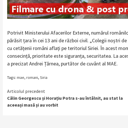
Potrivit Ministerului Afacerilor Externe, numărul românilo
părăsit țara în cei 13 ani de război civil. „Colegii noșt
cu cetățenii români aflați pe teritoriul Siriei. În acest mo
consecință, prioritate este siguranța, securitatea. La a
a precizat Andrei Țărnea, purtător de cuvânt al MAE.
Tags:
mae
,
romani
,
Siria
Continue
Articolul precedent
Călin Georgescu și Horațiu Potra s-au întâlnit, au stat la
Reading
aceeași masă și au vorbit