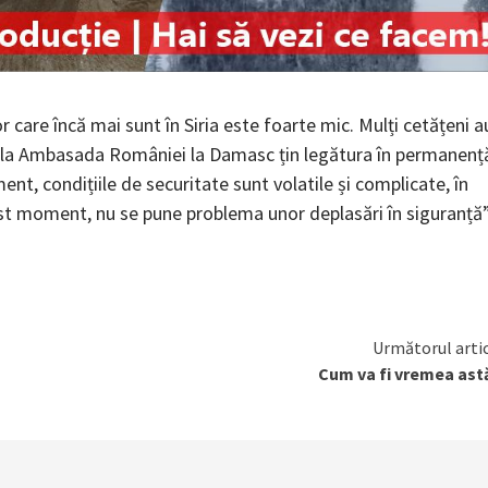
r care încă mai sunt în Siria este foarte mic. Mulți cetățeni a
ri de la Ambasada României la Damasc țin legătura în permanenț
ment, condițiile de securitate sunt volatile și complicate, în
cest moment, nu se pune problema unor deplasări în siguranță”
Următorul arti
Cum va fi vremea ast