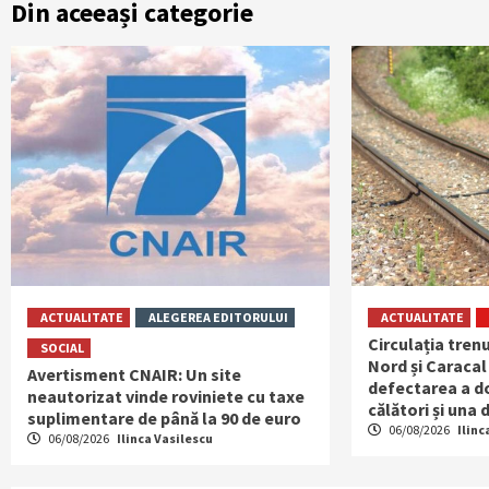
Din aceeași categorie
ACTUALITATE
ALEGEREA EDITORULUI
ACTUALITATE
Circulația trenu
SOCIAL
Nord și Caracal
Avertisment CNAIR: Un site
defectarea a do
neautorizat vinde roviniete cu taxe
călători și una
suplimentare de până la 90 de euro
06/08/2026
Ilinc
06/08/2026
Ilinca Vasilescu