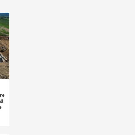
re
nă
e