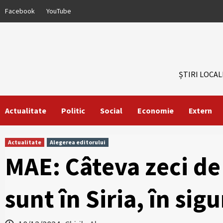
Skip
Facebook
YouTube
to
content
ȘTIRI LOCAL
Actualitate
Politic
Social
Economie
Extern
Actualitate
Alegerea editorului
MAE: Câteva zeci de 
sunt în Siria, în sig