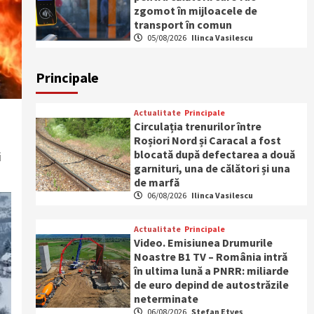
zgomot în mijloacele de
transport în comun
05/08/2026
Ilinca Vasilescu
Principale
Actualitate
Principale
Circulația trenurilor între
Roșiori Nord și Caracal a fost
blocată după defectarea a două
i
garnituri, una de călători și una
de marfă
06/08/2026
Ilinca Vasilescu
Actualitate
Principale
Video. Emisiunea Drumurile
Noastre B1 TV – România intră
în ultima lună a PNRR: miliarde
de euro depind de autostrăzile
neterminate
06/08/2026
Ștefan Etveș