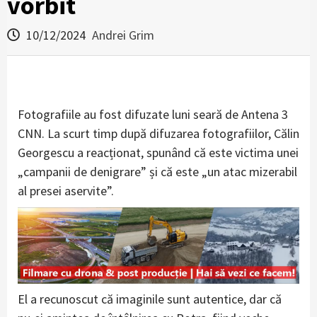
vorbit
10/12/2024
Andrei Grim
Fotografiile au fost difuzate luni seară de Antena 3
CNN. La scurt timp după difuzarea fotografiilor, Călin
Georgescu a reacționat, spunând că este victima unei
„campanii de denigrare” și că este „un atac mizerabil
al presei aservite”.
El a recunoscut că imaginile sunt autentice, dar că