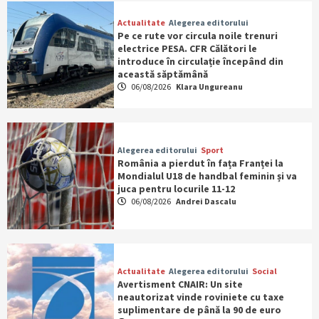
Actualitate
Alegerea editorului
Pe ce rute vor circula noile trenuri
electrice PESA. CFR Călători le
introduce în circulație începând din
această săptămână
06/08/2026
Klara Ungureanu
Alegerea editorului
Sport
România a pierdut în fața Franței la
Mondialul U18 de handbal feminin și va
juca pentru locurile 11-12
06/08/2026
Andrei Dascalu
Actualitate
Alegerea editorului
Social
Avertisment CNAIR: Un site
neautorizat vinde roviniete cu taxe
suplimentare de până la 90 de euro