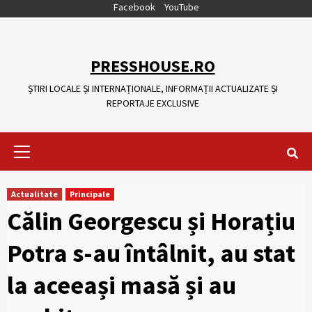
Skip
Facebook
YouTube
to
content
PRESSHOUSE.RO
ȘTIRI LOCALE ȘI INTERNAȚIONALE, INFORMAȚII ACTUALIZATE ȘI
REPORTAJE EXCLUSIVE
Primary
Menu
Actualitate
Principale
Călin Georgescu și Horațiu
Potra s-au întâlnit, au stat
la aceeași masă și au