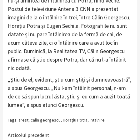
nu-și amintea de întâlnirea cu Potra, fiind veche.
Postul de televiziune Antena 3 CNN a prezentat
imagini de la o întâlnire în trei, între Călin Goergescu,
Horațiu Potra și Eugen Sechila. Fotografiile nu sunt
datate și nu pare întâlnirea de la fermă de cai, de
acum câteva zile, ci o întâlnire care a avut loc în
public. Duminică, la Realitatea TV, Călin Georgescu
afirmase că știe despre Potra, dar că nu l-a întâlnit
niciodată.
„Ştiu de el, evident, ştiu cum ştiţi şi dumneavoastră”,
a spus Georgescu. „Nu l-am întâlnit personal, n-am
de ce să spun lucrul ăsta, ştiu şi eu cum a auzit toată
lumea”, a spus atunci Georgescu.
Tags:
arest
,
calin georgescu
,
Horațiu Potra
,
intalnire
Continue
Articolul precedent