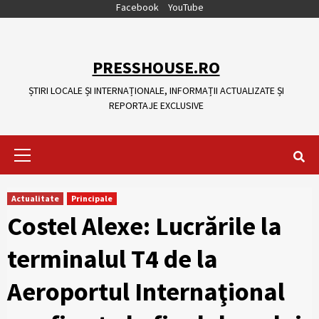
Skip
Facebook
YouTube
to
content
PRESSHOUSE.RO
ȘTIRI LOCALE ȘI INTERNAȚIONALE, INFORMAȚII ACTUALIZATE ȘI
REPORTAJE EXCLUSIVE
Primary
Menu
Actualitate
Principale
Costel Alexe: Lucrările la
terminalul T4 de la
Aeroportul Internaţional