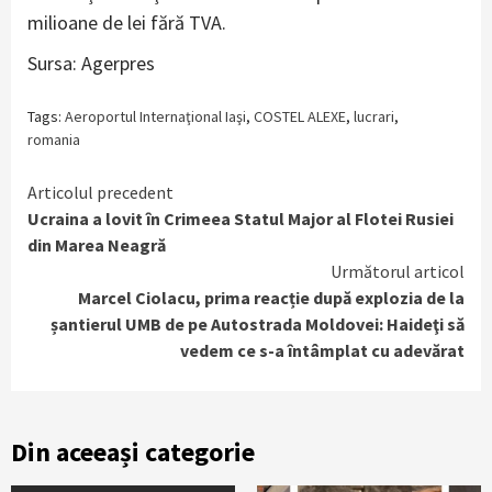
milioane de lei fără TVA.
Sursa: Agerpres
Tags:
Aeroportul Internaţional Iaşi
,
COSTEL ALEXE
,
lucrari
,
romania
Continue
Articolul precedent
Ucraina a lovit în Crimeea Statul Major al Flotei Rusiei
Reading
din Marea Neagră
Următorul articol
Marcel Ciolacu, prima reacție după explozia de la
șantierul UMB de pe Autostrada Moldovei: Haideţi să
vedem ce s-a întâmplat cu adevărat
Din aceeași categorie