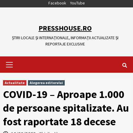
Skip
Facebook
YouTube
to
content
PRESSHOUSE.RO
ȘTIRI LOCALE ȘI INTERNAȚIONALE, INFORMAȚII ACTUALIZATE ȘI
REPORTAJE EXCLUSIVE
Primary
Menu
Actualitate
Alegerea editorului
COVID-19 – Aproape 1.000
de persoane spitalizate. Au
fost raportate 18 decese