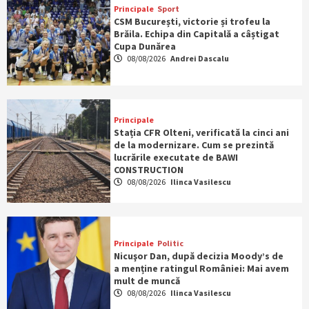
Principale
Sport
CSM București, victorie și trofeu la
Brăila. Echipa din Capitală a câștigat
Cupa Dunărea
08/08/2026
Andrei Dascalu
Principale
Stația CFR Olteni, verificată la cinci ani
de la modernizare. Cum se prezintă
lucrările executate de BAWI
CONSTRUCTION
08/08/2026
Ilinca Vasilescu
Principale
Politic
Nicuşor Dan, după decizia Moody’s de
a menține ratingul României: Mai avem
mult de muncă
08/08/2026
Ilinca Vasilescu