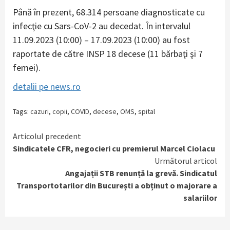
Până în prezent, 68.314 persoane diagnosticate cu
infecţie cu Sars-CoV-2 au decedat. În intervalul
11.09.2023 (10:00) – 17.09.2023 (10:00) au fost
raportate de către INSP 18 decese (11 bărbaţi şi 7
femei).
detalii pe news.ro
Tags:
cazuri
,
copii
,
COVID
,
decese
,
OMS
,
spital
Continue
Articolul precedent
Sindicatele CFR, negocieri cu premierul Marcel Ciolacu
Reading
Următorul articol
Angajații STB renunță la grevă. Sindicatul
Transportotarilor din București a obținut o majorare a
salariilor