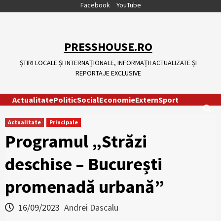
Skip
Facebook
YouTube
to
content
PRESSHOUSE.RO
ȘTIRI LOCALE ȘI INTERNAȚIONALE, INFORMAȚII ACTUALIZATE ȘI
REPORTAJE EXCLUSIVE
Actualitate
Politic
Social
Economie
Extern
Sport
Actualitate
Principale
Programul „Străzi
deschise – București
promenadă urbană”
16/09/2023
Andrei Dascalu