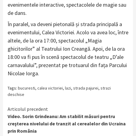
evenimentele interactive, spectacolele de magie sau
de dans.
În paralel, va deveni pietonală și strada principală a
evenimentului, Calea Victoriei. Acolo va avea loc, între
altele, de la ora 17:00, spectacolul „Magia
ghicitorilor” al Teatrului Ion Creangă. Apoi, de la ora
18:00 va fi pus în scenă spectacolul de teatru „D’ale
carnavalului”, prezentat pe trotuarul din fața Parcului
Nicolae Iorga.
Tags:
bucuresti
,
calea victoriei
,
lazi
,
strada pajurei
,
strazi
deschise
Continue
Articolul precedent
Video. Sorin Grindeanu: Am stabilit măsuri pentru
Reading
creşterea nivelului de tranzit al cerealelor din Ucraina
prin România