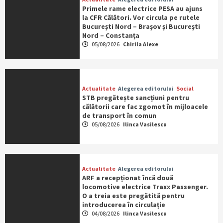
Primele rame electrice PESA au ajuns
la CFR Călători. Vor circula pe rutele
București Nord – Brașov și București
Nord – Constanța
05/08/2026
Chirila Alexe
Actualitate
Alegerea editorului
Social
STB pregătește sancțiuni pentru
călătorii care fac zgomot în mijloacele
de transport în comun
05/08/2026
Ilinca Vasilescu
Actualitate
Alegerea editorului
ARF a recepționat încă două
locomotive electrice Traxx Passenger.
O a treia este pregătită pentru
introducerea în circulație
04/08/2026
Ilinca Vasilescu