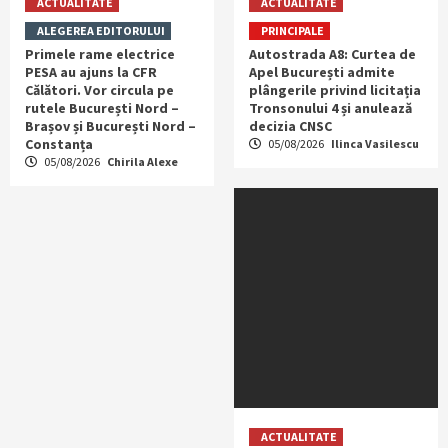
ACTUALITATE
ACTUALITATE
ALEGEREA EDITORULUI
PRINCIPALE
Primele rame electrice
Autostrada A8: Curtea de
PESA au ajuns la CFR
Apel București admite
Călători. Vor circula pe
plângerile privind licitația
rutele București Nord –
Tronsonului 4 și anulează
Brașov și București Nord –
decizia CNSC
Constanța
05/08/2026
Ilinca Vasilescu
05/08/2026
Chirila Alexe
ACTUALITATE