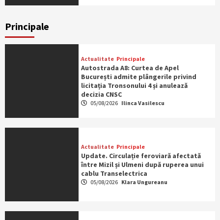
Principale
Actualitate
Principale
Autostrada A8: Curtea de Apel
București admite plângerile privind
licitația Tronsonului 4 și anulează
decizia CNSC
05/08/2026
Ilinca Vasilescu
Actualitate
Principale
Update. Circulație feroviară afectată
între Mizil și Ulmeni după ruperea unui
cablu Transelectrica
05/08/2026
Klara Ungureanu